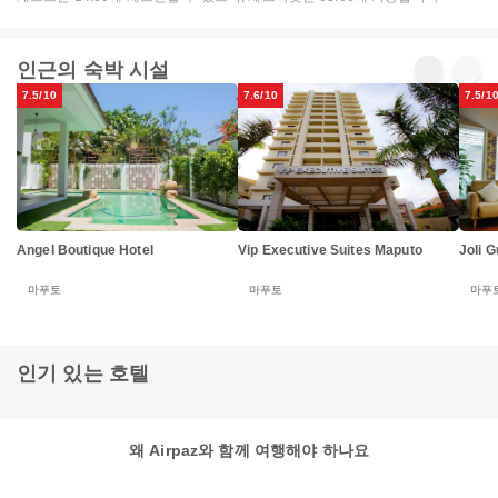
인근의 숙박 시설
7.5/10
7.6/10
7.5/1
Angel Boutique Hotel
Vip Executive Suites Maputo
Joli 
마푸토
마푸토
마푸
인기 있는 호텔
왜 Airpaz와 함께 여행해야 하나요