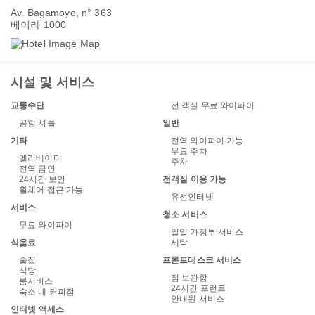
Av. Bagamoyo, n° 363
베이라 1000
시설 및 서비스
교통수단
전 객실 무료 와이파이
공항 셔틀
일반
기타
전역 와이파이 가능
무료 주차
엘리베이터
주차
전역 금연
24시간 보안
전객실 이용 가능
휠체어 접근 가능
유선인터넷
서비스
청소 서비스
무료 와이파이
일일 가정부 서비스
식음료
세탁
술집
프론트데스크 서비스
식당
짐 보관함
룸서비스
24시간 프런트
숙소 내 커피점
안내원 서비스
인터넷 액세스