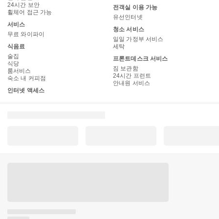
24시간 보안
전객실 이용 가능
휠체어 접근 가능
유선인터넷
서비스
청소 서비스
무료 와이파이
일일 가정부 서비스
식음료
세탁
술집
프론트데스크 서비스
식당
짐 보관함
룸서비스
24시간 프런트
숙소 내 커피점
안내원 서비스
인터넷 액세스