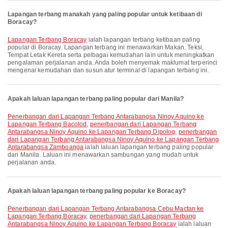
Lapangan terbang manakah yang paling popular untuk ketibaan di
Boracay?
Lapangan Terbang Boracay
ialah lapangan terbang ketibaan paling
popular di Boracay. Lapangan terbang ini menawarkan Makan, Teksi,
Tempat Letak Kereta serta pelbagai kemudahan lain untuk meningkatkan
pengalaman perjalanan anda. Anda boleh menyemak maklumat terperinci
mengenai kemudahan dan susun atur terminal di lapangan terbang ini.
Apakah laluan lapangan terbang paling popular dari Manila?
penerbangan dari Lapangan Terbang Antarabangsa Ninoy Aquino ke
Lapangan Terbang Bacolod
,
penerbangan dari Lapangan Terbang
Antarabangsa Ninoy Aquino ke Lapangan Terbang Dipolog
,
penerbangan
dari Lapangan Terbang Antarabangsa Ninoy Aquino ke Lapangan Terbang
Antarabangsa Zamboanga
ialah laluan lapangan terbang paling popular
dari Manila. Laluan ini menawarkan sambungan yang mudah untuk
perjalanan anda.
Apakah laluan lapangan terbang paling popular ke Boracay?
penerbangan dari Lapangan Terbang Antarabangsa Cebu Mactan ke
Lapangan Terbang Boracay
,
penerbangan dari Lapangan Terbang
Antarabangsa Ninoy Aquino ke Lapangan Terbang Boracay
ialah laluan