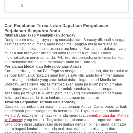
1
Cari Perjalanan Terbaik dan Dapatkan Pengalaman
Perjalanan Sempurna Anda
Nikmati Landskap Menakjubkan Boracay
Dengan pemandangannya yang menakjubkan, Boracay dikenali sebagai
destinasi impian di mana anda boleh meluangkan masa bersiar-siar,
menikmati landskap dan suasana yang tenang. Rancang perjalanan yang
mudah dan menyeronokkan bersama rakan dan keluarga. Untuk
melengkapkan percutian anda, PAL Express bersedia untuk memberikan
perkhidmatan terbaik dan membawa anda dari Boracay.
Perjalanan Mudah dan Selesa dengan Airpaz
Cari penerbangan dari PAL Express dengan cepat, mudah, dan berpatutan
dengan bantuan Airpaz. Dengan hanya satu klik, anda boleh mengalami
penerbangan terbaik yang akan kekal dalam ingatan dari Manila ke
Boracay. Sebaliknya, Airpaz menyediakan anda pasukan perkhidmatan
pelanggan yang sentiasa bersedia untuk membantu anda dengan
sebarang pertanyaan. Nikmati percutian yang menyenangkan bersama
keluarga tanpa perlu risau tentang rancangan perjalanan.
Tawaran Perjalanan Terbaik dari Boracay
Dapatkan penerbangan murah hanya dengan Airpaz. Cari promosi terbaik
dan tempah penerbangan anda bersama PAL Express dengan mudah.
Melalui Airpaz, kami memastikan anda mendapat
penerbangan dari Manila
ke Boracay
yang terbaik. Tingkatkan perjalanan anda dengan add-ons
yang boleh disesuaikan yang disesuaikan dengan pilihan anda, daripada
elaun bagasi tambahan kepada makanan dalam penerbangan dan