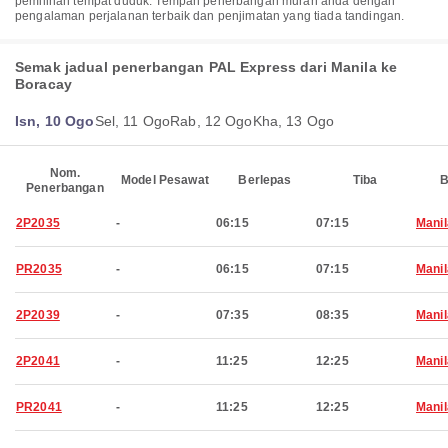
pemilihan tempat duduk. Tempah penerbangan murah anda dengan
pengalaman perjalanan terbaik dan penjimatan yang tiada tandingan.
Semak jadual penerbangan PAL Express dari Manila ke
Boracay
Isn, 10 Ogo
Sel, 11 Ogo
Rab, 12 Ogo
Kha, 13 Ogo
Nom.
Model Pesawat
Berlepas
Tiba
B
Penerbangan
2P2035
-
06:15
07:15
Manil
PR2035
-
06:15
07:15
Manil
2P2039
-
07:35
08:35
Manil
2P2041
-
11:25
12:25
Manil
PR2041
-
11:25
12:25
Manil