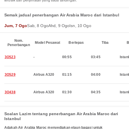
terbaik dan penjimatan yang tiada tandingan.
Semak jadual penerbangan Air Arabia Maroc dari Istanbul
Jum, 7 Ogo
Sab, 8 Ogo
Ahd, 9 Ogo
Isn, 10 Ogo
Nom.
Model Pesawat
Berlepas
Tiba
B
Penerbangan
3O523
-
00:55
03:45
Istan
3O529
Airbus A320
01:15
04:00
Istan
3O438
Airbus A320
01:30
04:35
Istan
Soalan Lazim tentang penerbangan Air Arabia Maroc dari
Istanbul
Adakah Air Arabia Maroc menyediakan elaun bagasi untuk