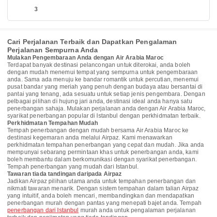
3
Cari Perjalanan Terbaik dan Dapatkan Pengalaman
Perjalanan Sempurna Anda
Mulakan Pengembaraan Anda dengan Air Arabia Maroc
Terdapat banyak destinasi pelancongan untuk diterokai, anda boleh
dengan mudah menemui tempat yang sempurna untuk pengembaraan
anda. Sama ada menuju ke bandar romantik untuk percutian, menemui
pusat bandar yang meriah yang penuh dengan budaya atau bersantai di
pantai yang tenang, ada sesuatu untuk setiap jenis pengembara. Dengan
pelbagai pilihan di hujung jari anda, destinasi ideal anda hanya satu
penerbangan sahaja. Mulakan perjalanan anda dengan Air Arabia Maroc,
syarikat penerbangan popular di Istanbul dengan perkhidmatan terbaik.
Perkhidmatan Tempahan Mudah
Tempah penerbangan dengan mudah bersama Air Arabia Maroc ke
destinasi kegemaran anda melalui Airpaz. Kami menawarkan
perkhidmatan tempahan penerbangan yang cepat dan mudah. Jika anda
mempunyai sebarang permintaan khas untuk penerbangan anda, kami
boleh membantu dalam berkomunikasi dengan syarikat penerbangan.
Tempah penerbangan yang mudah dari Istanbul.
Tawaran tiada tandingan daripada Airpaz
Jadikan Airpaz pilihan utama anda untuk tempahan penerbangan dan
nikmati tawaran menarik. Dengan sistem tempahan dalam talian Airpaz
yang intuitif, anda boleh mencari, membandingkan dan mendapatkan
penerbangan murah dengan pantas yang menepati bajet anda. Tempah
penerbangan dari Istanbul
murah anda untuk pengalaman perjalanan