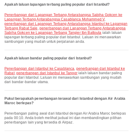
Apakah laluan lapangan terbang paling popular dari Istanbul?
penerbangan dari Lapangan Terbang Antarabangsa Sabiha Gokcen ke
Lapangan Terbang Antarabangsa Casablanca Mohammed V
,
penerbangan dari Lapangan Terbang Antarabangsa Istanbul ke Lapangan
Terbang Rabat Sale
,
penerbangan dari Lapangan Terbang Antarabangsa
Sabiha Gokcen ke Lapangan Terbang Tangier Ibn Battouta
ialah laluan
lapangan terbang paling popular dari Istanbul. Laluan ini menawarkan
sambungan yang mudah untuk perjalanan anda.
Apakah laluan bandar paling popular dari Istanbul?
penerbangan dari Istanbul ke Casablanca
,
penerbangan dari Istanbul ke
Rabat
,
penerbangan dari Istanbul ke Tanger
ialah laluan bandar paling
popular dari Istanbul. Laluan ini menawarkan sambungan yang mudah
dari bandar-bandar utama.
Pukul berapakah penerbangan terawal dari Istanbul dengan Air Arabia
Maroc berlepas?
Penerbangan paling awal dari Istanbul dengan Air Arabia Maroc berlepas
pada 00:10. Anda boleh melihat jadual ini dan membandingkan pilihan
penerbangan lain yang tersedia di Airpaz.