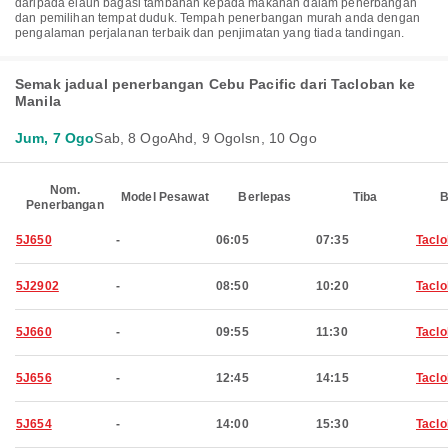
daripada elaun bagasi tambahan kepada makanan dalam penerbangan
dan pemilihan tempat duduk. Tempah penerbangan murah anda dengan
pengalaman perjalanan terbaik dan penjimatan yang tiada tandingan.
Semak jadual penerbangan Cebu Pacific dari Tacloban ke
Manila
Jum, 7 Ogo
Sab, 8 Ogo
Ahd, 9 Ogo
Isn, 10 Ogo
Nom.
Model Pesawat
Berlepas
Tiba
B
Penerbangan
5J650
-
06:05
07:35
Tacl
5J2902
-
08:50
10:20
Tacl
5J660
-
09:55
11:30
Tacl
5J656
-
12:45
14:15
Tacl
5J654
-
14:00
15:30
Tacl