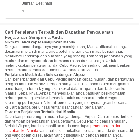
Jumlah Destinasi
1
Cari Perjalanan Terbaik dan Dapatkan Pengalaman
Perjalanan Sempurna Anda
Nikmati Landskap Menakjubkan Manila
Dengan pemandangannya yang menakjubkan, Manila dikenali sebagai
destinasi impian di mana anda boleh meluangkan masa bersiar-siar,
menikmati landskap dan suasana yang tenang. Rancang perjalanan yang
mudah dan menyeronokkan bersama rakan dan keluarga. Untuk
melengkapkan percutian anda, Cebu Pacific bersedia untuk memberikan
perkhidmatan terbaik dan membawa anda dari Manila.
Perjalanan Mudah dan Selesa dengan Airpaz
Cari penerbangan dari Cebu Pacific dengan cepat, mudah, dan berpatutan
dengan bantuan Airpaz. Dengan hanya satu klik, anda boleh mengalami
penerbangan terbaik yang akan kekal dalam ingatan dari Tacloban ke
Manila. Sebaliknya, Airpaz menyediakan anda pasukan perkhidmatan
pelanggan yang sentiasa bersedia untuk membantu anda dengan
sebarang pertanyaan. Nikmati percutian yang menyenangkan bersama
keluarga tanpa perlu risau tentang rancangan perjalanan.
Tawaran Perjalanan Terbaik dari Manila
Dapatkan penerbangan murah hanya dengan Airpaz. Cari promosi terbaik
dan tempah penerbangan anda bersama Cebu Pacific dengan mudah.
Melalui Airpaz, kami memastikan anda mendapat
penerbangan dari
Tacloban ke Manila
yang terbaik. Tingkatkan perjalanan anda dengan add-
ons yang boleh disesuaikan yang disesuaikan dengan pilihan anda,