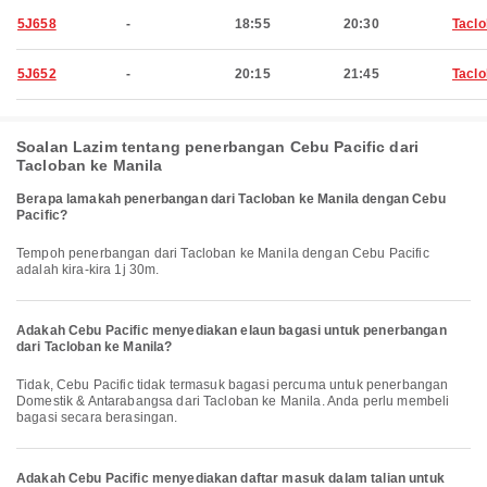
5J658
-
18:55
20:30
Tacl
5J652
-
20:15
21:45
Tacl
Soalan Lazim tentang penerbangan Cebu Pacific dari
Tacloban ke Manila
Berapa lamakah penerbangan dari Tacloban ke Manila dengan Cebu
Pacific?
Tempoh penerbangan dari Tacloban ke Manila dengan Cebu Pacific
adalah kira-kira 1j 30m.
Adakah Cebu Pacific menyediakan elaun bagasi untuk penerbangan
dari Tacloban ke Manila?
Tidak, Cebu Pacific tidak termasuk bagasi percuma untuk penerbangan
Domestik & Antarabangsa dari Tacloban ke Manila. Anda perlu membeli
bagasi secara berasingan.
Adakah Cebu Pacific menyediakan daftar masuk dalam talian untuk