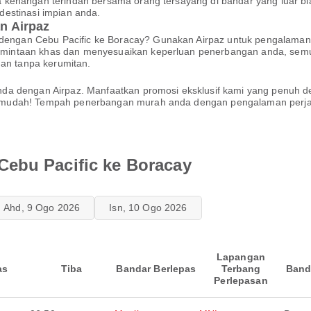
 kenangan terindah bersama orang tersayang di bandar yang luar bi
estinasi impian anda.
n Airpaz
ngan Cebu Pacific ke Boracay? Gunakan Airpaz untuk pengalaman 
intaan khas dan menyesuaikan keperluan penerbangan anda, semu
dan tanpa kerumitan.
da dengan Airpaz. Manfaatkan promosi eksklusif kami yang penuh 
mudah! Tempah penerbangan murah anda dengan pengalaman perjala
ebu Pacific ke Boracay
Ahd, 9 Ogo 2026
Isn, 10 Ogo 2026
Lapangan
as
Tiba
Bandar Berlepas
Terbang
Band
Perlepasan