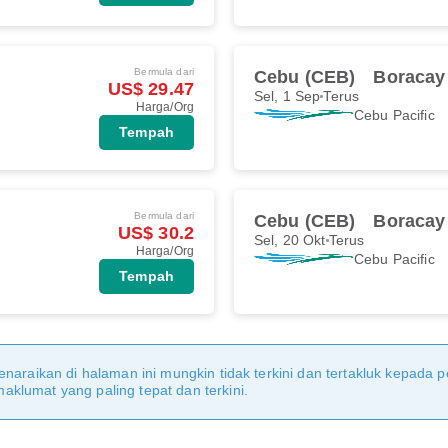
Bermula dari
Cebu (CEB)
Boracay
US$ 29.47
Sel, 1 Sep
Terus
Harga/Org
Cebu Pacific
Tempah
Bermula dari
Cebu (CEB)
Boracay
US$ 30.2
Sel, 20 Okt
Terus
Harga/Org
Cebu Pacific
Tempah
naraikan di halaman ini mungkin tidak terkini dan tertakluk kepada p
klumat yang paling tepat dan terkini.