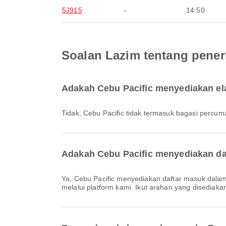
5J915
-
14:50
Soalan Lazim tentang pener
Adakah Cebu Pacific menyediakan el
Tidak, Cebu Pacific tidak termasuk bagasi perc
Adakah Cebu Pacific menyediakan da
Ya, Cebu Pacific menyediakan daftar masuk dalam talian untuk penerbangan ke Boracay, membolehkan anda mendaftar masuk dengan mudah untuk penerbangan anda
melalui platform kami. Ikut arahan yang disediaka