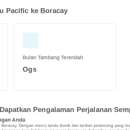
 Pacific ke Boracay
Bulan Tambang Terendah
Ogs
an Dapatkan Pengalaman Perjalanan Se
angan Anda
 Boracay. Dengan mercu tanda ikonik dan tarikan pelancong yang me