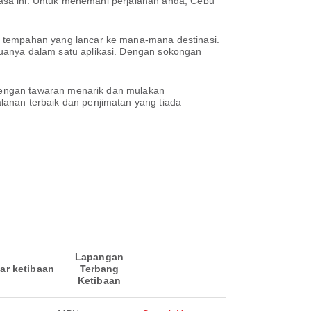
asa ini. Untuk menemani perjalanan anda, Cebu
tempahan yang lancar ke mana-mana destinasi.
anya dalam satu aplikasi. Dengan sokongan
dengan tawaran menarik dan mulakan
nan terbaik dan penjimatan yang tiada
Lapangan
ar ketibaan
Terbang
Ketibaan