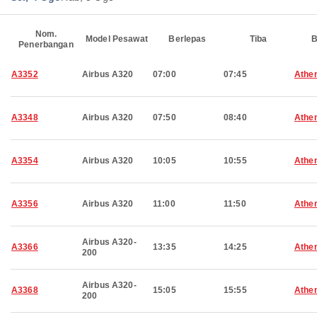
Nom.
Model Pesawat
Berlepas
Tiba
B
Penerbangan
A3352
Airbus A320
07:00
07:45
Athe
A3348
Airbus A320
07:50
08:40
Athe
A3354
Airbus A320
10:05
10:55
Athe
A3356
Airbus A320
11:00
11:50
Athe
Airbus A320-
A3366
13:35
14:25
Athe
200
Airbus A320-
A3368
15:05
15:55
Athe
200