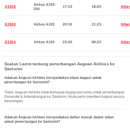
Airbus A320-
A3358
17:10
18:00
Athe
200
A3360
Airbus A320
20:30
21:25
Athe
A3364
Airbus A320
23:40
00:25
Athe
Soalan Lazim tentang penerbangan Aegean Airlines ke
Santorini
Adakah Aegean Airlines menyediakan elaun bagasi untuk
penerbangan ke Santorini?
Tidak, Aegean Airlines tidak termasuk bagasi percuma untuk penerbangan
Domestik & Antarabangsa ke Santorini. Anda perlu membeli bagasi secara
berasingan.
Adakah Aegean Airlines menyediakan daftar masuk dalam talian
untuk penerbangan ke Santorini?