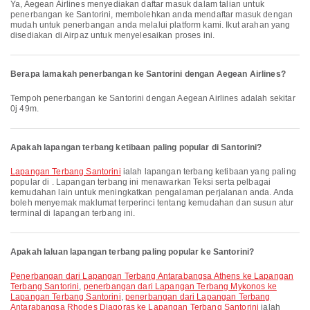
Ya, Aegean Airlines menyediakan daftar masuk dalam talian untuk
penerbangan ke Santorini, membolehkan anda mendaftar masuk dengan
mudah untuk penerbangan anda melalui platform kami. Ikut arahan yang
disediakan di Airpaz untuk menyelesaikan proses ini.
Berapa lamakah penerbangan ke Santorini dengan Aegean Airlines?
Tempoh penerbangan ke Santorini dengan Aegean Airlines adalah sekitar
0j 49m.
Apakah lapangan terbang ketibaan paling popular di Santorini?
Lapangan Terbang Santorini
ialah lapangan terbang ketibaan yang paling
popular di . Lapangan terbang ini menawarkan Teksi serta pelbagai
kemudahan lain untuk meningkatkan pengalaman perjalanan anda. Anda
boleh menyemak maklumat terperinci tentang kemudahan dan susun atur
terminal di lapangan terbang ini.
Apakah laluan lapangan terbang paling popular ke Santorini?
penerbangan dari Lapangan Terbang Antarabangsa Athens ke Lapangan
Terbang Santorini
,
penerbangan dari Lapangan Terbang Mykonos ke
Lapangan Terbang Santorini
,
penerbangan dari Lapangan Terbang
Antarabangsa Rhodes Diagoras ke Lapangan Terbang Santorini
ialah