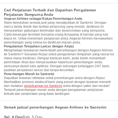
Cari Perjalanan Terbaik dan Dapatkan Pengalaman
Perjalanan Sempurna Anda
Aegean Airlines sebagai Rakan Penerbangan Anda
Alami keindahan semula jadi yang menakjubkan di Santorini. Dengan
mercu tanda ikonik dan tarikan pelancong yang meriah, destinasi ini
menawarkan gabungan kerehatan dan keseronokan yang sempurna.
Cipta kenangan terindah bersama orang tersayang di bandar yang luar
biasa ini. Untuk menemani perjalanan anda, Aegean Airlines menawarkan
penerbangan yang selesa ke destinasi impian anda.
Pengalaman Tempahan Lancar dengan Airpaz
Menghadapi kesukaran menempah penerbangan dengan Aegean Airlines
ke Santorini? Gunakan Airpaz untuk pengalaman tempahan yang lancar ke
mana-mana destinasi. Dengan bantuan kami, anda boleh menambah
permintaan khas dan menyesuaikan keperluan penerbangan anda,
semuanya dalam satu aplikasi. Dengan sokongan pelanggan 24/7 kami,
pastikan perjalanan lancar dan tanpa kerumitan.
Penerbangan Murah ke Santorini
Dapatkan tawaran istimewa untuk penerbangan anda dengan Airpaz.
Manfaatkan promosi eksklusif kami yang penuh dengan tawaran menarik
dan mulakan
penerbangan ke Santorini
anda dengan yakin dan mudah!
Tempah penerbangan murah anda dengan pengalaman perjalanan
terbaik dan penjimatan yang tiada tandingan.
Semak jadual penerbangan Aegean Airlines ke Santorini
Sel, 4 Ogo
Rab, 5 Ogo