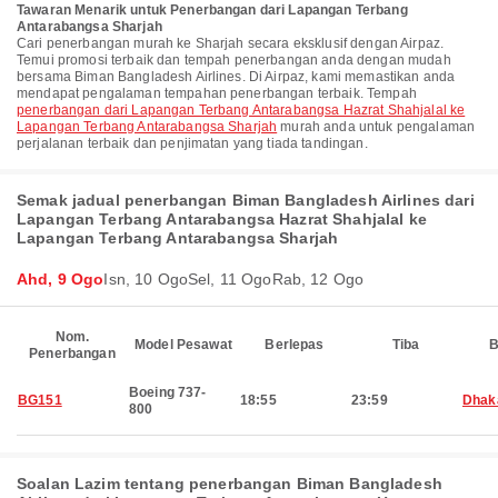
Tawaran Menarik untuk Penerbangan dari Lapangan Terbang
Antarabangsa Sharjah
Cari penerbangan murah ke Sharjah secara eksklusif dengan Airpaz.
Temui promosi terbaik dan tempah penerbangan anda dengan mudah
bersama Biman Bangladesh Airlines. Di Airpaz, kami memastikan anda
mendapat pengalaman tempahan penerbangan terbaik. Tempah
penerbangan dari Lapangan Terbang Antarabangsa Hazrat Shahjalal ke
Lapangan Terbang Antarabangsa Sharjah
murah anda untuk pengalaman
perjalanan terbaik dan penjimatan yang tiada tandingan.
Semak jadual penerbangan Biman Bangladesh Airlines dari
Lapangan Terbang Antarabangsa Hazrat Shahjalal ke
Lapangan Terbang Antarabangsa Sharjah
Ahd, 9 Ogo
Isn, 10 Ogo
Sel, 11 Ogo
Rab, 12 Ogo
Nom.
Model Pesawat
Berlepas
Tiba
B
Penerbangan
Boeing 737-
BG151
18:55
23:59
Dhak
800
Soalan Lazim tentang penerbangan Biman Bangladesh