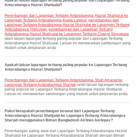
Apakah laluan lapangan terbang paling popular dari Lapangan Terbang
Antarabangsa Hazrat Shahjalal?
penerbangan dari Lapangan Terbang Antarabangsa Hazrat Shahjalal ke
Lapangan Terbang Antarabangsa Kuala Lumpur
,
penerbangan dari
Lapangan Terbang Antarabangsa Hazrat Shahjalal ke Lapangan Terbang
Antarabangsa Tribhuvan
,
penerbangan dari Lapangan Terbang
Antarabangsa Hazrat Shahjalal ke Lapangan Terbang Changi Singapura
ialah laluan lapangan terbang paling popular dari Lapangan Terbang
Antarabangsa Hazrat Shahjalal. Laluan ini menawarkan sambungan yang
mudah untuk perjalanan anda.
Apakah laluan lapangan terbang paling popular ke Lapangan Terbang
Antarabangsa Hazrat Shahjalal?
penerbangan dari Lapangan Terbang Antarabangsa Shah Amanat ke
Lapangan Terbang Antarabangsa Sharjah
ialah laluan lapangan terbang
paling popular ke Lapangan Terbang Antarabangsa Hazrat Shahjalal.
Laluan ini menawarkan sambungan yang mudah untuk perjalanan anda.
Pukul berapakah penerbangan terawal dari Lapangan Terbang
Antarabangsa Hazrat Shahjalal ke Lapangan Terbang Antarabangsa
Sharjah menggunakan Biman Bangladesh Airlines berlepas?
Penerbangan paling awal dari Lapangan Terbang Antarabangsa Hazrat
Shahjalal ke Lapangan Terbang Antarabangsa Sharjah dengan Biman