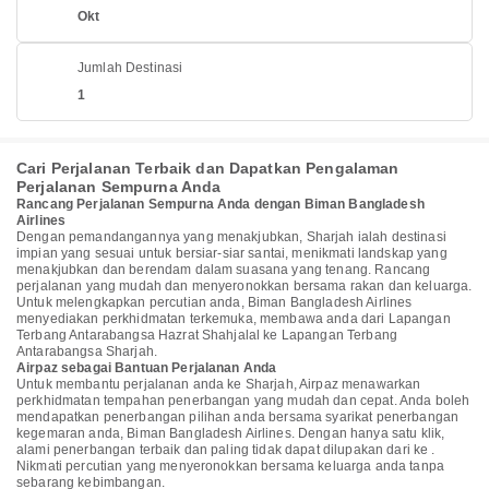
Okt
Jumlah Destinasi
1
Cari Perjalanan Terbaik dan Dapatkan Pengalaman
Perjalanan Sempurna Anda
Rancang Perjalanan Sempurna Anda dengan Biman Bangladesh
Airlines
Dengan pemandangannya yang menakjubkan, Sharjah ialah destinasi
impian yang sesuai untuk bersiar-siar santai, menikmati landskap yang
menakjubkan dan berendam dalam suasana yang tenang. Rancang
perjalanan yang mudah dan menyeronokkan bersama rakan dan keluarga.
Untuk melengkapkan percutian anda, Biman Bangladesh Airlines
menyediakan perkhidmatan terkemuka, membawa anda dari Lapangan
Terbang Antarabangsa Hazrat Shahjalal ke Lapangan Terbang
Antarabangsa Sharjah.
Airpaz sebagai Bantuan Perjalanan Anda
Untuk membantu perjalanan anda ke Sharjah, Airpaz menawarkan
perkhidmatan tempahan penerbangan yang mudah dan cepat. Anda boleh
mendapatkan penerbangan pilihan anda bersama syarikat penerbangan
kegemaran anda, Biman Bangladesh Airlines. Dengan hanya satu klik,
alami penerbangan terbaik dan paling tidak dapat dilupakan dari ke .
Nikmati percutian yang menyeronokkan bersama keluarga anda tanpa
sebarang kebimbangan.