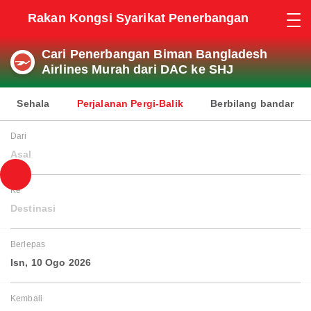
Rakan Kongsi Syarikat Penerbangan
Cari Penerbangan Biman Bangladesh
Airlines Murah dari DAC ke SHJ
Sehala
Perjalanan Pergi-Balik
Berbilang bandar
Dari
Asal
Ke
Destinasi
Berlepas
Isn, 10 Ogo 2026
Kembali