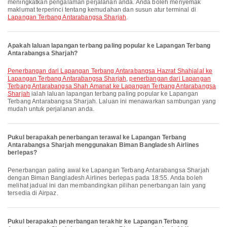
meningkatkan pengalaman perjalanan anda. Anda boleh menyemak
maklumat terperinci tentang kemudahan dan susun atur terminal di
Lapangan Terbang Antarabangsa Sharjah
.
Apakah laluan lapangan terbang paling popular ke Lapangan Terbang
Antarabangsa Sharjah?
penerbangan dari Lapangan Terbang Antarabangsa Hazrat Shahjalal ke
Lapangan Terbang Antarabangsa Sharjah
,
penerbangan dari Lapangan
Terbang Antarabangsa Shah Amanat ke Lapangan Terbang Antarabangsa
Sharjah
ialah laluan lapangan terbang paling popular ke Lapangan
Terbang Antarabangsa Sharjah. Laluan ini menawarkan sambungan yang
mudah untuk perjalanan anda.
Pukul berapakah penerbangan terawal ke Lapangan Terbang
Antarabangsa Sharjah menggunakan Biman Bangladesh Airlines
berlepas?
Penerbangan paling awal ke Lapangan Terbang Antarabangsa Sharjah
dengan Biman Bangladesh Airlines berlepas pada 18:55. Anda boleh
melihat jadual ini dan membandingkan pilihan penerbangan lain yang
tersedia di Airpaz.
Pukul berapakah penerbangan terakhir ke Lapangan Terbang