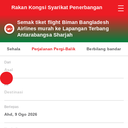
Rakan Kongsi Syarikat Penerbangan
Semak tiket flight Biman Bangladesh
Airlines murah ke Lapangan Terbang
Antarabangsa Sharjah
Sehala
Perjalanan Pergi-Balik
Berbilang bandar
Dari
Asal
Ke
Destinasi
Berlepas
Ahd, 9 Ogo 2026