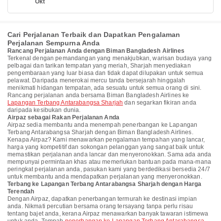
Okt
Cari Perjalanan Terbaik dan Dapatkan Pengalaman
Perjalanan Sempurna Anda
Rancang Perjalanan Anda dengan Biman Bangladesh Airlines
Terkenal dengan pemandangan yang menakjubkan, warisan budaya yang
pelbagai dan tarikan tempatan yang meriah, Sharjah menyediakan
pengembaraan yang luar biasa dan tidak dapat dilupakan untuk semua
pelawat. Daripada menerokai mercu tanda bersejarah hinggalah
menikmati hidangan tempatan, ada sesuatu untuk semua orang di sini.
Rancang perjalanan anda bersama Biman Bangladesh Airlines ke
Lapangan Terbang Antarabangsa Sharjah
dan segarkan fikiran anda
daripada kesibukan dunia.
Airpaz sebagai Rakan Perjalanan Anda
Airpaz sedia membantu anda menempah penerbangan ke Lapangan
Terbang Antarabangsa Sharjah dengan Biman Bangladesh Airlines.
Kenapa Airpaz? Kami menawarkan pengalaman tempahan yang lancar,
harga yang kompetitif dan sokongan pelanggan yang sangat baik untuk
memastikan perjalanan anda lancar dan menyeronokkan. Sama ada anda
mempunyai permintaan khas atau memerlukan bantuan pada mana-mana
peringkat perjalanan anda, pasukan kami yang berdedikasi bersedia 24/7
untuk membantu anda mendapatkan perjalanan yang menyeronokkan.
Terbang ke Lapangan Terbang Antarabangsa Sharjah dengan Harga
Terendah
Dengan Airpaz, dapatkan penerbangan termurah ke destinasi impian
anda. Nikmati percutian bersama orang tersayang tanpa perlu risau
tentang bajet anda, kerana Airpaz menawarkan banyak tawaran istimewa