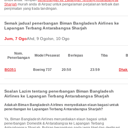
untuk anda. Tempah
penerbangan ke Lapangan Terbang Antarabangsa
Sharjah
murah anda di Airpaz untuk pengalaman perjalanan terbaik dan
penjimatan yang tiada tandingan.
Semak jadual penerbangan Biman Bangladesh Airlines ke
Lapangan Terbang Antarabangsa Sharjah
Jum, 7 Ogo
Ahd, 9 Ogo
Isn, 10 Ogo
Nom.
Model Pesawat
Berlepas
Tiba
B
Penerbangan
BG351
Boeing 737
20:50
23:59
Dhak
Soalan Lazim tentang penerbangan Biman Bangladesh
Airlines ke Lapangan Terbang Antarabangsa Sharjah
Adakah Biman Bangladesh Airlines menyediakan elaun bagasi untuk
penerbangan ke Lapangan Terbang Antarabangsa Sharjah?
Ya, Biman Bangladesh Airlines menyediakan elaun bagasi untuk
penerbangan Domestik & Antarabangsa ke Lapangan Terbang
Antarabangsa Sharjah. Butiran bergantung pada jenis tiket dan destinasi.