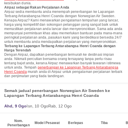
kesibukan dunia.
Airpaz sebagai Rakan Perjalanan Anda
Airpaz sedia membantu anda menempah penerbangan ke Lapangan
Terbang Antarabangsa Henri Coanda dengan Norwegian Air Sweden.
Kenapa Airpaz? Kami menawarkan pengalaman tempahan yang lancar,
harga yang kompetitif dan sokongan pelanggan yang sangat baik untuk
memastikan perjalanan anda lancar dan menyeronokkan. Sama ada anda
mempunyai permintaan khas atau memerlukan bantuan pada mana-mana
peringkat perjalanan anda, pasukan kami yang berdedikasi bersedia 24/7
untuk membantu anda mendapatkan perjalanan yang menyeronokkan.
Terbang ke Lapangan Terbang Antarabangsa Henri Coanda dengan
Harga Terendah
Dengan Airpaz, dapatkan penerbangan termurah ke destinasi impian
anda. Nikmati percutian bersama orang tersayang tanpa perlu risau
tentang bajet anda, kerana Airpaz menawarkan banyak tawaran istimewa
untuk anda. Tempah
penerbangan ke Lapangan Terbang Antarabangsa
Henri Coanda
murah anda di Airpaz untuk pengalaman perjalanan terbaik
dan penjimatan yang tiada tandingan.
Semak jadual penerbangan Norwegian Air Sweden ke
Lapangan Terbang Antarabangsa Henri Coanda
Ahd, 9 Ogo
Isn, 10 Ogo
Rab, 12 Ogo
Nom.
Model Pesawat
Berlepas
Tiba
B
Penerbangan