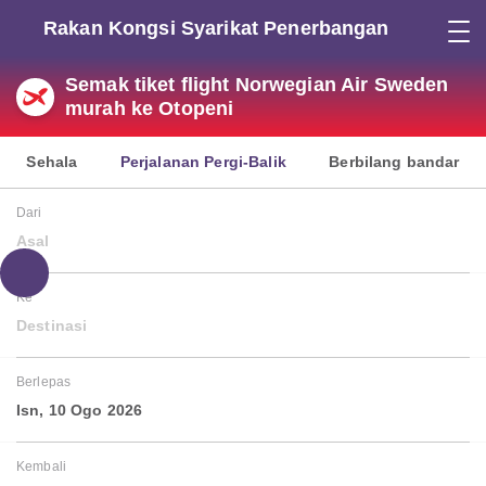
Rakan Kongsi Syarikat Penerbangan
Semak tiket flight Norwegian Air Sweden
murah ke Otopeni
Sehala
Perjalanan Pergi-Balik
Berbilang bandar
Dari
Asal
Ke
Destinasi
Berlepas
Isn, 10 Ogo 2026
Kembali