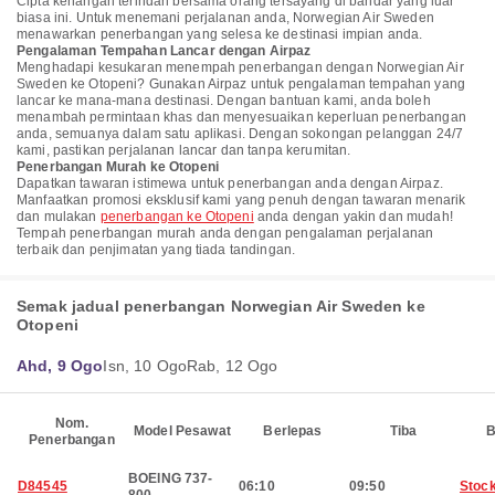
Cipta kenangan terindah bersama orang tersayang di bandar yang luar
biasa ini. Untuk menemani perjalanan anda, Norwegian Air Sweden
menawarkan penerbangan yang selesa ke destinasi impian anda.
Pengalaman Tempahan Lancar dengan Airpaz
Menghadapi kesukaran menempah penerbangan dengan Norwegian Air
Sweden ke Otopeni? Gunakan Airpaz untuk pengalaman tempahan yang
lancar ke mana-mana destinasi. Dengan bantuan kami, anda boleh
menambah permintaan khas dan menyesuaikan keperluan penerbangan
anda, semuanya dalam satu aplikasi. Dengan sokongan pelanggan 24/7
kami, pastikan perjalanan lancar dan tanpa kerumitan.
Penerbangan Murah ke Otopeni
Dapatkan tawaran istimewa untuk penerbangan anda dengan Airpaz.
Manfaatkan promosi eksklusif kami yang penuh dengan tawaran menarik
dan mulakan
penerbangan ke Otopeni
anda dengan yakin dan mudah!
Tempah penerbangan murah anda dengan pengalaman perjalanan
terbaik dan penjimatan yang tiada tandingan.
Semak jadual penerbangan Norwegian Air Sweden ke
Otopeni
Ahd, 9 Ogo
Isn, 10 Ogo
Rab, 12 Ogo
Nom.
Model Pesawat
Berlepas
Tiba
B
Penerbangan
BOEING 737-
D84545
06:10
09:50
Stoc