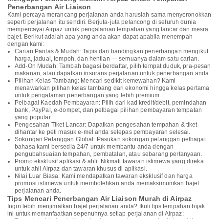
Penerbangan Air Liaison
Kami percaya merancang perjalanan anda haruslah sama menyeronokkan
seperti perjalanan itu sendiri. Berjuta-juta pelancong di seluruh dunia
mempercayai Airpaz untuk pengalaman tempahan yang lancar dan mesra
bajet. Berikut adalah apa yang anda akan dapat apabila menempah
dengan kami:
Carian Pantas & Mudah: Tapis dan bandingkan penerbangan mengikut
harga, jadual, tempoh, dan hentian — semuanya dalam satu carian.
Add-On Mudah: Tambah bagasi berdaftar, pilih tempat duduk, pra-pesan
makanan, atau dapatkan insurans perjalanan untuk penerbangan anda.
Pilihan Kelas Tambang: Mencari sedikit kemewahan? Kami
menawarkan pilihan kelas tambang dari ekonomi hingga kelas pertama
untuk pengalaman penerbangan yang lebih premium.
Pelbagai Kaedah Pembayaran: Pilih dari kad kredit/debit, pemindahan
bank, PayPal, e-dompet, dan pelbagai pilihan pembayaran tempatan
yang popular.
Pengesahan Tiket Lancar: Dapatkan pengesahan tempahan & tiket
dihantar ke peti masuk e-mel anda selepas pembayaran selesai.
Sokongan Pelanggan Global: Pasukan sokongan pelanggan pelbagai
bahasa kami bersedia 24/7 untuk membantu anda dengan
pengubahsuaian tempahan, pembatalan, atau sebarang pertanyaan.
Promo eksklusif aplikasi & ahli: Nikmati tawaran istimewa yang direka
untuk ahli Airpaz dan tawaran khusus di aplikasi.
Nilai Luar Biasa: Kami mendapatkan tawaran eksklusif dan harga
promosi istimewa untuk membolehkan anda memaksimumkan bajet
perjalanan anda.
Tips Mencari Penerbangan Air Liaison Murah di Airpaz
Ingin lebih menjimatkan bajet perjalanan anda? Ikuti tips tempahan bijak
ini untuk memanfaatkan sepenuhnya setiap perjalanan di Airpaz: