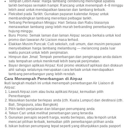
Tempah Lebih Awal: Harga tambang cenderung meningkat apabila
tarikh berlepas semakin hampir. Rancang untuk menempah 4–8 minggu
lebih awal untuk mendapatkan tawaran dan tambang terbaik.
Fleksibel pada Tarikh: Gunakan paparan kalendar Airpaz untuk
membandingkan tambang merentasi pelbagai tarikh.
Terbang Pertengahan Minggu: Hari Selasa dan Rabu biasanya
menawarkan tambang yang lebih murah berbanding penerbangan
hujung minggu.
Buru Promo: Semak laman dan laman Airpaz secara berkala untuk kod
promo dan tawaran Air Liaison masa terhad.
Elakkan Musim Puncak: Cuti sekolah, cuti umum, dan musim perayaan
menyebabkan harga tambang melambung — melancong pada luar
waktu puncak untuk lebih penjimatan.
Himpun dan Jimat: Tempah penerbangan dan penginapan anda dalam
satu tempahan untuk menikmati lebih banyak penjimatan.
Bayar dengan aplikasi Airpaz: Kod promo eksklusif aplikasi dan diskaun
ahli sahaja selalunya merupakan cara terbaik untuk mendapatkan
tambang penerbangan yang lebih rendah.
Cara Menempah Penerbangan di Airpaz
Ikuti langkah mudah ini untuk menempah penerbangan Air Liaison di
Airpaz:
Lawati Airpaz.com atau buka aplikasi Airpaz, kemudian pilih
Penerbangan
Masukkan bandar berlepas anda (cth. Kuala Lumpur) dan destinasi (cth.
Bali, Singapura, atau Bangkok)
Pilih tarikh perjalanan dan bilangan penumpang anda
Tekan Cari untuk melihat penerbangan yang tersedia
Gunakan penapis seperti harga, waktu berlepas, atau tempoh untuk
mencari pilihan terbaik, kemudian pilih penerbangan pilihan anda
Isikan butiran penumpang tepat seperti yang ditunjukkan pada pasport