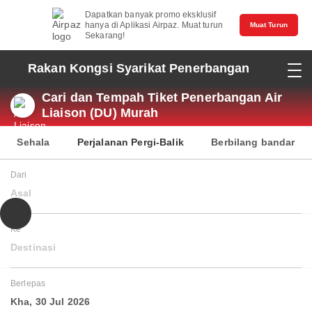
Dapatkan banyak promo eksklusif
hanya di Aplikasi Airpaz. Muat turun
Muat Turun
Sekarang!
Rakan Kongsi Syarikat Penerbangan
Cari dan Tempah Tiket Penerbangan Air
Liaison (DU) Murah
Sehala
Perjalanan Pergi-Balik
Berbilang bandar
Dari
Asal
Ke
Destinasi
Berlepas
Kha, 30 Jul 2026