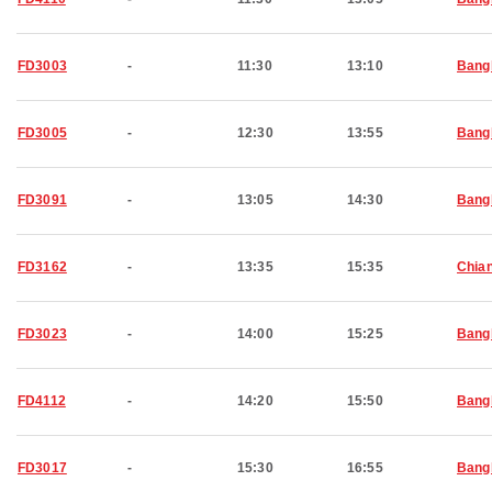
FD3003
-
11:30
13:10
Bang
FD3005
-
12:30
13:55
Bang
FD3091
-
13:05
14:30
Bang
FD3162
-
13:35
15:35
Chia
FD3023
-
14:00
15:25
Bang
FD4112
-
14:20
15:50
Bang
FD3017
-
15:30
16:55
Bang