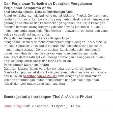
Cari Perjalanan Terbaik dan Dapatkan Pengalaman
Perjalanan Sempurna Anda
Thai AirAsia sebagai Rakan Penerbangan Anda
Alami keindahan semula jadi yang menakjubkan di Phuket. Dengan mercu
tanda ikonik dan tarikan pelancong yang meriah, destinasi ini menawarkan
gabungan kerehatan dan keseronokan yang sempurna. Cipta kenangan
terindah bersama orang tersayang di bandar yang luar biasa ini. Untuk
menemani perjalanan anda, Thai AirAsia menawarkan penerbangan yang
selesa ke destinasi impian anda.
Pengalaman Tempahan Lancar dengan Airpaz
Menghadapi kesukaran menempah penerbangan dengan Thai AirAsia ke
Phuket? Gunakan Airpaz untuk pengalaman tempahan yang lancar ke
mana-mana destinasi. Dengan bantuan kami, anda boleh menambah
permintaan khas dan menyesuaikan keperluan penerbangan anda,
semuanya dalam satu aplikasi. Dengan sokongan pelanggan 24/7 kami,
pastikan perjalanan lancar dan tanpa kerumitan.
Penerbangan Murah ke Phuket
Dapatkan tawaran istimewa untuk penerbangan anda dengan Airpaz.
Manfaatkan promosi eksklusif kami yang penuh dengan tawaran menarik
dan mulakan
penerbangan ke Phuket
anda dengan yakin dan mudah!
Tempah penerbangan murah anda dengan pengalaman perjalanan
terbaik dan penjimatan yang tiada tandingan.
Semak jadual penerbangan Thai AirAsia ke Phuket
Jum, 7 Ogo
Sab, 8 Ogo
Ahd, 9 Ogo
Isn, 10 Ogo