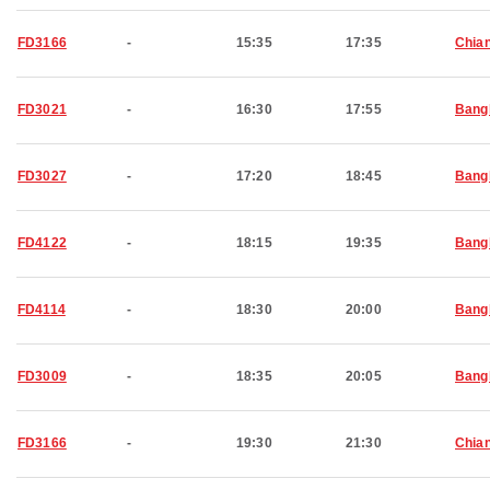
FD3166
-
15:35
17:35
Chia
FD3021
-
16:30
17:55
Bang
FD3027
-
17:20
18:45
Bang
FD4122
-
18:15
19:35
Bang
FD4114
-
18:30
20:00
Bang
FD3009
-
18:35
20:05
Bang
FD3166
-
19:30
21:30
Chia