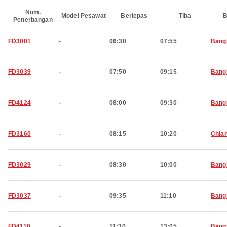
Nom.
Model Pesawat
Berlepas
Tiba
B
Penerbangan
FD3001
-
06:30
07:55
Bang
FD3039
-
07:50
09:15
Bang
FD4124
-
08:00
09:30
Bang
FD3160
-
08:15
10:20
Chia
FD3029
-
08:30
10:00
Bang
FD3037
-
09:35
11:10
Bang
FD4110
-
11:30
13:05
Bang