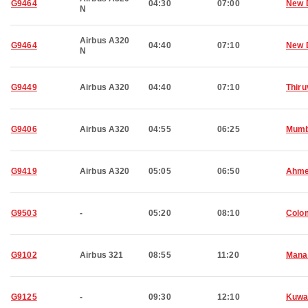
G9464
04:30
07:00
New 
N
Airbus A320
G9464
04:40
07:10
New 
N
G9449
Airbus A320
04:40
07:10
Thir
G9406
Airbus A320
04:55
06:25
Mumb
G9419
Airbus A320
05:05
06:50
Ahme
G9503
-
05:20
08:10
Colo
G9102
Airbus 321
08:55
11:20
Man
G9125
-
09:30
12:10
Kuwa