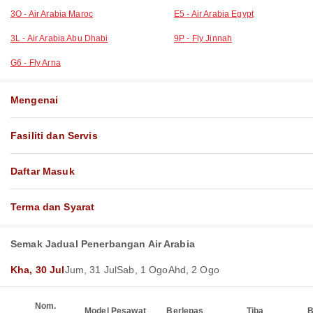
3O - Air Arabia Maroc
E5 - Air Arabia Egypt
3L - Air Arabia Abu Dhabi
9P - Fly Jinnah
G6 - Fly Arna
Mengenai
Fasiliti dan Servis
Daftar Masuk
Terma dan Syarat
Semak Jadual Penerbangan Air Arabia
Kha, 30 Jul
Jum, 31 Jul
Sab, 1 Ogo
Ahd, 2 Ogo
Nom.
Model Pesawat
Berlepas
Tiba
B