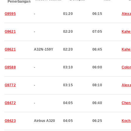
Penerbangan
G9595
-
01:20
06:15
Alexa
G9621
-
02:20
07:05
Kahe
G9621
A32N-159Y
02:20
06:45
Kahe
G9588
-
03:10
06:00
Colo
G9772
-
03:15
08:10
Alexa
G9472
-
04:05
06:40
Chen
G9423
Airbus A320
04:05
06:25
Koch