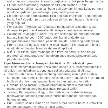
makanan, atau dapatkan insurans perjalanan untuk penerbangan anda.
Pilihan Kelas Tambang: Mencari sedikit kemewahan? Kami
menawarkan pilihan kelas tambang dari ekonomi hingga kelas pertama
untuk pengalaman penerbangan yang lebih premium.
Pelbagai Kaedah Pembayaran: Pilih dari kad kredit/debit, pemindahan
bank, PayPal, e-dompet, dan pelbagai pilihan pembayaran tempatan
yang popular.
Pengesahan Tiket Lancar: Dapatkan pengesahan tempahan & tiket
dihantar ke peti masuk e-mel anda selepas pembayaran selesai.
Sokongan Pelanggan Global: Pasukan sokongan pelanggan pelbagai
bahasa kami bersedia 24/7 untuk membantu anda dengan
pengubahsuaian tempahan, pembatalan, atau sebarang pertanyaan.
Promo eksklusif aplikasi & ahli: Nikmati tawaran istimewa yang direka
untuk ahli Airpaz dan tawaran khusus di aplikasi.
Nilai Luar Biasa: Kami mendapatkan tawaran eksklusif dan harga
promosi istimewa untuk membolehkan anda memaksimumkan bajet
perjalanan anda.
Tips Mencari Penerbangan Air Arabia Murah di Airpaz
Ingin lebih menjimatkan bajet perjalanan anda? Ikuti tips tempahan bijak
ini untuk memanfaatkan sepenuhnya setiap perjalanan di Airpaz:
Tempah Lebih Awal: Harga tambang cenderung meningkat apabila
tarikh berlepas semakin hampir. Rancang untuk menempah 4–8 minggu
lebih awal untuk mendapatkan tawaran dan tambang terbaik.
Fleksibel pada Tarikh: Gunakan paparan kalendar Airpaz untuk
membandingkan tambang merentasi pelbagai tarikh.
Terbang Pertengahan Minggu: Hari Selasa dan Rabu biasanya
menawarkan tambang yang lebih murah berbanding penerbangan
hujung minggu.
Buru Promo: Semak laman dan laman Airpaz secara berkala untuk kod
promo dan tawaran Air Arabia masa terhad.