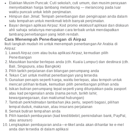
Elakkan Musim Puncak: Cuti sekolah, cuti umum, dan musim perayaan
menyebabkan harga tambang melambung — melancong pada luar
waktu puncak untuk lebih penjimatan.
Himpun dan Jimat: Tempah penerbangan dan penginapan anda dalam
satu tempahan untuk menikmati lebih banyak penjimatan.
Bayar dengan aplikasi Airpaz: Kod promo eksklusif aplikasi dan diskaun
ahli sahaja selalunya merupakan cara terbaik untuk mendapatkan
tambang penerbangan yang lebih rendah.
Cara Menempah Penerbangan di Airpaz
Ikuti langkah mudah ini untuk menempah penerbangan Air Arabia di
Airpaz:
Lawati Airpaz.com atau buka aplikasi Airpaz, kemudian pilih
Penerbangan
Masukkan bandar berlepas anda (cth. Kuala Lumpur) dan destinasi (cth.
Bali, Singapura, atau Bangkok)
Pilih tarikh perjalanan dan bilangan penumpang anda
Tekan Cari untuk melihat penerbangan yang tersedia
Gunakan penapis seperti harga, waktu berlepas, atau tempoh untuk
mencari pilihan terbaik, kemudian pilih penerbangan pilihan anda
Isikan butiran penumpang tepat seperti yang ditunjukkan pada pasport
atau kad pengenalan anda (nama penuh, tarikh lahir,
kewarganegaraan, dan maklumat hubungan)
Tambah perkhidmatan tambahan jika perlu, seperti bagasi, pilihan
tempat duduk, makanan, atau insurans perjalanan
Semak butiran tempahan anda
Pilih kaedah pembayaran (kad kredit/debit, pemindahan bank, PayPal,
atau ansuran)
Lengkapkan pembayaran anda—e-tiket anda akan dihantar ke e-mel
anda dan tersedia di dalam aplikasi