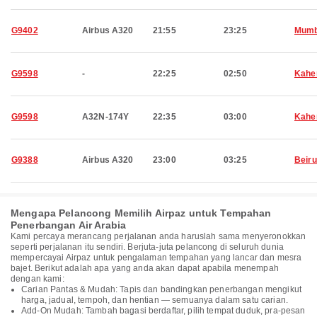
G9402
Airbus A320
21:55
23:25
Mumb
G9598
-
22:25
02:50
Kahe
G9598
A32N-174Y
22:35
03:00
Kahe
G9388
Airbus A320
23:00
03:25
Beiru
Mengapa Pelancong Memilih Airpaz untuk Tempahan
Penerbangan Air Arabia
Kami percaya merancang perjalanan anda haruslah sama menyeronokkan
seperti perjalanan itu sendiri. Berjuta-juta pelancong di seluruh dunia
mempercayai Airpaz untuk pengalaman tempahan yang lancar dan mesra
bajet. Berikut adalah apa yang anda akan dapat apabila menempah
dengan kami:
Carian Pantas & Mudah: Tapis dan bandingkan penerbangan mengikut
harga, jadual, tempoh, dan hentian — semuanya dalam satu carian.
Add-On Mudah: Tambah bagasi berdaftar, pilih tempat duduk, pra-pesan