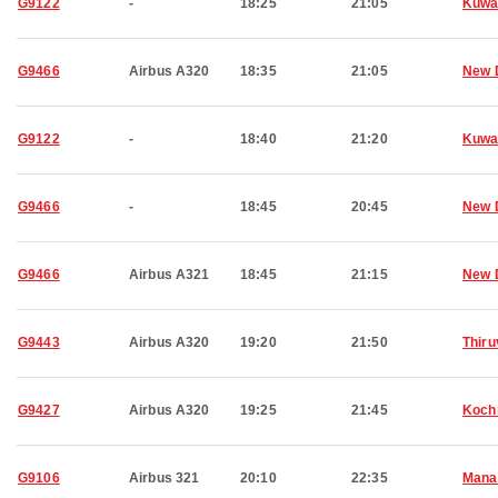
G9122
-
18:25
21:05
Kuwa
G9466
Airbus A320
18:35
21:05
New 
G9122
-
18:40
21:20
Kuwa
G9466
-
18:45
20:45
New 
G9466
Airbus A321
18:45
21:15
New 
G9443
Airbus A320
19:20
21:50
Thir
G9427
Airbus A320
19:25
21:45
Koch
G9106
Airbus 321
20:10
22:35
Man