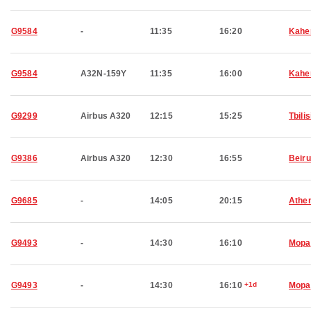
G9584
-
11:35
16:20
Kahe
G9584
A32N-159Y
11:35
16:00
Kahe
G9299
Airbus A320
12:15
15:25
Tbilis
G9386
Airbus A320
12:30
16:55
Beiru
G9685
-
14:05
20:15
Athe
G9493
-
14:30
16:10
Mopa
G9493
-
14:30
16:10
+1d
Mopa