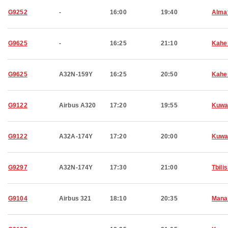
G9252
-
16:00
19:40
Alma
G9625
-
16:25
21:10
Kahe
G9625
A32N-159Y
16:25
20:50
Kahe
G9122
Airbus A320
17:20
19:55
Kuwa
G9122
A32A-174Y
17:20
20:00
Kuwa
G9297
A32N-174Y
17:30
21:00
Tbilis
G9104
Airbus 321
18:10
20:35
Man