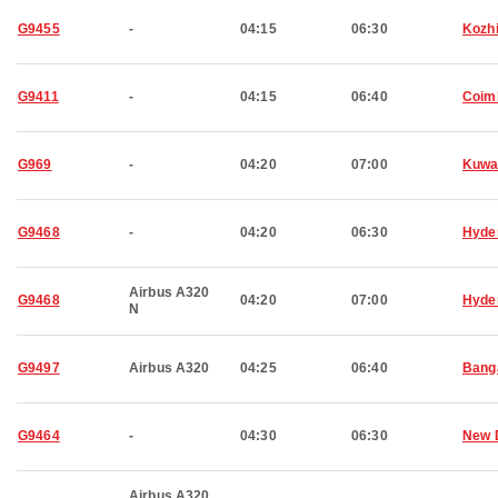
G9455
-
04:15
06:30
Kozh
G9411
-
04:15
06:40
Coim
G969
-
04:20
07:00
Kuwa
G9468
-
04:20
06:30
Hyde
Airbus A320
G9468
04:20
07:00
Hyde
N
G9497
Airbus A320
04:25
06:40
Bang
G9464
-
04:30
06:30
New 
Airbus A320