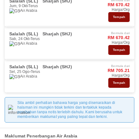
Salalah (SLL)
Sharjah (SHJ)
Bermula dari
RM 670.42
Jum, 9 Okt
Terus
Harga/Org
Air Arabia
Tempah
Salalah (SLL)
Sharjah (SHJ)
Bermula dari
RM 670.42
Sab, 24 Okt
Terus
Harga/Org
Air Arabia
Tempah
Salalah (SLL)
Sharjah (SHJ)
Bermula dari
RM 705.21
Sel, 25 Ogo
Terus
Harga/Org
Air Arabia
Tempah
Sila ambil perhatian bahawa harga yang disenaraikan di
halaman ini mungkin tidak terkini dan tertakluk kepada
perubahan tanpa notis terlebih dahulu. Kami berusaha untuk
memberikan maklumat yang paling tepat dan terkini.
Maklumat Penerbangan Air Arabia