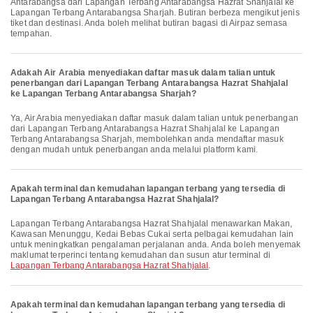
Antarabangsa dari Lapangan Terbang Antarabangsa Hazrat Shahjalal ke
Lapangan Terbang Antarabangsa Sharjah. Butiran berbeza mengikut jenis
tiket dan destinasi. Anda boleh melihat butiran bagasi di Airpaz semasa
tempahan.
Adakah Air Arabia menyediakan daftar masuk dalam talian untuk
penerbangan dari Lapangan Terbang Antarabangsa Hazrat Shahjalal
ke Lapangan Terbang Antarabangsa Sharjah?
Ya, Air Arabia menyediakan daftar masuk dalam talian untuk penerbangan
dari Lapangan Terbang Antarabangsa Hazrat Shahjalal ke Lapangan
Terbang Antarabangsa Sharjah, membolehkan anda mendaftar masuk
dengan mudah untuk penerbangan anda melalui platform kami.
Apakah terminal dan kemudahan lapangan terbang yang tersedia di
Lapangan Terbang Antarabangsa Hazrat Shahjalal?
Lapangan Terbang Antarabangsa Hazrat Shahjalal menawarkan Makan,
Kawasan Menunggu, Kedai Bebas Cukai serta pelbagai kemudahan lain
untuk meningkatkan pengalaman perjalanan anda. Anda boleh menyemak
maklumat terperinci tentang kemudahan dan susun atur terminal di
Lapangan Terbang Antarabangsa Hazrat Shahjalal
.
Apakah terminal dan kemudahan lapangan terbang yang tersedia di