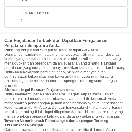
Jumlah Destinasi
1
Cari Perjalanan Terbaik dan Dapatkan Pengalaman
Perjalanan Sempurna Anda
Rancang Perjalanan Sempurna Anda dengan Air Arabia
Dengan pemandangannya yang menakjubkan, Sharjah ialah destinasi
impian yang sesuai untuk bersiar-siar santai, menikmati landskap yang
menakjubkan dan berendam dalam suasana yang tenang. Rancang
perjalanan yang mudah dan menyeronokkan bersama rakan dan keluarga.
Untuk melengkapkan percutian anda, Air Arabia menyediakan
perkhidmatan terkemuka, membawa anda dari Lapangan Terbang
Antarabangsa Hazrat Shahjalal ke Lapangan Terbang Antarabangsa
Sharjah.
Airpaz sebagai Bantuan Perjalanan Anda
Untuk membantu perjalanan anda ke Sharjah, Airpaz menawarkan
perkhidmatan tempahan penerbangan yang mudah dan cepat. Anda boleh
mendapatkan penerbangan pilihan anda bersama syarikat penerbangan
kegemaran anda, Air Arabia. Dengan hanya satu klik, alami penerbangan
terbaik dan paling tidak dapat dilupakan dari ke . Nikmati percutian yang
menyeronokkan bersama keluarga anda tanpa sebarang kebimbangan.
Tawaran Menarik untuk Penerbangan dari Lapangan Terbang
Antarabangsa Sharjah
Cari penerbangan murah ke Sharjah secara eksklusif dengan Airpaz.