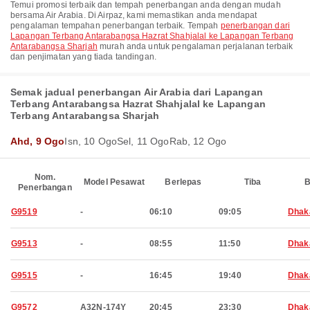
Temui promosi terbaik dan tempah penerbangan anda dengan mudah
bersama Air Arabia. Di Airpaz, kami memastikan anda mendapat
pengalaman tempahan penerbangan terbaik. Tempah
penerbangan dari
Lapangan Terbang Antarabangsa Hazrat Shahjalal ke Lapangan Terbang
Antarabangsa Sharjah
murah anda untuk pengalaman perjalanan terbaik
dan penjimatan yang tiada tandingan.
Semak jadual penerbangan Air Arabia dari Lapangan
Terbang Antarabangsa Hazrat Shahjalal ke Lapangan
Terbang Antarabangsa Sharjah
Ahd, 9 Ogo
Isn, 10 Ogo
Sel, 11 Ogo
Rab, 12 Ogo
Nom.
Model Pesawat
Berlepas
Tiba
B
Penerbangan
G9519
-
06:10
09:05
Dhak
G9513
-
08:55
11:50
Dhak
G9515
-
16:45
19:40
Dhak
G9572
A32N-174Y
20:45
23:30
Dhak