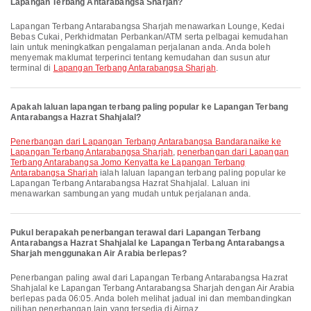
Lapangan Terbang Antarabangsa Sharjah?
Lapangan Terbang Antarabangsa Sharjah menawarkan Lounge, Kedai
Bebas Cukai, Perkhidmatan Perbankan/ATM serta pelbagai kemudahan
lain untuk meningkatkan pengalaman perjalanan anda. Anda boleh
menyemak maklumat terperinci tentang kemudahan dan susun atur
terminal di
Lapangan Terbang Antarabangsa Sharjah
.
Apakah laluan lapangan terbang paling popular ke Lapangan Terbang
Antarabangsa Hazrat Shahjalal?
penerbangan dari Lapangan Terbang Antarabangsa Bandaranaike ke
Lapangan Terbang Antarabangsa Sharjah
,
penerbangan dari Lapangan
Terbang Antarabangsa Jomo Kenyatta ke Lapangan Terbang
Antarabangsa Sharjah
ialah laluan lapangan terbang paling popular ke
Lapangan Terbang Antarabangsa Hazrat Shahjalal. Laluan ini
menawarkan sambungan yang mudah untuk perjalanan anda.
Pukul berapakah penerbangan terawal dari Lapangan Terbang
Antarabangsa Hazrat Shahjalal ke Lapangan Terbang Antarabangsa
Sharjah menggunakan Air Arabia berlepas?
Penerbangan paling awal dari Lapangan Terbang Antarabangsa Hazrat
Shahjalal ke Lapangan Terbang Antarabangsa Sharjah dengan Air Arabia
berlepas pada 06:05. Anda boleh melihat jadual ini dan membandingkan
pilihan penerbangan lain yang tersedia di Airpaz.