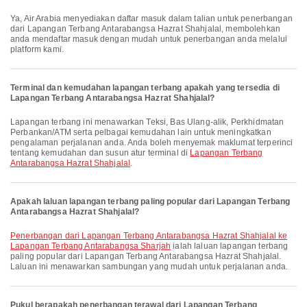
Ya, Air Arabia menyediakan daftar masuk dalam talian untuk penerbangan
dari Lapangan Terbang Antarabangsa Hazrat Shahjalal, membolehkan
anda mendaftar masuk dengan mudah untuk penerbangan anda melalui
platform kami.
Terminal dan kemudahan lapangan terbang apakah yang tersedia di
Lapangan Terbang Antarabangsa Hazrat Shahjalal?
Lapangan terbang ini menawarkan Teksi, Bas Ulang-alik, Perkhidmatan
Perbankan/ATM serta pelbagai kemudahan lain untuk meningkatkan
pengalaman perjalanan anda. Anda boleh menyemak maklumat terperinci
tentang kemudahan dan susun atur terminal di
Lapangan Terbang
Antarabangsa Hazrat Shahjalal
.
Apakah laluan lapangan terbang paling popular dari Lapangan Terbang
Antarabangsa Hazrat Shahjalal?
penerbangan dari Lapangan Terbang Antarabangsa Hazrat Shahjalal ke
Lapangan Terbang Antarabangsa Sharjah
ialah laluan lapangan terbang
paling popular dari Lapangan Terbang Antarabangsa Hazrat Shahjalal.
Laluan ini menawarkan sambungan yang mudah untuk perjalanan anda.
Pukul berapakah penerbangan terawal dari Lapangan Terbang