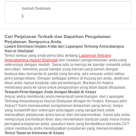
Jumlah Destinasi
1
Cari Perjalanan Terbaik dan Dapatkan Pengalaman
Perjalanan Sempurna Anda
Lawati Destinasi Impian Anda dari Lapangan Terbang Antarabangsa
Hazrat Shahjalal
Temui semua yang anda perlu tahu tentang
Lapangan Terbang
Antarabangsa Hazrat Shahjalal
dan mulakan pengembaraan anda yang
seterusnya dengan mudah. Sama ada ia menuju ke bandar romantik untuk
percutian, menemui pusat bandar yang meriah yang penuh dengan
budaya atau bersantai di pantai yang tenang, ada sesuatu untuk setiap
jenis pengembara. Dengan pelbagai pilihan di hujung jari anda, destinasi
ideal anda hanya berjarak satu penerbangan. Biarkan Air Arabia
membawa anda ke sana untuk pengalaman yang tidak dapat dilupakan.
Tempah Penerbangan Anda dengan Mudah di Airpaz
Airpaz sedia membantu anda menempah penerbangan dari Lapangan
Terbang Antarabangsa Hazrat Shahjalal dengan Air Arabia. Kenapa pilih
Airpaz? Kami menawarkan pengalaman tempahan yang lancar, harga
yang kompetitif dan sokongan pelanggan yang sangat baik untuk
memastikan perjalanan anda lancar dan menyeronokkan. Sama ada anda
mempunyai permintaan khas atau memerlukan bantuan pada mana-mana
peringkat perjalanan anda, pasukan kami yang berdedikasi bersedia 24/7
untuk membantu anda mendapatkan perjalanan yang menyeronokkan.
Temui Tawaran Istimewa di Airpaz