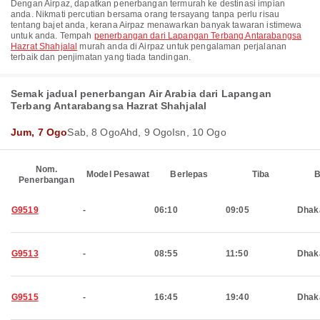
Dengan Airpaz, dapatkan penerbangan termurah ke destinasi impian
anda. Nikmati percutian bersama orang tersayang tanpa perlu risau
tentang bajet anda, kerana Airpaz menawarkan banyak tawaran istimewa
untuk anda. Tempah
penerbangan dari Lapangan Terbang Antarabangsa
Hazrat Shahjalal
murah anda di Airpaz untuk pengalaman perjalanan
terbaik dan penjimatan yang tiada tandingan.
Semak jadual penerbangan Air Arabia dari Lapangan
Terbang Antarabangsa Hazrat Shahjalal
Jum, 7 Ogo
Sab, 8 Ogo
Ahd, 9 Ogo
Isn, 10 Ogo
Nom.
Model Pesawat
Berlepas
Tiba
B
Penerbangan
G9519
-
06:10
09:05
Dhak
G9513
-
08:55
11:50
Dhak
G9515
-
16:45
19:40
Dhak