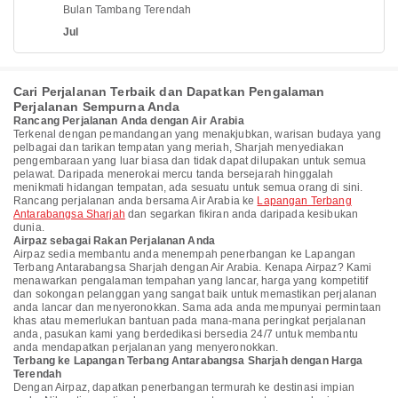
Bulan Tambang Terendah
Jul
Cari Perjalanan Terbaik dan Dapatkan Pengalaman
Perjalanan Sempurna Anda
Rancang Perjalanan Anda dengan Air Arabia
Terkenal dengan pemandangan yang menakjubkan, warisan budaya yang
pelbagai dan tarikan tempatan yang meriah, Sharjah menyediakan
pengembaraan yang luar biasa dan tidak dapat dilupakan untuk semua
pelawat. Daripada menerokai mercu tanda bersejarah hinggalah
menikmati hidangan tempatan, ada sesuatu untuk semua orang di sini.
Rancang perjalanan anda bersama Air Arabia ke
Lapangan Terbang
Antarabangsa Sharjah
dan segarkan fikiran anda daripada kesibukan
dunia.
Airpaz sebagai Rakan Perjalanan Anda
Airpaz sedia membantu anda menempah penerbangan ke Lapangan
Terbang Antarabangsa Sharjah dengan Air Arabia. Kenapa Airpaz? Kami
menawarkan pengalaman tempahan yang lancar, harga yang kompetitif
dan sokongan pelanggan yang sangat baik untuk memastikan perjalanan
anda lancar dan menyeronokkan. Sama ada anda mempunyai permintaan
khas atau memerlukan bantuan pada mana-mana peringkat perjalanan
anda, pasukan kami yang berdedikasi bersedia 24/7 untuk membantu
anda mendapatkan perjalanan yang menyeronokkan.
Terbang ke Lapangan Terbang Antarabangsa Sharjah dengan Harga
Terendah
Dengan Airpaz, dapatkan penerbangan termurah ke destinasi impian