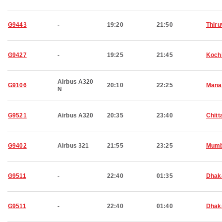
G9443
-
19:20
21:50
Thir
G9427
-
19:25
21:45
Koch
Airbus A320
G9106
20:10
22:25
Man
N
G9521
Airbus A320
20:35
23:40
Chitt
G9402
Airbus 321
21:55
23:25
Mumb
G9511
-
22:40
01:35
Dhak
G9511
-
22:40
01:40
Dhak