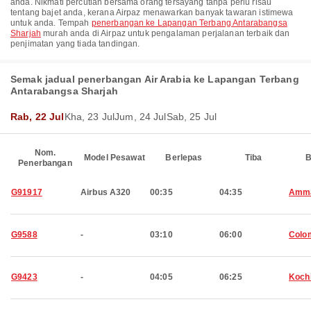
anda. Nikmati percutian bersama orang tersayang tanpa perlu risau
tentang bajet anda, kerana Airpaz menawarkan banyak tawaran istimewa
untuk anda. Tempah
penerbangan ke Lapangan Terbang Antarabangsa
Sharjah
murah anda di Airpaz untuk pengalaman perjalanan terbaik dan
penjimatan yang tiada tandingan.
Semak jadual penerbangan Air Arabia ke Lapangan Terbang
Antarabangsa Sharjah
Rab, 22 Jul
Kha, 23 Jul
Jum, 24 Jul
Sab, 25 Jul
Nom.
Model Pesawat
Berlepas
Tiba
B
Penerbangan
G91917
Airbus A320
00:35
04:35
Amm
G9588
-
03:10
06:00
Colo
G9423
-
04:05
06:25
Koch