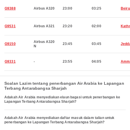
G9388
Airbus A320
23:00
03:25
Beiru
G9531
Airbus A321
23:20
02:00
Kath
Airbus A320
G9150
23:45
03:45
Jedd
N
G9331
-
23:55
04:05
Amm
Soalan Lazim tentang penerbangan Air Arabia ke Lapangan
Terbang Antarabangsa Sharjah
Adakah Air Arabia menyediakan elaun bagasi untuk penerbangan ke
Lapangan Terbang Antarabangsa Sharjah?
Adakah Air Arabia menyediakan daftar masuk dalam talian untuk
penerbangan ke Lapangan Terbang Antarabangsa Sharjah?