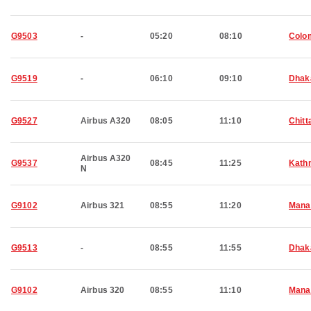
G9503
-
05:20
08:10
Colo
G9519
-
06:10
09:10
Dhak
G9527
Airbus A320
08:05
11:10
Chitt
Airbus A320
G9537
08:45
11:25
Kath
N
G9102
Airbus 321
08:55
11:20
Man
G9513
-
08:55
11:55
Dhak
G9102
Airbus 320
08:55
11:10
Man