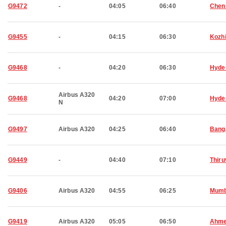
G9472
-
04:05
06:40
Chen
G9455
-
04:15
06:30
Kozh
G9468
-
04:20
06:30
Hyde
Airbus A320
G9468
04:20
07:00
Hyde
N
G9497
Airbus A320
04:25
06:40
Bang
G9449
-
04:40
07:10
Thir
G9406
Airbus A320
04:55
06:25
Mumb
G9419
Airbus A320
05:05
06:50
Ahme