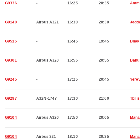
G9336
-
16:25
20:35
Amm
G9148
Airbus A321
16:30
20:30
Jedd
G9515
-
16:45
19:45
Dhak
G9301
Airbus A320
16:55
20:55
Baku
G9245
-
17:25
20:45
Yere
G9297
A32N-174Y
17:30
21:00
Tbilis
G9104
Airbus A320
17:50
20:05
Man
G9104
Airbus 321
18:10
20:35
Man