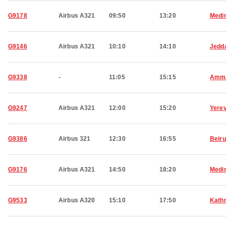
G9178
Airbus A321
09:50
13:20
Medi
G9146
Airbus A321
10:10
14:10
Jedd
G9338
-
11:05
15:15
Amm
G9247
Airbus A321
12:00
15:20
Yere
G9386
Airbus 321
12:30
16:55
Beiru
G9176
Airbus A321
14:50
18:20
Medi
G9533
Airbus A320
15:10
17:50
Kath