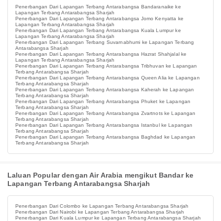
Penerbangan Dari Lapangan Terbang Antarabangsa Bandaranaike ke
Lapangan Terbang Antarabangsa Sharjah
Penerbangan Dari Lapangan Terbang Antarabangsa Jomo Kenyatta ke
Lapangan Terbang Antarabangsa Sharjah
Penerbangan Dari Lapangan Terbang Antarabangsa Kuala Lumpur ke
Lapangan Terbang Antarabangsa Sharjah
Penerbangan Dari Lapangan Terbang Suvarnabhumi ke Lapangan Terbang
Antarabangsa Sharjah
Penerbangan Dari Lapangan Terbang Antarabangsa Hazrat Shahjalal ke
Lapangan Terbang Antarabangsa Sharjah
Penerbangan Dari Lapangan Terbang Antarabangsa Tribhuvan ke Lapangan
Terbang Antarabangsa Sharjah
Penerbangan Dari Lapangan Terbang Antarabangsa Queen Alia ke Lapangan
Terbang Antarabangsa Sharjah
Penerbangan Dari Lapangan Terbang Antarabangsa Kaherah ke Lapangan
Terbang Antarabangsa Sharjah
Penerbangan Dari Lapangan Terbang Antarabangsa Phuket ke Lapangan
Terbang Antarabangsa Sharjah
Penerbangan Dari Lapangan Terbang Antarabangsa Zvartnots ke Lapangan
Terbang Antarabangsa Sharjah
Penerbangan Dari Lapangan Terbang Antarabangsa Istanbul ke Lapangan
Terbang Antarabangsa Sharjah
Penerbangan Dari Lapangan Terbang Antarabangsa Baghdad ke Lapangan
Terbang Antarabangsa Sharjah
Laluan Popular dengan Air Arabia mengikut Bandar ke
Lapangan Terbang Antarabangsa Sharjah
Penerbangan Dari Colombo ke Lapangan Terbang Antarabangsa Sharjah
Penerbangan Dari Nairobi ke Lapangan Terbang Antarabangsa Sharjah
Penerbangan Dari Kuala Lumpur ke Lapangan Terbang Antarabangsa Sharjah