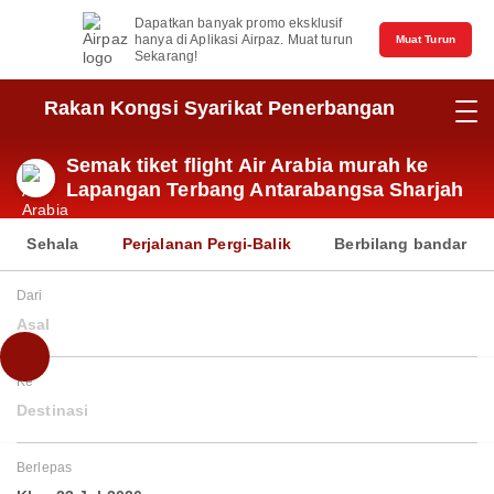
Dapatkan banyak promo eksklusif
hanya di Aplikasi Airpaz. Muat turun
Muat Turun
Sekarang!
Rakan Kongsi Syarikat Penerbangan
Semak tiket flight Air Arabia murah ke
Lapangan Terbang Antarabangsa Sharjah
Sehala
Perjalanan Pergi-Balik
Berbilang bandar
Dari
Asal
Ke
Destinasi
Berlepas