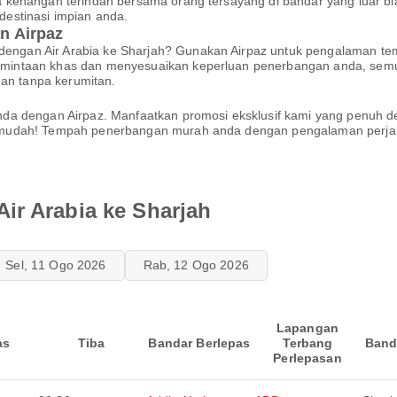
kenangan terindah bersama orang tersayang di bandar yang luar bia
estinasi impian anda.
n Airpaz
gan Air Arabia ke Sharjah? Gunakan Airpaz untuk pengalaman tem
intaan khas dan menyesuaikan keperluan penerbangan anda, semu
dan tanpa kerumitan.
da dengan Airpaz. Manfaatkan promosi eksklusif kami yang penuh 
udah! Tempah penerbangan murah anda dengan pengalaman perjalan
ir Arabia ke Sharjah
Sel, 11 Ogo 2026
Rab, 12 Ogo 2026
Lapangan
as
Tiba
Bandar Berlepas
Terbang
Band
Perlepasan