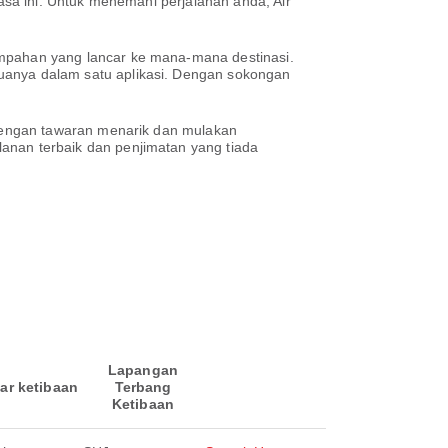
sa ini. Untuk menemani perjalanan anda, Air
pahan yang lancar ke mana-mana destinasi.
anya dalam satu aplikasi. Dengan sokongan
dengan tawaran menarik dan mulakan
an terbaik dan penjimatan yang tiada
Lapangan
ar ketibaan
Terbang
Ketibaan