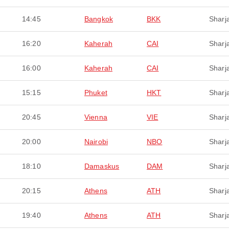
14:45
Bangkok
BKK
Sharj
16:20
Kaherah
CAI
Sharj
16:00
Kaherah
CAI
Sharj
15:15
Phuket
HKT
Sharj
20:45
Vienna
VIE
Sharj
20:00
Nairobi
NBO
Sharj
18:10
Damaskus
DAM
Sharj
20:15
Athens
ATH
Sharj
19:40
Athens
ATH
Sharj