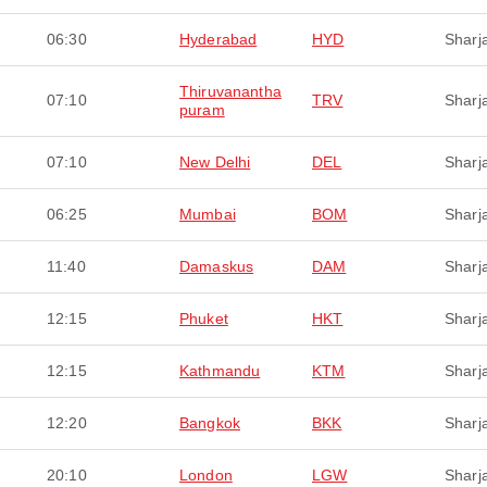
06:30
Hyderabad
HYD
Sharj
Thiruvanantha
07:10
TRV
Sharj
puram
07:10
New Delhi
DEL
Sharj
06:25
Mumbai
BOM
Sharj
11:40
Damaskus
DAM
Sharj
12:15
Phuket
HKT
Sharj
12:15
Kathmandu
KTM
Sharj
12:20
Bangkok
BKK
Sharj
20:10
London
LGW
Sharj