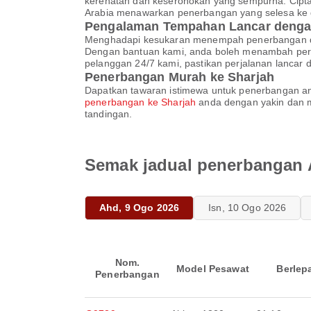
kerehatan dan keseronokan yang sempurna. Cipta 
Arabia menawarkan penerbangan yang selesa ke d
Pengalaman Tempahan Lancar denga
Menghadapi kesukaran menempah penerbangan den
Dengan bantuan kami, anda boleh menambah perm
pelanggan 24/7 kami, pastikan perjalanan lancar 
Penerbangan Murah ke Sharjah
Dapatkan tawaran istimewa untuk penerbangan an
penerbangan ke Sharjah
anda dengan yakin dan m
tandingan.
Semak jadual penerbangan A
Ahd, 9 Ogo 2026
Isn, 10 Ogo 2026
Nom.
Model Pesawat
Berlep
Penerbangan