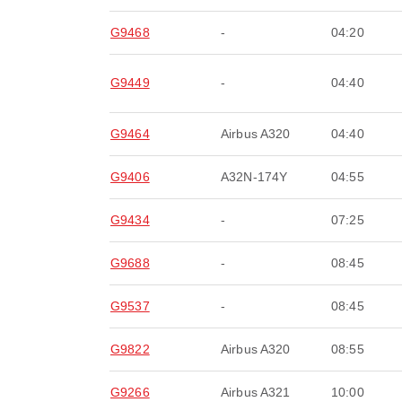
G9468
-
04:20
G9449
-
04:40
G9464
Airbus A320
04:40
G9406
A32N-174Y
04:55
G9434
-
07:25
G9688
-
08:45
G9537
-
08:45
G9822
Airbus A320
08:55
G9266
Airbus A321
10:00