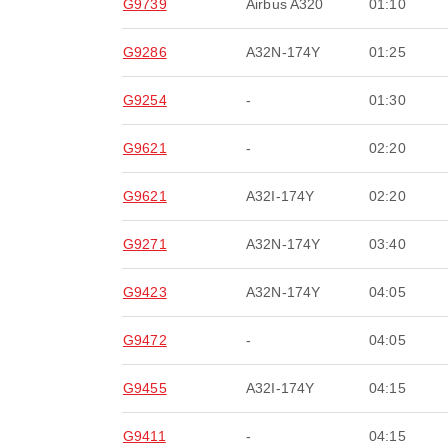
G9739
Airbus A320
01:10
G9286
A32N-174Y
01:25
G9254
-
01:30
G9621
-
02:20
G9621
A32I-174Y
02:20
G9271
A32N-174Y
03:40
G9423
A32N-174Y
04:05
G9472
-
04:05
G9455
A32I-174Y
04:15
G9411
-
04:15