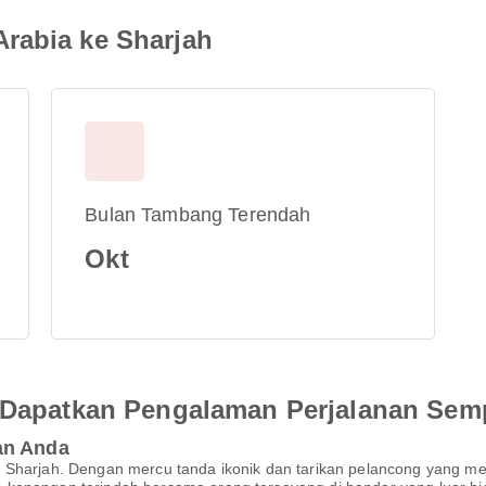
rabia ke Sharjah
Bulan Tambang Terendah
Okt
an Dapatkan Pengalaman Perjalanan Se
an Anda
 Sharjah. Dengan mercu tanda ikonik dan tarikan pelancong yang me