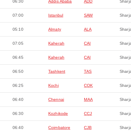
06:30
Addis Ababa
ADD
Sharj
07:00
Istanbul
SAW
Sharj
05:10
Almaty
ALA
Sharj
07:05
Kaherah
CAI
Sharj
06:45
Kaherah
CAI
Sharj
06:50
Tashkent
TAS
Sharj
06:25
Kochi
COK
Sharj
06:40
Chennai
MAA
Sharj
06:30
Kozhikode
CCJ
Sharj
06:40
Coimbatore
CJB
Sharj