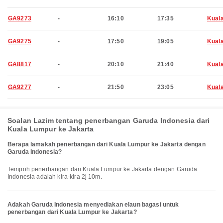
GA9273
-
16:10
17:35
Kual
GA9275
-
17:50
19:05
Kual
GA8817
-
20:10
21:40
Kual
GA9277
-
21:50
23:05
Kual
Soalan Lazim tentang penerbangan Garuda Indonesia dari
Kuala Lumpur ke Jakarta
Berapa lamakah penerbangan dari Kuala Lumpur ke Jakarta dengan
Garuda Indonesia?
Tempoh penerbangan dari Kuala Lumpur ke Jakarta dengan Garuda
Indonesia adalah kira-kira 2j 10m.
Adakah Garuda Indonesia menyediakan elaun bagasi untuk
penerbangan dari Kuala Lumpur ke Jakarta?