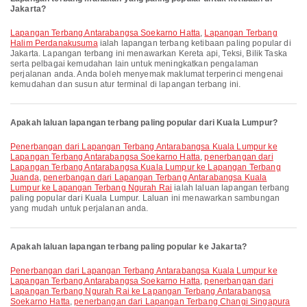
Jakarta?
Lapangan Terbang Antarabangsa Soekarno Hatta
,
Lapangan Terbang
Halim Perdanakusuma
ialah lapangan terbang ketibaan paling popular di
Jakarta. Lapangan terbang ini menawarkan Kereta api, Teksi, Bilik Taska
serta pelbagai kemudahan lain untuk meningkatkan pengalaman
perjalanan anda. Anda boleh menyemak maklumat terperinci mengenai
kemudahan dan susun atur terminal di lapangan terbang ini.
Apakah laluan lapangan terbang paling popular dari Kuala Lumpur?
penerbangan dari Lapangan Terbang Antarabangsa Kuala Lumpur ke
Lapangan Terbang Antarabangsa Soekarno Hatta
,
penerbangan dari
Lapangan Terbang Antarabangsa Kuala Lumpur ke Lapangan Terbang
Juanda
,
penerbangan dari Lapangan Terbang Antarabangsa Kuala
Lumpur ke Lapangan Terbang Ngurah Rai
ialah laluan lapangan terbang
paling popular dari Kuala Lumpur. Laluan ini menawarkan sambungan
yang mudah untuk perjalanan anda.
Apakah laluan lapangan terbang paling popular ke Jakarta?
penerbangan dari Lapangan Terbang Antarabangsa Kuala Lumpur ke
Lapangan Terbang Antarabangsa Soekarno Hatta
,
penerbangan dari
Lapangan Terbang Ngurah Rai ke Lapangan Terbang Antarabangsa
Soekarno Hatta
,
penerbangan dari Lapangan Terbang Changi Singapura