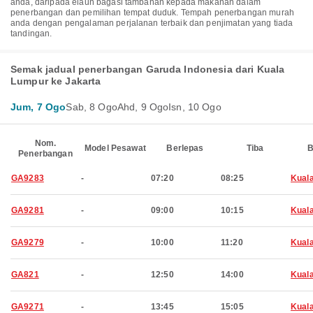
anda, daripada elaun bagasi tambahan kepada makanan dalam
penerbangan dan pemilihan tempat duduk. Tempah penerbangan murah
anda dengan pengalaman perjalanan terbaik dan penjimatan yang tiada
tandingan.
Semak jadual penerbangan Garuda Indonesia dari Kuala
Lumpur ke Jakarta
Jum, 7 Ogo
Sab, 8 Ogo
Ahd, 9 Ogo
Isn, 10 Ogo
Nom.
Model Pesawat
Berlepas
Tiba
B
Penerbangan
GA9283
-
07:20
08:25
Kual
GA9281
-
09:00
10:15
Kual
GA9279
-
10:00
11:20
Kual
GA821
-
12:50
14:00
Kual
GA9271
-
13:45
15:05
Kual