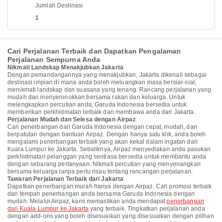
Jumlah Destinasi
1
Cari Perjalanan Terbaik dan Dapatkan Pengalaman
Perjalanan Sempurna Anda
Nikmati Landskap Menakjubkan Jakarta
Dengan pemandangannya yang menakjubkan, Jakarta dikenali sebagai
destinasi impian di mana anda boleh meluangkan masa bersiar-siar,
menikmati landskap dan suasana yang tenang. Rancang perjalanan yang
mudah dan menyeronokkan bersama rakan dan keluarga. Untuk
melengkapkan percutian anda, Garuda Indonesia bersedia untuk
memberikan perkhidmatan terbaik dan membawa anda dari Jakarta.
Perjalanan Mudah dan Selesa dengan Airpaz
Cari penerbangan dari Garuda Indonesia dengan cepat, mudah, dan
berpatutan dengan bantuan Airpaz. Dengan hanya satu klik, anda boleh
mengalami penerbangan terbaik yang akan kekal dalam ingatan dari
Kuala Lumpur ke Jakarta. Sebaliknya, Airpaz menyediakan anda pasukan
perkhidmatan pelanggan yang sentiasa bersedia untuk membantu anda
dengan sebarang pertanyaan. Nikmati percutian yang menyenangkan
bersama keluarga tanpa perlu risau tentang rancangan perjalanan.
Tawaran Perjalanan Terbaik dari Jakarta
Dapatkan penerbangan murah hanya dengan Airpaz. Cari promosi terbaik
dan tempah penerbangan anda bersama Garuda Indonesia dengan
mudah. Melalui Airpaz, kami memastikan anda mendapat
penerbangan
dari Kuala Lumpur ke Jakarta
yang terbaik. Tingkatkan perjalanan anda
dengan add-ons yang boleh disesuaikan yang disesuaikan dengan pilihan