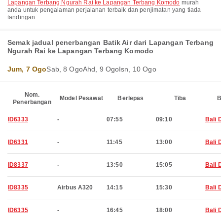
Lapangan Terbang Ngurah Rai ke Lapangan Terbang Komodo
murah
anda untuk pengalaman perjalanan terbaik dan penjimatan yang tiada
tandingan.
Semak jadual penerbangan Batik Air dari Lapangan Terbang
Ngurah Rai ke Lapangan Terbang Komodo
Jum, 7 Ogo
Sab, 8 Ogo
Ahd, 9 Ogo
Isn, 10 Ogo
Nom.
Model Pesawat
Berlepas
Tiba
B
Penerbangan
ID6333
-
07:55
09:10
Bali 
ID6331
-
11:45
13:00
Bali 
ID8337
-
13:50
15:05
Bali 
ID8335
Airbus A320
14:15
15:30
Bali 
ID6335
-
16:45
18:00
Bali 