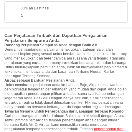
Jumlah Destinasi
1
Cari Perjalanan Terbaik dan Dapatkan Pengalaman
Perjalanan Sempurna Anda
Rancang Perjalanan Sempurna Anda dengan Batik Air
Dengan pemandangannya yang menakjubkan, Labuan Bajo ialah
destinasi impian yang sesuai untuk bersiar-siar santai, menikmati landskap
yang menakjubkan dan berendam dalam suasana yang tenang. Rancang
perjalanan yang mudah dan menyeronokkan bersama rakan dan keluarga.
Untuk melengkapkan percutian anda, Batik Air menyediakan perkhidmatan
terkemuka, membawa anda dari Lapangan Terbang Ngurah Rai ke
Lapangan Terbang Komodo.
Airpaz sebagai Bantuan Perjalanan Anda
Untuk membantu perjalanan anda ke Labuan Bajo, Airpaz menawarkan
perkhidmatan tempahan penerbangan yang mudah dan cepat. Anda boleh
mendapatkan penerbangan pilihan anda bersama syarikat penerbangan
kegemaran anda, Batik Air. Dengan hanya satu klik, alami penerbangan
terbaik dan paling tidak dapat dilupakan dari ke . Nikmati percutian yang
menyeronokkan bersama keluarga anda tanpa sebarang kebimbangan.
Tawaran Menarik untuk Penerbangan dari Lapangan Terbang Komodo
Cari penerbangan murah ke Labuan Bajo secara eksklusif dengan Airpaz.
Temui promosi terbaik dan tempah penerbangan anda dengan mudah
bersama Batik Air. Di Airpaz, kami memastikan anda mendapat
pengalaman tempahan penerbangan terbaik. Tempah
penerbangan dari