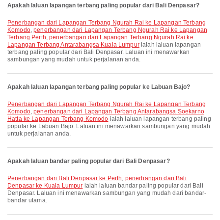
Apakah laluan lapangan terbang paling popular dari Bali Denpasar?
penerbangan dari Lapangan Terbang Ngurah Rai ke Lapangan Terbang
Komodo
,
penerbangan dari Lapangan Terbang Ngurah Rai ke Lapangan
Terbang Perth
,
penerbangan dari Lapangan Terbang Ngurah Rai ke
Lapangan Terbang Antarabangsa Kuala Lumpur
ialah laluan lapangan
terbang paling popular dari Bali Denpasar. Laluan ini menawarkan
sambungan yang mudah untuk perjalanan anda.
Apakah laluan lapangan terbang paling popular ke Labuan Bajo?
penerbangan dari Lapangan Terbang Ngurah Rai ke Lapangan Terbang
Komodo
,
penerbangan dari Lapangan Terbang Antarabangsa Soekarno
Hatta ke Lapangan Terbang Komodo
ialah laluan lapangan terbang paling
popular ke Labuan Bajo. Laluan ini menawarkan sambungan yang mudah
untuk perjalanan anda.
Apakah laluan bandar paling popular dari Bali Denpasar?
penerbangan dari Bali Denpasar ke Perth
,
penerbangan dari Bali
Denpasar ke Kuala Lumpur
ialah laluan bandar paling popular dari Bali
Denpasar. Laluan ini menawarkan sambungan yang mudah dari bandar-
bandar utama.