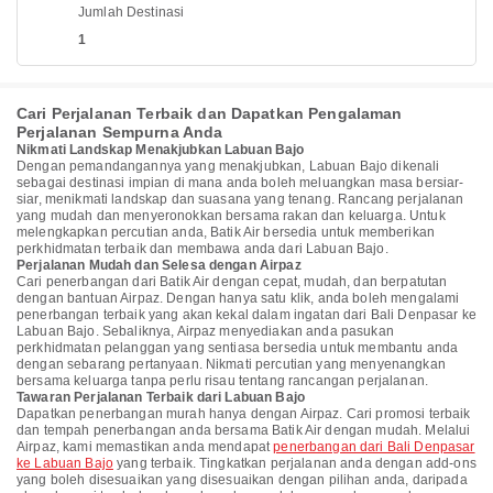
Jumlah Destinasi
1
Cari Perjalanan Terbaik dan Dapatkan Pengalaman
Perjalanan Sempurna Anda
Nikmati Landskap Menakjubkan Labuan Bajo
Dengan pemandangannya yang menakjubkan, Labuan Bajo dikenali
sebagai destinasi impian di mana anda boleh meluangkan masa bersiar-
siar, menikmati landskap dan suasana yang tenang. Rancang perjalanan
yang mudah dan menyeronokkan bersama rakan dan keluarga. Untuk
melengkapkan percutian anda, Batik Air bersedia untuk memberikan
perkhidmatan terbaik dan membawa anda dari Labuan Bajo.
Perjalanan Mudah dan Selesa dengan Airpaz
Cari penerbangan dari Batik Air dengan cepat, mudah, dan berpatutan
dengan bantuan Airpaz. Dengan hanya satu klik, anda boleh mengalami
penerbangan terbaik yang akan kekal dalam ingatan dari Bali Denpasar ke
Labuan Bajo. Sebaliknya, Airpaz menyediakan anda pasukan
perkhidmatan pelanggan yang sentiasa bersedia untuk membantu anda
dengan sebarang pertanyaan. Nikmati percutian yang menyenangkan
bersama keluarga tanpa perlu risau tentang rancangan perjalanan.
Tawaran Perjalanan Terbaik dari Labuan Bajo
Dapatkan penerbangan murah hanya dengan Airpaz. Cari promosi terbaik
dan tempah penerbangan anda bersama Batik Air dengan mudah. Melalui
Airpaz, kami memastikan anda mendapat
penerbangan dari Bali Denpasar
ke Labuan Bajo
yang terbaik. Tingkatkan perjalanan anda dengan add-ons
yang boleh disesuaikan yang disesuaikan dengan pilihan anda, daripada