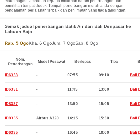
elaun bagasi tambahan kepada makanan dalam penerbangan dan
pemilihan tempat duduk. Tempah penerbangan murah anda dengan
pengalaman perjalanan terbaik dan penjimatan yang tiada tandingan.
Semak jadual penerbangan Batik Air dari Bali Denpasar ke
Labuan Bajo
Rab, 5 Ogo
Kha, 6 Ogo
Jum, 7 Ogo
Sab, 8 Ogo
Nom.
Model Pesawat
Berlepas
Tiba
B
Penerbangan
ID6333
-
07:55
09:10
Bali 
ID6331
-
11:45
13:00
Bali 
ID8337
-
13:50
15:05
Bali 
ID8335
Airbus A320
14:15
15:30
Bali 
ID6335
-
16:45
18:00
Bali 