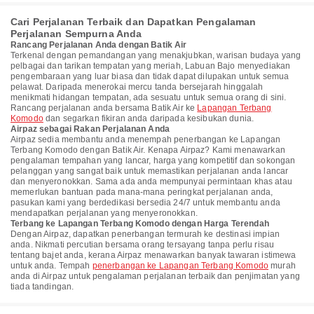
Cari Perjalanan Terbaik dan Dapatkan Pengalaman
Perjalanan Sempurna Anda
Rancang Perjalanan Anda dengan Batik Air
Terkenal dengan pemandangan yang menakjubkan, warisan budaya yang
pelbagai dan tarikan tempatan yang meriah, Labuan Bajo menyediakan
pengembaraan yang luar biasa dan tidak dapat dilupakan untuk semua
pelawat. Daripada menerokai mercu tanda bersejarah hinggalah
menikmati hidangan tempatan, ada sesuatu untuk semua orang di sini.
Rancang perjalanan anda bersama Batik Air ke
Lapangan Terbang
Komodo
dan segarkan fikiran anda daripada kesibukan dunia.
Airpaz sebagai Rakan Perjalanan Anda
Airpaz sedia membantu anda menempah penerbangan ke Lapangan
Terbang Komodo dengan Batik Air. Kenapa Airpaz? Kami menawarkan
pengalaman tempahan yang lancar, harga yang kompetitif dan sokongan
pelanggan yang sangat baik untuk memastikan perjalanan anda lancar
dan menyeronokkan. Sama ada anda mempunyai permintaan khas atau
memerlukan bantuan pada mana-mana peringkat perjalanan anda,
pasukan kami yang berdedikasi bersedia 24/7 untuk membantu anda
mendapatkan perjalanan yang menyeronokkan.
Terbang ke Lapangan Terbang Komodo dengan Harga Terendah
Dengan Airpaz, dapatkan penerbangan termurah ke destinasi impian
anda. Nikmati percutian bersama orang tersayang tanpa perlu risau
tentang bajet anda, kerana Airpaz menawarkan banyak tawaran istimewa
untuk anda. Tempah
penerbangan ke Lapangan Terbang Komodo
murah
anda di Airpaz untuk pengalaman perjalanan terbaik dan penjimatan yang
tiada tandingan.