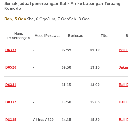
Semak jadual penerbangan Batik Air ke Lapangan Terbang
Komodo
Rab, 5 Ogo
Kha, 6 Ogo
Jum, 7 Ogo
Sab, 8 Ogo
Nom.
Model Pesawat
Berlepas
Tiba
B
Penerbangan
ID6333
-
07:55
09:10
Bali 
ID6526
-
09:50
13:15
Jaka
ID6331
-
11:45
13:00
Bali 
ID8337
-
13:50
15:05
Bali 
ID8335
Airbus A320
14:15
15:30
Bali 