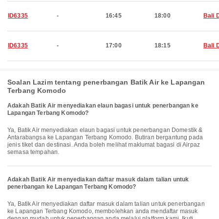
ID6335
-
16:45
18:00
Bali 
ID6335
-
17:00
18:15
Bali 
Soalan Lazim tentang penerbangan Batik Air ke Lapangan
Terbang Komodo
Adakah Batik Air menyediakan elaun bagasi untuk penerbangan ke
Lapangan Terbang Komodo?
Ya, Batik Air menyediakan elaun bagasi untuk penerbangan Domestik &
Antarabangsa ke Lapangan Terbang Komodo. Butiran bergantung pada
jenis tiket dan destinasi. Anda boleh melihat maklumat bagasi di Airpaz
semasa tempahan.
Adakah Batik Air menyediakan daftar masuk dalam talian untuk
penerbangan ke Lapangan Terbang Komodo?
Ya, Batik Air menyediakan daftar masuk dalam talian untuk penerbangan
ke Lapangan Terbang Komodo, membolehkan anda mendaftar masuk
dengan mudah untuk penerbangan anda melalui platform kami. Ikuti