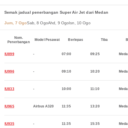
Semak jadual penerbangan Super Air Jet dari Medan
Jum, 7 Ogo
Sab, 8 Ogo
Ahd, 9 Ogo
Isn, 10 Ogo
Nom.
Model Pesawat
Berlepas
Tiba
B
Penerbangan
IU899
-
07:00
09:25
Meda
IU996
-
09:10
10:20
Meda
IU833
-
10:00
11:10
Meda
IU965
Airbus A320
11:35
13:20
Meda
IU935
-
11:35
15:35
Meda