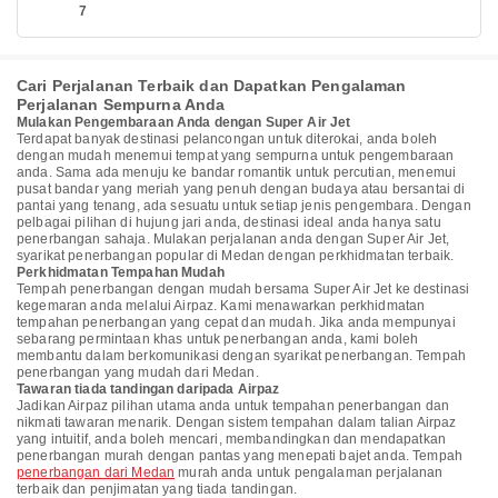
7
Cari Perjalanan Terbaik dan Dapatkan Pengalaman
Perjalanan Sempurna Anda
Mulakan Pengembaraan Anda dengan Super Air Jet
Terdapat banyak destinasi pelancongan untuk diterokai, anda boleh
dengan mudah menemui tempat yang sempurna untuk pengembaraan
anda. Sama ada menuju ke bandar romantik untuk percutian, menemui
pusat bandar yang meriah yang penuh dengan budaya atau bersantai di
pantai yang tenang, ada sesuatu untuk setiap jenis pengembara. Dengan
pelbagai pilihan di hujung jari anda, destinasi ideal anda hanya satu
penerbangan sahaja. Mulakan perjalanan anda dengan Super Air Jet,
syarikat penerbangan popular di Medan dengan perkhidmatan terbaik.
Perkhidmatan Tempahan Mudah
Tempah penerbangan dengan mudah bersama Super Air Jet ke destinasi
kegemaran anda melalui Airpaz. Kami menawarkan perkhidmatan
tempahan penerbangan yang cepat dan mudah. Jika anda mempunyai
sebarang permintaan khas untuk penerbangan anda, kami boleh
membantu dalam berkomunikasi dengan syarikat penerbangan. Tempah
penerbangan yang mudah dari Medan.
Tawaran tiada tandingan daripada Airpaz
Jadikan Airpaz pilihan utama anda untuk tempahan penerbangan dan
nikmati tawaran menarik. Dengan sistem tempahan dalam talian Airpaz
yang intuitif, anda boleh mencari, membandingkan dan mendapatkan
penerbangan murah dengan pantas yang menepati bajet anda. Tempah
penerbangan dari Medan
murah anda untuk pengalaman perjalanan
terbaik dan penjimatan yang tiada tandingan.