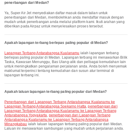
penerbangan dari Medan?
Ya, Super Air Jet menyediakan daftar masuk dalam talian untuk
penerbangan dari Medan, membolehkan anda mendaftar masuk dengan
mudah untuk penerbangan anda melalui platform kami. Ikuti arahan yang
diberikan pada Airpaz untuk menyelesaikan proses tersebut.
Apakah lapangan terbang berlepas paling popular di Medan?
Lapangan Terbang Antarabangsa Kualanamu
ialah lapangan terbang
berlepas paling popular di Medan. Lapangan terbang ini menawarkan Bilik
Taska, Kawasan Menunggu, Bas Ulang-alik dan pelbagai kemudahan lain
untuk meningkatkan pengalaman perjalanan anda. Anda boleh menyemak
maklumat terperinci tentang kemudahan dan susun atur terminal di
lapangan terbang ini.
Apakah laluan lapangan terbang paling popular dari Medan?
penerbangan dari Lapangan Terbang Antarabangsa Kualanamu ke
Lapangan Terbang Antarabangsa Soekarno Hatta
,
penerbangan dari
Lapangan Terbang Antarabangsa Kualanamu ke Lapangan Terbang
Antarabangsa Yogyakarta
,
penerbangan dari Lapangan Terbang
Antarabangsa Kualanamu ke Lapangan Terbang Antarabangsa
Minangkabau
ialah laluan lapangan terbang paling popular dari Medan.
Laluan ini menawarkan sambungan yang mudah untuk perjalanan anda.