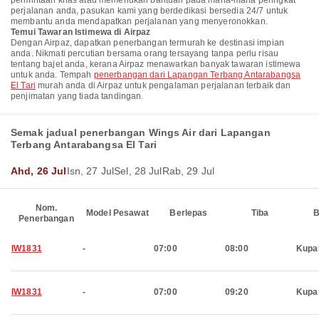
permintaan khas atau memerlukan bantuan pada mana-mana peringkat
perjalanan anda, pasukan kami yang berdedikasi bersedia 24/7 untuk
membantu anda mendapatkan perjalanan yang menyeronokkan.
Temui Tawaran Istimewa di Airpaz
Dengan Airpaz, dapatkan penerbangan termurah ke destinasi impian
anda. Nikmati percutian bersama orang tersayang tanpa perlu risau
tentang bajet anda, kerana Airpaz menawarkan banyak tawaran istimewa
untuk anda. Tempah
penerbangan dari Lapangan Terbang Antarabangsa
El Tari
murah anda di Airpaz untuk pengalaman perjalanan terbaik dan
penjimatan yang tiada tandingan.
Semak jadual penerbangan Wings Air dari Lapangan
Terbang Antarabangsa El Tari
Ahd, 26 Jul
Isn, 27 Jul
Sel, 28 Jul
Rab, 29 Jul
Nom.
Model Pesawat
Berlepas
Tiba
B
Penerbangan
IW1831
-
07:00
08:00
Kupa
IW1831
-
07:00
09:20
Kupa