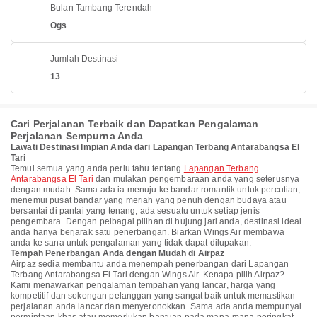
Bulan Tambang Terendah
Ogs
Jumlah Destinasi
13
Cari Perjalanan Terbaik dan Dapatkan Pengalaman
Perjalanan Sempurna Anda
Lawati Destinasi Impian Anda dari Lapangan Terbang Antarabangsa El
Tari
Temui semua yang anda perlu tahu tentang
Lapangan Terbang
Antarabangsa El Tari
dan mulakan pengembaraan anda yang seterusnya
dengan mudah. Sama ada ia menuju ke bandar romantik untuk percutian,
menemui pusat bandar yang meriah yang penuh dengan budaya atau
bersantai di pantai yang tenang, ada sesuatu untuk setiap jenis
pengembara. Dengan pelbagai pilihan di hujung jari anda, destinasi ideal
anda hanya berjarak satu penerbangan. Biarkan Wings Air membawa
anda ke sana untuk pengalaman yang tidak dapat dilupakan.
Tempah Penerbangan Anda dengan Mudah di Airpaz
Airpaz sedia membantu anda menempah penerbangan dari Lapangan
Terbang Antarabangsa El Tari dengan Wings Air. Kenapa pilih Airpaz?
Kami menawarkan pengalaman tempahan yang lancar, harga yang
kompetitif dan sokongan pelanggan yang sangat baik untuk memastikan
perjalanan anda lancar dan menyeronokkan. Sama ada anda mempunyai