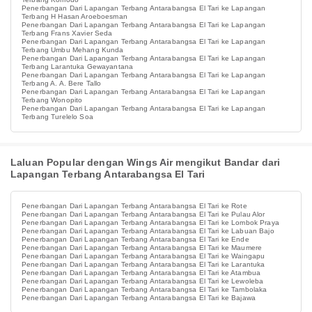
Penerbangan Dari Lapangan Terbang Antarabangsa El Tari ke Lapangan
Terbang H Hasan Aroeboesman
Penerbangan Dari Lapangan Terbang Antarabangsa El Tari ke Lapangan
Terbang Frans Xavier Seda
Penerbangan Dari Lapangan Terbang Antarabangsa El Tari ke Lapangan
Terbang Umbu Mehang Kunda
Penerbangan Dari Lapangan Terbang Antarabangsa El Tari ke Lapangan
Terbang Larantuka Gewayantana
Penerbangan Dari Lapangan Terbang Antarabangsa El Tari ke Lapangan
Terbang A. A. Bere Tallo
Penerbangan Dari Lapangan Terbang Antarabangsa El Tari ke Lapangan
Terbang Wonopito
Penerbangan Dari Lapangan Terbang Antarabangsa El Tari ke Lapangan
Terbang Turelelo Soa
Laluan Popular dengan Wings Air mengikut Bandar dari
Lapangan Terbang Antarabangsa El Tari
Penerbangan Dari Lapangan Terbang Antarabangsa El Tari ke Rote
Penerbangan Dari Lapangan Terbang Antarabangsa El Tari ke Pulau Alor
Penerbangan Dari Lapangan Terbang Antarabangsa El Tari ke Lombok Praya
Penerbangan Dari Lapangan Terbang Antarabangsa El Tari ke Labuan Bajo
Penerbangan Dari Lapangan Terbang Antarabangsa El Tari ke Ende
Penerbangan Dari Lapangan Terbang Antarabangsa El Tari ke Maumere
Penerbangan Dari Lapangan Terbang Antarabangsa El Tari ke Waingapu
Penerbangan Dari Lapangan Terbang Antarabangsa El Tari ke Larantuka
Penerbangan Dari Lapangan Terbang Antarabangsa El Tari ke Atambua
Penerbangan Dari Lapangan Terbang Antarabangsa El Tari ke Lewoleba
Penerbangan Dari Lapangan Terbang Antarabangsa El Tari ke Tambolaka
Penerbangan Dari Lapangan Terbang Antarabangsa El Tari ke Bajawa