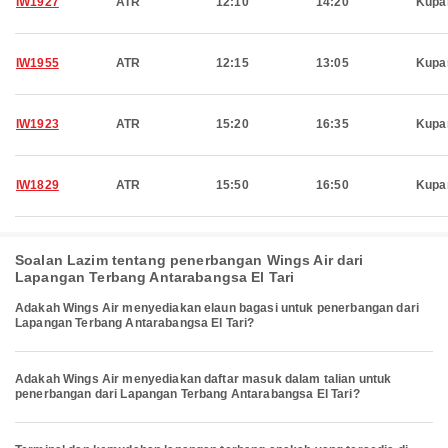
IW1927
ATR
12:10
14:20
Kupa
IW1955
ATR
12:15
13:05
Kupa
IW1923
ATR
15:20
16:35
Kupa
IW1829
ATR
15:50
16:50
Kupa
Soalan Lazim tentang penerbangan Wings Air dari
Lapangan Terbang Antarabangsa El Tari
Adakah Wings Air menyediakan elaun bagasi untuk penerbangan dari
Lapangan Terbang Antarabangsa El Tari?
Adakah Wings Air menyediakan daftar masuk dalam talian untuk
penerbangan dari Lapangan Terbang Antarabangsa El Tari?