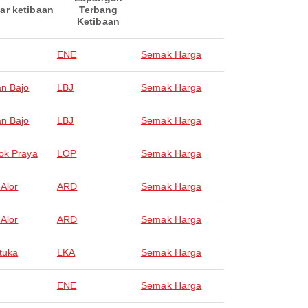
ar ketibaan
Terbang
Ketibaan
ENE
Semak Harga
n Bajo
LBJ
Semak Harga
n Bajo
LBJ
Semak Harga
ok Praya
LOP
Semak Harga
 Alor
ARD
Semak Harga
 Alor
ARD
Semak Harga
tuka
LKA
Semak Harga
ENE
Semak Harga