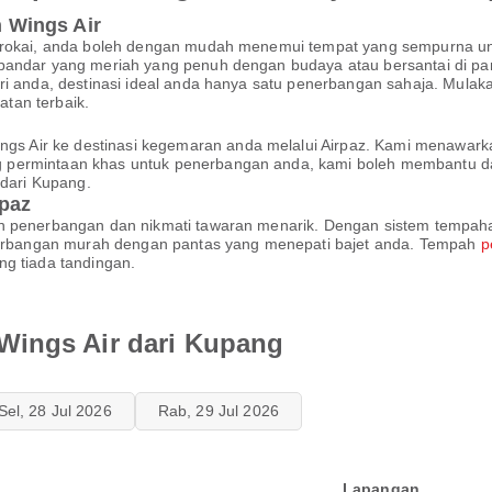
 Wings Air
iterokai, anda boleh dengan mudah menemui tempat yang sempurna 
bandar yang meriah yang penuh dengan budaya atau bersantai di pant
ri anda, destinasi ideal anda hanya satu penerbangan sahaja. Mulaka
tan terbaik.
s Air ke destinasi kegemaran anda melalui Airpaz. Kami menawar
 permintaan khas untuk penerbangan anda, kami boleh membantu da
dari Kupang.
rpaz
 penerbangan dan nikmati tawaran menarik. Dengan sistem tempahan d
rbangan murah dengan pantas yang menepati bajet anda. Tempah
p
ng tiada tandingan.
Wings Air dari Kupang
Sel, 28 Jul 2026
Rab, 29 Jul 2026
Lapangan