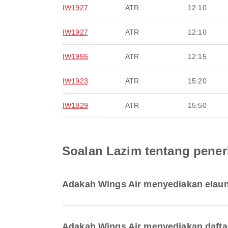
IW1927
ATR
12:10
IW1927
ATR
12:10
IW1955
ATR
12:15
IW1923
ATR
15:20
IW1829
ATR
15:50
Soalan Lazim tentang pene
Adakah Wings Air menyediakan elaun
Adakah Wings Air menyediakan dafta