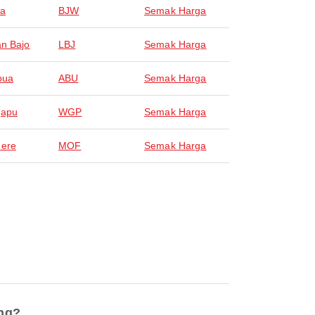
wa
BJW
Semak Harga
n Bajo
LBJ
Semak Harga
bua
ABU
Semak Harga
gapu
WGP
Semak Harga
ere
MOF
Semak Harga
ang?