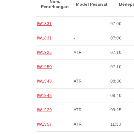
Nom.
Model Pesawat
Berlep
Penerbangan
IW1831
-
07:00
IW1831
-
07:00
IW1925
ATR
07:10
IW1950
-
07:10
IW1943
ATR
08:30
IW1943
-
08:40
IW1929
ATR
09:25
IW1957
ATR
11:30