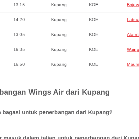
13:15
Kupang
KOE
Baja
14:20
Kupang
KOE
Labua
13:05
Kupang
KOE
Atam
16:35
Kupang
KOE
Wain
16:50
Kupang
KOE
Maum
rbangan Wings Air dari Kupang
 bagasi untuk penerbangan dari Kupang?
r masuk dalam talian untuk penerbangan dari Kup