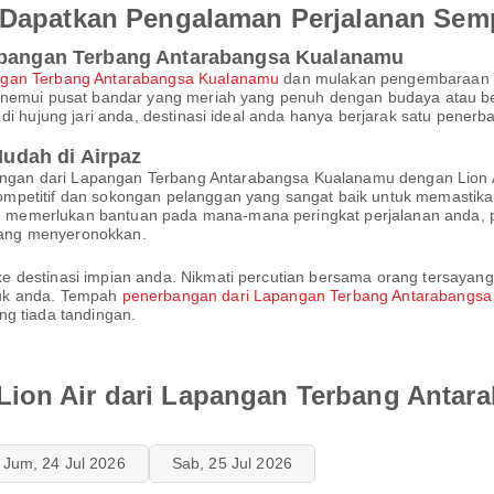
an Dapatkan Pengalaman Perjalanan Se
Lapangan Terbang Antarabangsa Kualanamu
gan Terbang Antarabangsa Kualanamu
dan mulakan pengembaraan 
enemui pusat bandar yang meriah yang penuh dengan budaya atau ber
 di hujung jari anda, destinasi ideal anda hanya berjarak satu pene
udah di Airpaz
an dari Lapangan Terbang Antarabangsa Kualanamu dengan Lion Ai
mpetitif dan sokongan pelanggan yang sangat baik untuk memastika
memerlukan bantuan pada mana-mana peringkat perjalanan anda, pa
ang menyeronokkan.
destinasi impian anda. Nikmati percutian bersama orang tersayang 
tuk anda. Tempah
penerbangan dari Lapangan Terbang Antarabangs
ng tiada tandingan.
Lion Air dari Lapangan Terbang Anta
Jum, 24 Jul 2026
Sab, 25 Jul 2026