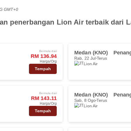
PTG GMT+0
n penerbangan Lion Air terbaik dari 
Bermula dari
Medan (KNO)
Penang
RM 136.94
Rab, 22 Jul
Terus
Harga/Org
Lion Air
Tempah
Bermula dari
Medan (KNO)
Penang
RM 143.11
Sab, 8 Ogo
Terus
Harga/Org
Lion Air
Tempah