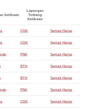
Lapangan
ar ketibaan
Terbang
Ketibaan
ta
CGK
Semak Harga
ta
CGK
Semak Harga
anak
PNK
Semak Harga
m
BTH
Semak Harga
m
BTH
Semak Harga
anak
PNK
Semak Harga
ta
CGK
Semak Harga