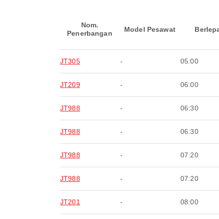
Nom.
Model Pesawat
Berlep
Penerbangan
JT305
-
05:00
JT209
-
06:00
JT988
-
06:30
JT988
-
06:30
JT988
-
07:20
JT988
-
07:20
JT201
-
08:00