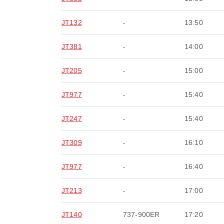
JT132
-
13:50
JT381
-
14:00
JT205
-
15:00
JT977
-
15:40
JT247
-
15:40
JT309
-
16:10
JT977
-
16:40
JT213
-
17:00
JT140
737-900ER
17:20