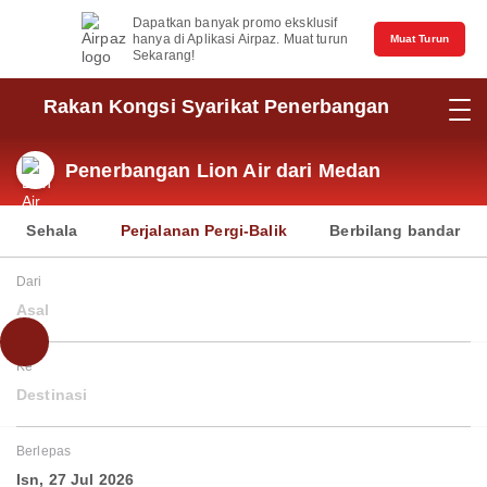
Dapatkan banyak promo eksklusif
hanya di Aplikasi Airpaz. Muat turun
Muat Turun
Sekarang!
Rakan Kongsi Syarikat Penerbangan
Penerbangan Lion Air dari Medan
Sehala
Perjalanan Pergi-Balik
Berbilang bandar
Dari
Asal
Ke
Destinasi
Berlepas
Isn, 27 Jul 2026