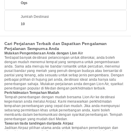
Ogs
Jumlah Destinasi
10
Cari Perjalanan Terbaik dan Dapatkan Pengalaman
Perjalanan Sempurna Anda
Mulakan Pengembaraan Anda dengan Lion Air
Terdapat banyak destinasi pelancongan untuk diterokai, anda boleh
dengan mudah menemui tempat yang sempurna untuk pengembaraan
anda. Sama ada menuju ke bandar romantik untuk percutian, menemui
pusat bandar yang meriah yang penuh dengan budaya atau bersantai di
pantai yang tenang, ada sesuatu untuk setiap jenis pengembara. Dengan
pelbagai pilihan di hujung jari anda, destinasi ideal anda hanya satu
penerbangan sahaja. Mulakan perjalanan anda dengan Lion Air, syarikat
penerbangan popular di Medan dengan perkhidmatan terbaik.
Perkhidmatan Tempahan Mudah
Tempah penerbangan dengan mudah bersama Lion Air ke destinasi
kegemaran anda melalui Airpaz. Kami menawarkan perkhidmatan
tempahan penerbangan yang cepat dan mudah. Jika anda mempunyai
sebarang permintaan khas untuk penerbangan anda, kami boleh
membantu dalam berkomunikasi dengan syarikat penerbangan. Tempah
penerbangan yang mudah dari Medan.
Tawaran tiada tandingan daripada Airpaz
Jadikan Airpaz pilihan utama anda untuk tempahan penerbangan dan