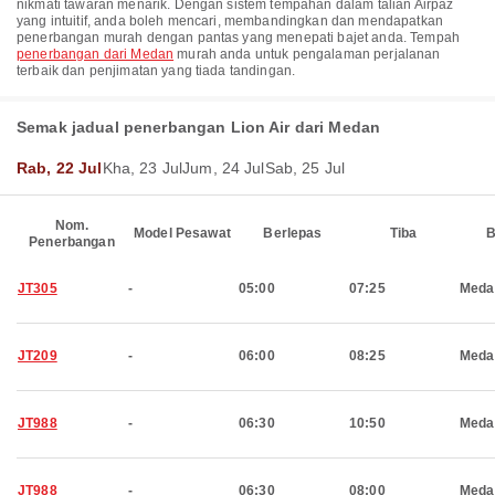
nikmati tawaran menarik. Dengan sistem tempahan dalam talian Airpaz
yang intuitif, anda boleh mencari, membandingkan dan mendapatkan
penerbangan murah dengan pantas yang menepati bajet anda. Tempah
penerbangan dari Medan
murah anda untuk pengalaman perjalanan
terbaik dan penjimatan yang tiada tandingan.
Semak jadual penerbangan Lion Air dari Medan
Rab, 22 Jul
Kha, 23 Jul
Jum, 24 Jul
Sab, 25 Jul
Nom.
Model Pesawat
Berlepas
Tiba
B
Penerbangan
JT305
-
05:00
07:25
Meda
JT209
-
06:00
08:25
Meda
JT988
-
06:30
10:50
Meda
JT988
-
06:30
08:00
Meda