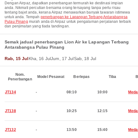
Dengan Airpaz, dapatkan penerbangan termurah ke destinasi impian
anda. Nikmati percutian bersama orang tersayang tanpa perlu risau
tentang bajet anda, kerana Airpaz menawarkan banyak tawaran istimewa
untuk anda. Tempah
penerbangan ke Lapangan Terbang Antarabangsa
Pulau Pinang
murah anda di Airpaz untuk pengalaman perjalanan terbaik
dan penjimatan yang tiada tandingan.
Semak jadual penerbangan Lion Air ke Lapangan Terbang
Antarabangsa Pulau Pinang
Rab, 15 Jul
Kha, 16 Jul
Jum, 17 Jul
Sab, 18 Jul
Nom.
Model Pesawat
Berlepas
Tiba
B
Penerbangan
JT134
-
08:10
10:00
Meda
JT138
-
10:25
12:15
Meda
JT132
-
13:50
15:40
Meda