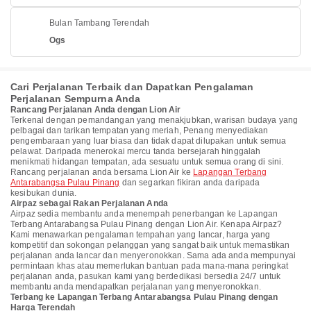
Bulan Tambang Terendah
Ogs
Cari Perjalanan Terbaik dan Dapatkan Pengalaman
Perjalanan Sempurna Anda
Rancang Perjalanan Anda dengan Lion Air
Terkenal dengan pemandangan yang menakjubkan, warisan budaya yang
pelbagai dan tarikan tempatan yang meriah, Penang menyediakan
pengembaraan yang luar biasa dan tidak dapat dilupakan untuk semua
pelawat. Daripada menerokai mercu tanda bersejarah hinggalah
menikmati hidangan tempatan, ada sesuatu untuk semua orang di sini.
Rancang perjalanan anda bersama Lion Air ke
Lapangan Terbang
Antarabangsa Pulau Pinang
dan segarkan fikiran anda daripada
kesibukan dunia.
Airpaz sebagai Rakan Perjalanan Anda
Airpaz sedia membantu anda menempah penerbangan ke Lapangan
Terbang Antarabangsa Pulau Pinang dengan Lion Air. Kenapa Airpaz?
Kami menawarkan pengalaman tempahan yang lancar, harga yang
kompetitif dan sokongan pelanggan yang sangat baik untuk memastikan
perjalanan anda lancar dan menyeronokkan. Sama ada anda mempunyai
permintaan khas atau memerlukan bantuan pada mana-mana peringkat
perjalanan anda, pasukan kami yang berdedikasi bersedia 24/7 untuk
membantu anda mendapatkan perjalanan yang menyeronokkan.
Terbang ke Lapangan Terbang Antarabangsa Pulau Pinang dengan
Harga Terendah