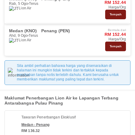
RM 152.44
Rab, 5 Ogo
Terus
Harga/Org
Lion Air
Tempah
Medan (KNO)
Penang (PEN)
Bermula dari
RM 152.44
Ahd, 9 Ogo
Terus
Harga/Org
Lion Air
Tempah
Sila ambil perhatian bahawa harga yang disenaraikan di
halaman ini mungkin tidak terkini dan tertakluk kepada
perubahan tanpa notis terlebih dahulu. Kami berusaha untuk
memberikan maklumat yang paling tepat dan terkini.
Maklumat Penerbangan Lion Air ke Lapangan Terbang
Antarabangsa Pulau Pinang
Tawaran Penerbangan Eksklusif
Medan - Penang
RM 136.32