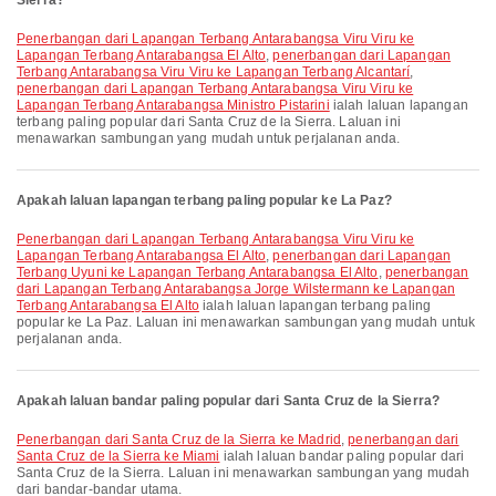
Sierra?
penerbangan dari Lapangan Terbang Antarabangsa Viru Viru ke
Lapangan Terbang Antarabangsa El Alto
,
penerbangan dari Lapangan
Terbang Antarabangsa Viru Viru ke Lapangan Terbang Alcantarí
,
penerbangan dari Lapangan Terbang Antarabangsa Viru Viru ke
Lapangan Terbang Antarabangsa Ministro Pistarini
ialah laluan lapangan
terbang paling popular dari Santa Cruz de la Sierra. Laluan ini
menawarkan sambungan yang mudah untuk perjalanan anda.
Apakah laluan lapangan terbang paling popular ke La Paz?
penerbangan dari Lapangan Terbang Antarabangsa Viru Viru ke
Lapangan Terbang Antarabangsa El Alto
,
penerbangan dari Lapangan
Terbang Uyuni ke Lapangan Terbang Antarabangsa El Alto
,
penerbangan
dari Lapangan Terbang Antarabangsa Jorge Wilstermann ke Lapangan
Terbang Antarabangsa El Alto
ialah laluan lapangan terbang paling
popular ke La Paz. Laluan ini menawarkan sambungan yang mudah untuk
perjalanan anda.
Apakah laluan bandar paling popular dari Santa Cruz de la Sierra?
penerbangan dari Santa Cruz de la Sierra ke Madrid
,
penerbangan dari
Santa Cruz de la Sierra ke Miami
ialah laluan bandar paling popular dari
Santa Cruz de la Sierra. Laluan ini menawarkan sambungan yang mudah
dari bandar-bandar utama.