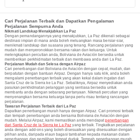
1
Cari Perjalanan Terbaik dan Dapatkan Pengalaman
Perjalanan Sempurna Anda
Nikmati Landskap Menakjubkan La Paz
Dengan pemandangannya yang menakjubkan, La Paz dikenali sebagai
destinasi impian di mana anda boleh meluangkan masa bersiar-siar,
menikmati landskap dan suasana yang tenang. Rancang perjalanan yang
mudah dan menyeronokkan bersama rakan dan keluarga. Untuk
melengkapkan percutian anda, Boliviana de Aviación bersedia untuk
memberikan perkhidmatan terbaik dan membawa anda dari La Paz.
Perjalanan Mudah dan Selesa dengan Airpaz
Cari penerbangan dari Boliviana de Aviación dengan cepat, mudah, dan
berpatutan dengan bantuan Airpaz. Dengan hanya satu klik, anda boleh
mengalami penerbangan terbaik yang akan kekal dalam ingatan dari
Santa Cruz de la Sierra ke La Paz. Sebaliknya, Airpaz menyediakan anda
pasukan perkhidmatan pelanggan yang sentiasa bersedia untuk
membantu anda dengan sebarang pertanyaan. Nikmati percutian yang
menyenangkan bersama keluarga tanpa perlu risau tentang rancangan
perjalanan.
Tawaran Perjalanan Terbaik dari La Paz
Dapatkan penerbangan murah hanya dengan Airpaz. Cari promosi terbaik
dan tempah penerbangan anda bersama Boliviana de Aviación dengan
mudah. Melalui Airpaz, kami memastikan anda mendapat
penerbangan
dari Santa Cruz de la Sierra ke La Paz
yang terbaik. Tingkatkan perjalanan
anda dengan add-ons yang boleh disesuaikan yang disesuaikan dengan
pilihan anda, daripada elaun bagasi tambahan kepada makanan dalam
penerbangan dan pemilihan tempat duduk. Tempah penerbangan murah