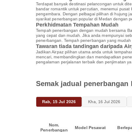
Terdapat banyak destinasi pelancongan untuk d
bandar romantik untuk percutian, menemui pusat 
pengembara. Dengan pelbagai pilihan di hujung ja
syarikat penerbangan popular di Medan dengan pe
Perkhidmatan Tempahan Mudah
Tempah penerbangan dengan mudah bersama Batik
yang cepat dan mudah. Jika anda mempunyai seb
penerbangan. Tempah penerbangan yang mudah 
Tawaran tiada tandingan daripada Ai
Jadikan Airpaz pilihan utama anda untuk tempahan
mencari, membandingkan dan mendapatkan pene
pengalaman perjalanan terbaik dan penjimatan ya
Semak jadual penerbangan B
Rab, 15 Jul 2026
Kha, 16 Jul 2026
Nom.
Model Pesawat
Berlep
Penerbangan