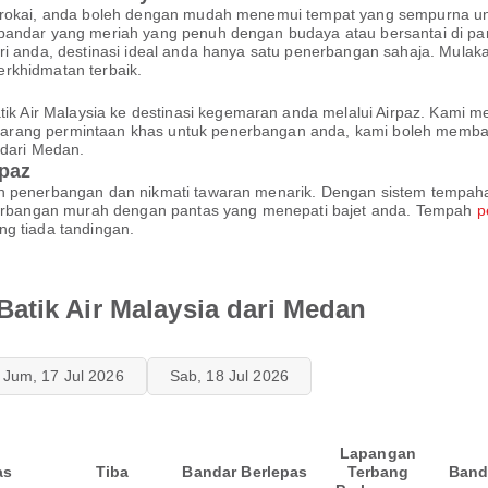
iterokai, anda boleh dengan mudah menemui tempat yang sempurna 
bandar yang meriah yang penuh dengan budaya atau bersantai di pant
ri anda, destinasi ideal anda hanya satu penerbangan sahaja. Mulaka
rkhidmatan terbaik.
 Air Malaysia ke destinasi kegemaran anda melalui Airpaz. Kami
arang permintaan khas untuk penerbangan anda, kami boleh memban
dari Medan.
rpaz
 penerbangan dan nikmati tawaran menarik. Dengan sistem tempahan d
rbangan murah dengan pantas yang menepati bajet anda. Tempah
p
ng tiada tandingan.
atik Air Malaysia dari Medan
Jum, 17 Jul 2026
Sab, 18 Jul 2026
Lapangan
as
Tiba
Bandar Berlepas
Terbang
Band