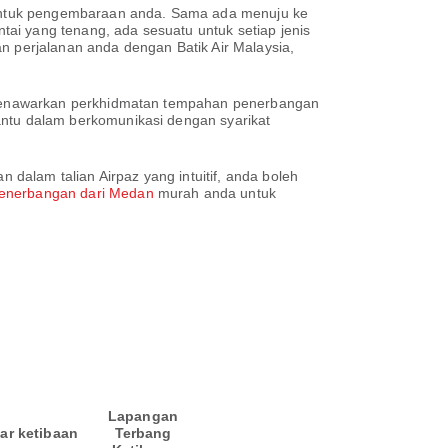
untuk pengembaraan anda. Sama ada menuju ke
ai yang tenang, ada sesuatu untuk setiap jenis
n perjalanan anda dengan Batik Air Malaysia,
 menawarkan perkhidmatan tempahan penerbangan
tu dalam berkomunikasi dengan syarikat
alam talian Airpaz yang intuitif, anda boleh
enerbangan dari Medan
murah anda untuk
Lapangan
ar ketibaan
Terbang