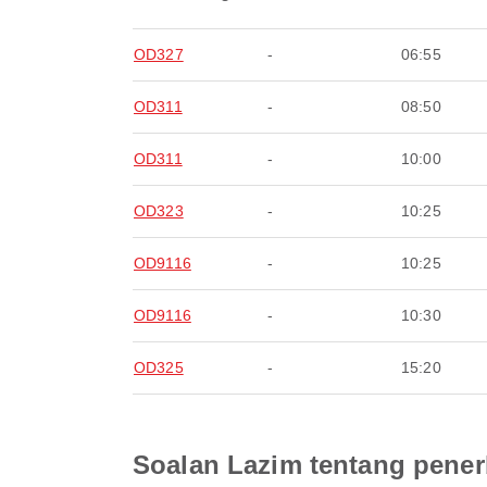
OD327
-
06:55
OD311
-
08:50
OD311
-
10:00
OD323
-
10:25
OD9116
-
10:25
OD9116
-
10:30
OD325
-
15:20
Soalan Lazim tentang pener