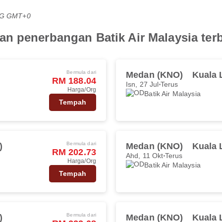
PTG GMT+0
n penerbangan Batik Air Malaysia ter
Bermula dari
Medan (KNO)
Kuala 
RM 188.04
Isn, 27 Jul
Terus
Harga/Org
Batik Air Malaysia
Tempah
Bermula dari
)
Medan (KNO)
Kuala 
RM 202.73
Ahd, 11 Okt
Terus
Harga/Org
Batik Air Malaysia
Tempah
Bermula dari
)
Medan (KNO)
Kuala 