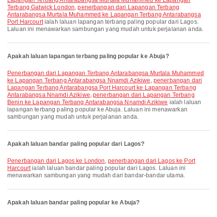
Lapangan Terbang Antarabangsa Murtala Muhammed ke Lapangan
Terbang Gatwick London
,
penerbangan dari Lapangan Terbang
Antarabangsa Murtala Muhammed ke Lapangan Terbang Antarabangsa
Port Harcourt
ialah laluan lapangan terbang paling popular dari Lagos.
Laluan ini menawarkan sambungan yang mudah untuk perjalanan anda.
Apakah laluan lapangan terbang paling popular ke Abuja?
penerbangan dari Lapangan Terbang Antarabangsa Murtala Muhammed
ke Lapangan Terbang Antarabangsa Nnamdi Azikiwe
,
penerbangan dari
Lapangan Terbang Antarabangsa Port Harcourt ke Lapangan Terbang
Antarabangsa Nnamdi Azikiwe
,
penerbangan dari Lapangan Terbang
Benin ke Lapangan Terbang Antarabangsa Nnamdi Azikiwe
ialah laluan
lapangan terbang paling popular ke Abuja. Laluan ini menawarkan
sambungan yang mudah untuk perjalanan anda.
Apakah laluan bandar paling popular dari Lagos?
penerbangan dari Lagos ke London
,
penerbangan dari Lagos ke Port
Harcourt
ialah laluan bandar paling popular dari Lagos. Laluan ini
menawarkan sambungan yang mudah dari bandar-bandar utama.
Apakah laluan bandar paling popular ke Abuja?