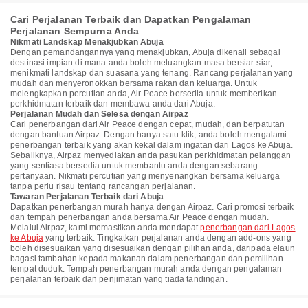
Cari Perjalanan Terbaik dan Dapatkan Pengalaman
Perjalanan Sempurna Anda
Nikmati Landskap Menakjubkan Abuja
Dengan pemandangannya yang menakjubkan, Abuja dikenali sebagai
destinasi impian di mana anda boleh meluangkan masa bersiar-siar,
menikmati landskap dan suasana yang tenang. Rancang perjalanan yang
mudah dan menyeronokkan bersama rakan dan keluarga. Untuk
melengkapkan percutian anda, Air Peace bersedia untuk memberikan
perkhidmatan terbaik dan membawa anda dari Abuja.
Perjalanan Mudah dan Selesa dengan Airpaz
Cari penerbangan dari Air Peace dengan cepat, mudah, dan berpatutan
dengan bantuan Airpaz. Dengan hanya satu klik, anda boleh mengalami
penerbangan terbaik yang akan kekal dalam ingatan dari Lagos ke Abuja.
Sebaliknya, Airpaz menyediakan anda pasukan perkhidmatan pelanggan
yang sentiasa bersedia untuk membantu anda dengan sebarang
pertanyaan. Nikmati percutian yang menyenangkan bersama keluarga
tanpa perlu risau tentang rancangan perjalanan.
Tawaran Perjalanan Terbaik dari Abuja
Dapatkan penerbangan murah hanya dengan Airpaz. Cari promosi terbaik
dan tempah penerbangan anda bersama Air Peace dengan mudah.
Melalui Airpaz, kami memastikan anda mendapat
penerbangan dari Lagos
ke Abuja
yang terbaik. Tingkatkan perjalanan anda dengan add-ons yang
boleh disesuaikan yang disesuaikan dengan pilihan anda, daripada elaun
bagasi tambahan kepada makanan dalam penerbangan dan pemilihan
tempat duduk. Tempah penerbangan murah anda dengan pengalaman
perjalanan terbaik dan penjimatan yang tiada tandingan.