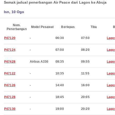
Semak jadual penerbangan Air Peace dari Lagos ke Abuja
Isn, 10 Ogo
Nom.
Model Pesawat
Berlepas
Tiba
B
Penerbangan
P47120
-
06:30
07:50
Lago
P47124
-
07:00
08:20
Lago
P47428
Airbus A330
08:35
09:55
Lago
P47122
-
10:35
11:55
Lago
P47126
-
14:40
16:00
Lago
P47128
-
18:45
20:05
Lago
P47130
-
19:00
20:20
Lago