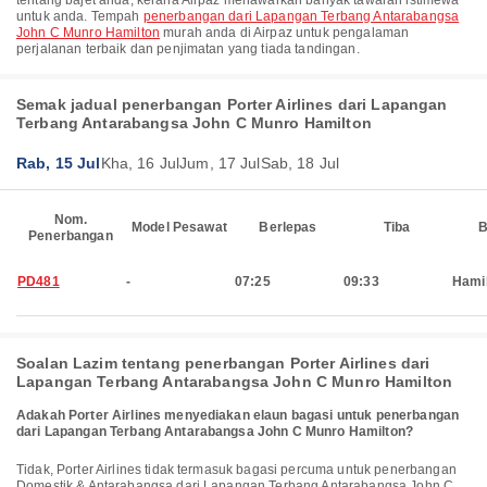
tentang bajet anda, kerana Airpaz menawarkan banyak tawaran istimewa
untuk anda. Tempah
penerbangan dari Lapangan Terbang Antarabangsa
John C Munro Hamilton
murah anda di Airpaz untuk pengalaman
perjalanan terbaik dan penjimatan yang tiada tandingan.
Semak jadual penerbangan Porter Airlines dari Lapangan
Terbang Antarabangsa John C Munro Hamilton
Rab, 15 Jul
Kha, 16 Jul
Jum, 17 Jul
Sab, 18 Jul
Nom.
Model Pesawat
Berlepas
Tiba
B
Penerbangan
PD481
-
07:25
09:33
Hami
Soalan Lazim tentang penerbangan Porter Airlines dari
Lapangan Terbang Antarabangsa John C Munro Hamilton
Adakah Porter Airlines menyediakan elaun bagasi untuk penerbangan
dari Lapangan Terbang Antarabangsa John C Munro Hamilton?
Tidak, Porter Airlines tidak termasuk bagasi percuma untuk penerbangan
Domestik & Antarabangsa dari Lapangan Terbang Antarabangsa John C