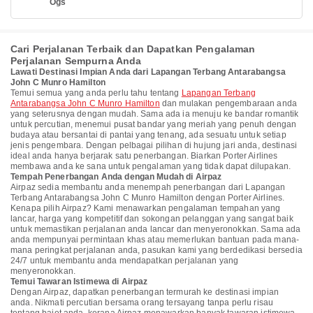
Ogs
Cari Perjalanan Terbaik dan Dapatkan Pengalaman
Perjalanan Sempurna Anda
Lawati Destinasi Impian Anda dari Lapangan Terbang Antarabangsa
John C Munro Hamilton
Temui semua yang anda perlu tahu tentang
Lapangan Terbang
Antarabangsa John C Munro Hamilton
dan mulakan pengembaraan anda
yang seterusnya dengan mudah. Sama ada ia menuju ke bandar romantik
untuk percutian, menemui pusat bandar yang meriah yang penuh dengan
budaya atau bersantai di pantai yang tenang, ada sesuatu untuk setiap
jenis pengembara. Dengan pelbagai pilihan di hujung jari anda, destinasi
ideal anda hanya berjarak satu penerbangan. Biarkan Porter Airlines
membawa anda ke sana untuk pengalaman yang tidak dapat dilupakan.
Tempah Penerbangan Anda dengan Mudah di Airpaz
Airpaz sedia membantu anda menempah penerbangan dari Lapangan
Terbang Antarabangsa John C Munro Hamilton dengan Porter Airlines.
Kenapa pilih Airpaz? Kami menawarkan pengalaman tempahan yang
lancar, harga yang kompetitif dan sokongan pelanggan yang sangat baik
untuk memastikan perjalanan anda lancar dan menyeronokkan. Sama ada
anda mempunyai permintaan khas atau memerlukan bantuan pada mana-
mana peringkat perjalanan anda, pasukan kami yang berdedikasi bersedia
24/7 untuk membantu anda mendapatkan perjalanan yang
menyeronokkan.
Temui Tawaran Istimewa di Airpaz
Dengan Airpaz, dapatkan penerbangan termurah ke destinasi impian
anda. Nikmati percutian bersama orang tersayang tanpa perlu risau