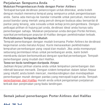
Perjalanan Sempurna Anda
Mulakan Pengembaraan Anda dengan Porter Airlines
Terdapat banyak destinasi pelancongan untuk diterokai, anda boleh
dengan mudah menemui tempat yang sempurna untuk pengembaraan
anda. Sama ada menuju ke bandar romantik untuk percutian, menemui
pusat bandar yang meriah yang penuh dengan budaya atau bersantai di
pantai yang tenang, ada sesuatu untuk setiap jenis pengembara. Dengan
pelbagai pilihan di hujung jari anda, destinasi ideal anda hanya satu
penerbangan sahaja. Mulakan perjalanan anda dengan Porter Airlines,
syarikat penerbangan popular di Halifax dengan perkhidmatan terbaik.
Perkhidmatan Tempahan Mudah
Tempah penerbangan dengan mudah bersama Porter Airlines ke destinasi
kegemaran anda melalui Airpaz. Kami menawarkan perkhidmatan
tempahan penerbangan yang cepat dan mudah. Jika anda mempunyai
sebarang permintaan khas untuk penerbangan anda, kami boleh
membantu dalam berkomunikasi dengan syarikat penerbangan. Tempah
penerbangan yang mudah dari Halifax.
Tawaran tiada tandingan daripada Airpaz
Jadikan Airpaz pilihan utama anda untuk tempahan penerbangan dan
nikmati tawaran menarik. Dengan sistem tempahan dalam talian Airpaz
yang intuitif, anda boleh mencari, membandingkan dan mendapatkan
penerbangan murah dengan pantas yang menepati bajet anda. Tempah
penerbangan dari Halifax
murah anda untuk pengalaman perjalanan
terbaik dan penjimatan yang tiada tandingan.
Semak jadual penerbangan Porter Airlines dari Halifax
Ahd, 26 Jul