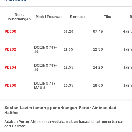
Nom.
Model Pesawat
Berlepas
Tiba
B
Penerbangan
PD200
-
06:20
07:45
Halif
BOEING 787-
PD202
11:05
12:30
Halif
10
BOEING 787-
PD204
12:55
14:20
Halif
10
BOEING 737
PD206
16:35
18:00
Halif
MAX 8
Soalan Lazim tentang penerbangan Porter Airlines dari
Halifax
Adakah Porter Airlines menyediakan elaun bagasi untuk penerbangan
dari Halifax?