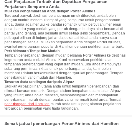
Cari Perjalanan Terbaik dan Dapatkan Pengalaman
Perjalanan Sempurna Anda
Mulakan Pengembaraan Anda dengan Porter Airlines
Terdapat banyak destinasi pelancongan untuk diterokai, anda boleh
dengan mudah menemui tempat yang sempurna untuk pengembaraan
anda. Sama ada menuju ke bandar romantik untuk percutian, menemui
pusat bandar yang meriah yang penuh dengan budaya atau bersantai di
pantai yang tenang, ada sesuatu untuk setiap jenis pengembara. Dengan
pelbagai pilihan di hujung jari anda, destinasi ideal anda hanya satu
penerbangan sahaja. Mulakan perjalanan anda dengan Porter Airlines,
syarikat penerbangan popular di Hamilton dengan perkhidmatan terbaik.
Perkhidmatan Tempahan Mudah
Tempah penerbangan dengan mudah bersama Porter Airlines ke destinasi
kegemaran anda melalui Airpaz. Kami menawarkan perkhidmatan
tempahan penerbangan yang cepat dan mudah. Jika anda mempunyai
sebarang permintaan khas untuk penerbangan anda, kami boleh
membantu dalam berkomunikasi dengan syarikat penerbangan. Tempah
penerbangan yang mudah dari Hamilton.
Tawaran tiada tandingan daripada Airpaz
Jadikan Airpaz pilihan utama anda untuk tempahan penerbangan dan
nikmati tawaran menarik. Dengan sistem tempahan dalam talian Airpaz
yang intuitif, anda boleh mencari, membandingkan dan mendapatkan
penerbangan murah dengan pantas yang menepati bajet anda. Tempah
penerbangan dari Hamilton
murah anda untuk pengalaman perjalanan
terbaik dan penjimatan yang tiada tandingan.
Semak jadual penerbangan Porter Airlines dari Hamilton