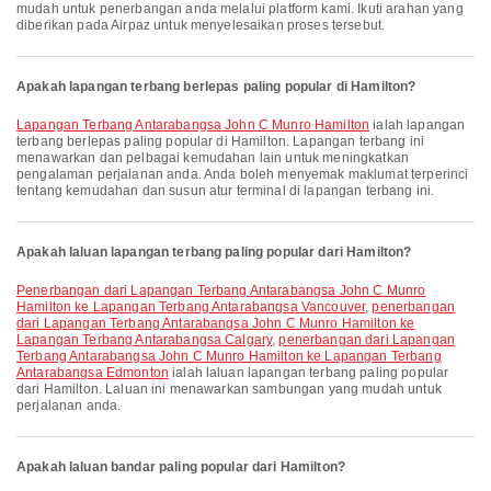
mudah untuk penerbangan anda melalui platform kami. Ikuti arahan yang
diberikan pada Airpaz untuk menyelesaikan proses tersebut.
Apakah lapangan terbang berlepas paling popular di Hamilton?
Lapangan Terbang Antarabangsa John C Munro Hamilton
ialah lapangan
terbang berlepas paling popular di Hamilton. Lapangan terbang ini
menawarkan dan pelbagai kemudahan lain untuk meningkatkan
pengalaman perjalanan anda. Anda boleh menyemak maklumat terperinci
tentang kemudahan dan susun atur terminal di lapangan terbang ini.
Apakah laluan lapangan terbang paling popular dari Hamilton?
penerbangan dari Lapangan Terbang Antarabangsa John C Munro
Hamilton ke Lapangan Terbang Antarabangsa Vancouver
,
penerbangan
dari Lapangan Terbang Antarabangsa John C Munro Hamilton ke
Lapangan Terbang Antarabangsa Calgary
,
penerbangan dari Lapangan
Terbang Antarabangsa John C Munro Hamilton ke Lapangan Terbang
Antarabangsa Edmonton
ialah laluan lapangan terbang paling popular
dari Hamilton. Laluan ini menawarkan sambungan yang mudah untuk
perjalanan anda.
Apakah laluan bandar paling popular dari Hamilton?