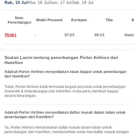
Rab, 15 Jul
Kha, 16 Jul
Jum, 17 Jul
Sab, 18 Jul
Nom.
Model Pesawat
Berlepas
Tiba
B
Penerbangan
PD481
-
07:25
09:33
Hami
Soalan Lazim tentang penerbangan Porter Airlines dari
Hamilton
Adakah Porter Airlines menyediakan elaun bagasi untuk penerbangan
dari Hamilton?
Tidak, Porter Airlines tidak termasuk bagasi percuma untuk penerbangan
Domestik & Antarabangsa dari Hamilton. Anda perlu membeli bagasi
secara berasingan.
Adakah Porter Airlines menyediakan daftar masuk dalam talian untuk
penerbangan dari Hamilton?
Ya, Porter Airlines menyediakan daftar masuk dalam talian untuk
penerbangan dari Hamilton, membolehkan anda mendaftar masuk dengan