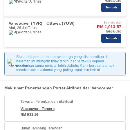
Harga/Org
Porter Airlines
Tempah
Vancouver (YVR)
Ottawa (YOW)
Bermula dari
RM 1,013.57
Ahd, 26 Jul
Terus
Harga/Org
Porter Airlines
Tempah
Sila ambil perhatian bahawa harga yang disenaraikan di
halaman ini mungkin tidak terkini dan tertakluk kepada
perubahan tanpa notis terlebih dahulu. Kami berusaha untuk
memberikan maklumat yang paling tepat dan terkini.
Maklumat Penerbangan Porter Airlines dari Vancouver
Tawaran Penerbangan Eksklusif
Vancouver - Toronto
RM 633.16
Bulan Tambang Terendah