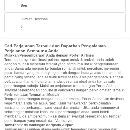
Sep
Jumlah Destinasi
5
Cari Perjalanan Terbaik dan Dapatkan Pengalaman
Perjalanan Sempurna Anda
Mulakan Pengembaraan Anda dengan Porter Airlines
Terdapat banyak destinasi pelancongan untuk diterokai, anda boleh
dengan mudah menemui tempat yang sempurna untuk pengembaraan
anda. Sama ada menuju ke bandar romantik untuk percutian, menemui
pusat bandar yang meriah yang penuh dengan budaya atau bersantai di
pantai yang tenang, ada sesuatu untuk setiap jenis pengembara. Dengan
pelbagai pilihan di hujung jari anda, destinasi ideal anda hanya satu
penerbangan sahaja. Mulakan perjalanan anda dengan Porter Airlines,
syarikat penerbangan popular di Vancouver dengan perkhidmatan terbaik.
Perkhidmatan Tempahan Mudah
Tempah penerbangan dengan mudah bersama Porter Airlines ke destinasi
kegemaran anda melalui Airpaz. Kami menawarkan perkhidmatan
tempahan penerbangan yang cepat dan mudah. Jika anda mempunyai
sebarang permintaan khas untuk penerbangan anda, kami boleh
membantu dalam berkomunikasi dengan syarikat penerbangan. Tempah
penerbangan yang mudah dari Vancouver.
Tawaran tiada tandingan daripada Airpaz
Jadikan Airpaz pilihan utama anda untuk tempahan penerbangan dan