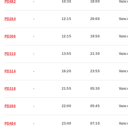
PD482
-
10:30
18:00
Vanc
PD264
-
12:15
20:00
Vanc
PD306
-
12:15
19:50
Vanc
PD310
-
13:55
21:30
Vanc
PD314
-
16:20
23:55
Vanc
PD318
-
21:55
05:30
Vanc
PD266
-
22:00
05:45
Vanc
PD484
-
23:40
07:10
Vanc