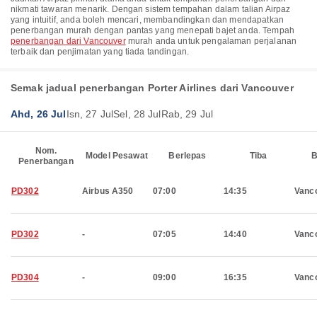
nikmati tawaran menarik. Dengan sistem tempahan dalam talian Airpaz
yang intuitif, anda boleh mencari, membandingkan dan mendapatkan
penerbangan murah dengan pantas yang menepati bajet anda. Tempah
penerbangan dari Vancouver
murah anda untuk pengalaman perjalanan
terbaik dan penjimatan yang tiada tandingan.
Semak jadual penerbangan Porter Airlines dari Vancouver
Ahd, 26 Jul
Isn, 27 Jul
Sel, 28 Jul
Rab, 29 Jul
Nom.
Model Pesawat
Berlepas
Tiba
B
Penerbangan
PD302
Airbus A350
07:00
14:35
Vanc
PD302
-
07:05
14:40
Vanc
PD304
-
09:00
16:35
Vanc