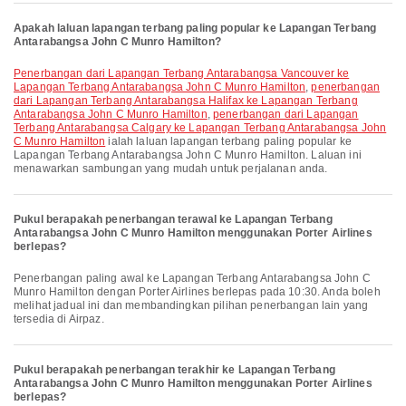
Apakah laluan lapangan terbang paling popular ke Lapangan Terbang
Antarabangsa John C Munro Hamilton?
penerbangan dari Lapangan Terbang Antarabangsa Vancouver ke
Lapangan Terbang Antarabangsa John C Munro Hamilton
,
penerbangan
dari Lapangan Terbang Antarabangsa Halifax ke Lapangan Terbang
Antarabangsa John C Munro Hamilton
,
penerbangan dari Lapangan
Terbang Antarabangsa Calgary ke Lapangan Terbang Antarabangsa John
C Munro Hamilton
ialah laluan lapangan terbang paling popular ke
Lapangan Terbang Antarabangsa John C Munro Hamilton. Laluan ini
menawarkan sambungan yang mudah untuk perjalanan anda.
Pukul berapakah penerbangan terawal ke Lapangan Terbang
Antarabangsa John C Munro Hamilton menggunakan Porter Airlines
berlepas?
Penerbangan paling awal ke Lapangan Terbang Antarabangsa John C
Munro Hamilton dengan Porter Airlines berlepas pada 10:30. Anda boleh
melihat jadual ini dan membandingkan pilihan penerbangan lain yang
tersedia di Airpaz.
Pukul berapakah penerbangan terakhir ke Lapangan Terbang
Antarabangsa John C Munro Hamilton menggunakan Porter Airlines
berlepas?