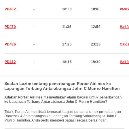
PD482
-
10:30
18:00
Vanc
PD470
-
11:35
12:59
Halif
PD486
-
17:25
23:13
Calg
PD472
-
18:15
19:39
Halif
Soalan Lazim tentang penerbangan Porter Airlines ke
Lapangan Terbang Antarabangsa John C Munro Hamilton
Adakah Porter Airlines menyediakan elaun bagasi untuk penerbangan
ke Lapangan Terbang Antarabangsa John C Munro Hamilton?
Tidak, Porter Airlines tidak termasuk bagasi percuma untuk penerbangan
Domestik & Antarabangsa ke Lapangan Terbang Antarabangsa John C
Munro Hamilton. Anda perlu membeli bagasi secara berasingan.