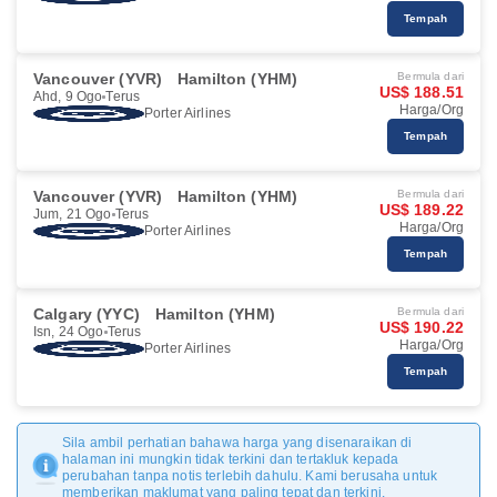
Tempah
Vancouver (YVR)
Hamilton (YHM)
Bermula dari
US$ 188.51
Ahd, 9 Ogo
Terus
Harga/Org
Porter Airlines
Tempah
Vancouver (YVR)
Hamilton (YHM)
Bermula dari
US$ 189.22
Jum, 21 Ogo
Terus
Harga/Org
Porter Airlines
Tempah
Calgary (YYC)
Hamilton (YHM)
Bermula dari
US$ 190.22
Isn, 24 Ogo
Terus
Harga/Org
Porter Airlines
Tempah
Sila ambil perhatian bahawa harga yang disenaraikan di
halaman ini mungkin tidak terkini dan tertakluk kepada
perubahan tanpa notis terlebih dahulu. Kami berusaha untuk
memberikan maklumat yang paling tepat dan terkini.