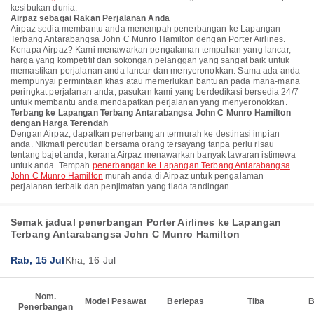
kesibukan dunia.
Airpaz sebagai Rakan Perjalanan Anda
Airpaz sedia membantu anda menempah penerbangan ke Lapangan
Terbang Antarabangsa John C Munro Hamilton dengan Porter Airlines.
Kenapa Airpaz? Kami menawarkan pengalaman tempahan yang lancar,
harga yang kompetitif dan sokongan pelanggan yang sangat baik untuk
memastikan perjalanan anda lancar dan menyeronokkan. Sama ada anda
mempunyai permintaan khas atau memerlukan bantuan pada mana-mana
peringkat perjalanan anda, pasukan kami yang berdedikasi bersedia 24/7
untuk membantu anda mendapatkan perjalanan yang menyeronokkan.
Terbang ke Lapangan Terbang Antarabangsa John C Munro Hamilton
dengan Harga Terendah
Dengan Airpaz, dapatkan penerbangan termurah ke destinasi impian
anda. Nikmati percutian bersama orang tersayang tanpa perlu risau
tentang bajet anda, kerana Airpaz menawarkan banyak tawaran istimewa
untuk anda. Tempah
penerbangan ke Lapangan Terbang Antarabangsa
John C Munro Hamilton
murah anda di Airpaz untuk pengalaman
perjalanan terbaik dan penjimatan yang tiada tandingan.
Semak jadual penerbangan Porter Airlines ke Lapangan
Terbang Antarabangsa John C Munro Hamilton
Rab, 15 Jul
Kha, 16 Jul
Nom.
Model Pesawat
Berlepas
Tiba
B
Penerbangan