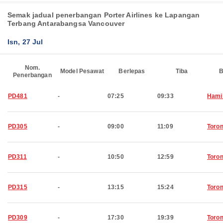
Semak jadual penerbangan Porter Airlines ke Lapangan
Terbang Antarabangsa Vancouver
Isn, 27 Jul
Nom.
Model Pesawat
Berlepas
Tiba
B
Penerbangan
PD481
-
07:25
09:33
Hami
PD305
-
09:00
11:09
Toron
PD311
-
10:50
12:59
Toron
PD315
-
13:15
15:24
Toron
PD309
-
17:30
19:39
Toron