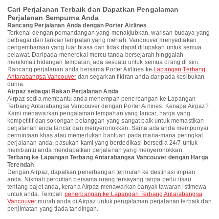
Cari Perjalanan Terbaik dan Dapatkan Pengalaman
Perjalanan Sempurna Anda
Rancang Perjalanan Anda dengan Porter Airlines
Terkenal dengan pemandangan yang menakjubkan, warisan budaya yang
pelbagai dan tarikan tempatan yang meriah, Vancouver menyediakan
pengembaraan yang luar biasa dan tidak dapat dilupakan untuk semua
pelawat. Daripada menerokai mercu tanda bersejarah hinggalah
menikmati hidangan tempatan, ada sesuatu untuk semua orang di sini.
Rancang perjalanan anda bersama Porter Airlines ke
Lapangan Terbang
Antarabangsa Vancouver
dan segarkan fikiran anda daripada kesibukan
dunia.
Airpaz sebagai Rakan Perjalanan Anda
Airpaz sedia membantu anda menempah penerbangan ke Lapangan
Terbang Antarabangsa Vancouver dengan Porter Airlines. Kenapa Airpaz?
Kami menawarkan pengalaman tempahan yang lancar, harga yang
kompetitif dan sokongan pelanggan yang sangat baik untuk memastikan
perjalanan anda lancar dan menyeronokkan. Sama ada anda mempunyai
permintaan khas atau memerlukan bantuan pada mana-mana peringkat
perjalanan anda, pasukan kami yang berdedikasi bersedia 24/7 untuk
membantu anda mendapatkan perjalanan yang menyeronokkan.
Terbang ke Lapangan Terbang Antarabangsa Vancouver dengan Harga
Terendah
Dengan Airpaz, dapatkan penerbangan termurah ke destinasi impian
anda. Nikmati percutian bersama orang tersayang tanpa perlu risau
tentang bajet anda, kerana Airpaz menawarkan banyak tawaran istimewa
untuk anda. Tempah
penerbangan ke Lapangan Terbang Antarabangsa
Vancouver
murah anda di Airpaz untuk pengalaman perjalanan terbaik dan
penjimatan yang tiada tandingan.