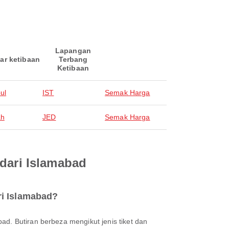
Lapangan
ar ketibaan
Terbang
Ketibaan
ul
IST
Semak Harga
ah
JED
Semak Harga
 dari Islamabad
ri Islamabad?