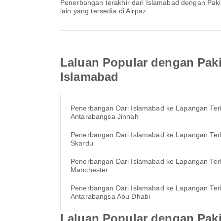
Penerbangan terakhir dari Islamabad dengan Pakistan International Airlines berlepas pada 22:35. Anda boleh melihat jadual ini dan membandingkan pilihan penerbangan
lain yang tersedia di Airpaz.
Laluan Popular dengan Paki
Islamabad
Penerbangan Dari Islamabad ke Lapangan Te
Antarabangsa Jinnah
Penerbangan Dari Islamabad ke Lapangan Te
Skardu
Penerbangan Dari Islamabad ke Lapangan Te
Manchester
Penerbangan Dari Islamabad ke Lapangan Te
Antarabangsa Abu Dhabi
Laluan Popular dengan Pakis