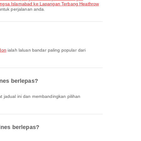
angsa Islamabad ke Lapangan Terbang Heathrow
ntuk perjalanan anda.
don
ialah laluan bandar paling popular dari
ines berlepas?
ines berlepas?