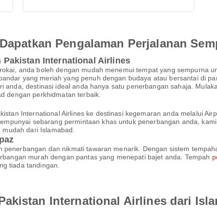
an Dapatkan Pengalaman Perjalanan Se
kistan International Airlines
iterokai, anda boleh dengan mudah menemui tempat yang sempurna 
bandar yang meriah yang penuh dengan budaya atau bersantai di pant
ri anda, destinasi ideal anda hanya satu penerbangan sahaja. Mulak
bad dengan perkhidmatan terbaik.
an International Airlines ke destinasi kegemaran anda melalui A
mempunyai sebarang permintaan khas untuk penerbangan anda, kam
 mudah dari Islamabad.
rpaz
 penerbangan dan nikmati tawaran menarik. Dengan sistem tempahan d
rbangan murah dengan pantas yang menepati bajet anda. Tempah
p
ng tiada tandingan.
kistan International Airlines dari Is