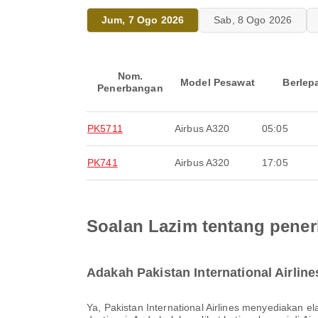
Jum, 7 Ogo 2026
Sab, 8 Ogo 2026
Nom.
Model Pesawat
Berlep
Penerbangan
PK5711
Airbus A320
05:05
PK741
Airbus A320
17:05
Soalan Lazim tentang penerb
Adakah Pakistan International Airli
Ya, Pakistan International Airlines menyediakan elaun bagasi untuk penerbangan Domestik & Antarabangsa dari Islamabad. Butiran berbeza mengikut jenis tiket dan