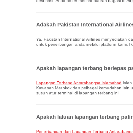
destinasi. Anda boleh melihat butiran bagasi di
Adakah Pakistan International Airli
Ya, Pakistan International Airlines menyediakan daftar masuk dalam talian untuk penerbangan dari Islamabad, membolehkan anda mendaftar masuk dengan mudah
untuk penerbangan anda melalui platform kami. Ik
Apakah lapangan terbang berlepas pa
Lapangan Terbang Antarabangsa Islamabad
ialah
Kawasan Merokok dan pelbagai kemudahan lain u
susun atur terminal di lapangan terbang ini.
Apakah laluan lapangan terbang pali
penerbangan dari Lapangan Terbang Antarabang