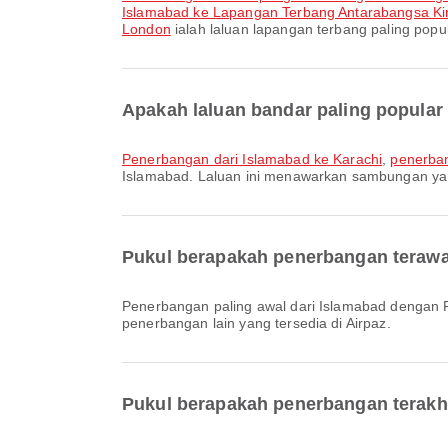
Islamabad ke Lapangan Terbang Antarabangsa Ki
London
ialah laluan lapangan terbang paling pop
Apakah laluan bandar paling popular
penerbangan dari Islamabad ke Karachi
,
penerban
Islamabad. Laluan ini menawarkan sambungan ya
Pukul berapakah penerbangan terawal 
Penerbangan paling awal dari Islamabad dengan Pakistan International Airlines berlepas pada 00:35. Anda boleh melihat jadual ini dan membandingkan pilihan
penerbangan lain yang tersedia di Airpaz.
Pukul berapakah penerbangan terakhir