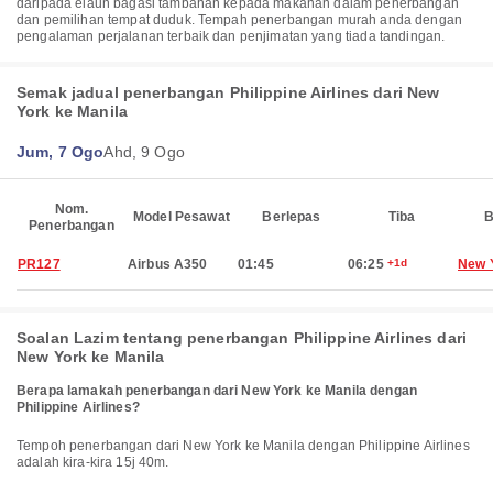
daripada elaun bagasi tambahan kepada makanan dalam penerbangan
dan pemilihan tempat duduk. Tempah penerbangan murah anda dengan
pengalaman perjalanan terbaik dan penjimatan yang tiada tandingan.
Semak jadual penerbangan Philippine Airlines dari New
York ke Manila
Jum, 7 Ogo
Ahd, 9 Ogo
Nom.
Model Pesawat
Berlepas
Tiba
B
Penerbangan
PR127
Airbus A350
01:45
06:25
+1d
New 
Soalan Lazim tentang penerbangan Philippine Airlines dari
New York ke Manila
Berapa lamakah penerbangan dari New York ke Manila dengan
Philippine Airlines?
Tempoh penerbangan dari New York ke Manila dengan Philippine Airlines
adalah kira-kira 15j 40m.