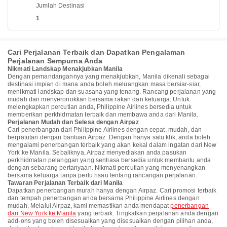
Jumlah Destinasi
1
Cari Perjalanan Terbaik dan Dapatkan Pengalaman
Perjalanan Sempurna Anda
Nikmati Landskap Menakjubkan Manila
Dengan pemandangannya yang menakjubkan, Manila dikenali sebagai
destinasi impian di mana anda boleh meluangkan masa bersiar-siar,
menikmati landskap dan suasana yang tenang. Rancang perjalanan yang
mudah dan menyeronokkan bersama rakan dan keluarga. Untuk
melengkapkan percutian anda, Philippine Airlines bersedia untuk
memberikan perkhidmatan terbaik dan membawa anda dari Manila.
Perjalanan Mudah dan Selesa dengan Airpaz
Cari penerbangan dari Philippine Airlines dengan cepat, mudah, dan
berpatutan dengan bantuan Airpaz. Dengan hanya satu klik, anda boleh
mengalami penerbangan terbaik yang akan kekal dalam ingatan dari New
York ke Manila. Sebaliknya, Airpaz menyediakan anda pasukan
perkhidmatan pelanggan yang sentiasa bersedia untuk membantu anda
dengan sebarang pertanyaan. Nikmati percutian yang menyenangkan
bersama keluarga tanpa perlu risau tentang rancangan perjalanan.
Tawaran Perjalanan Terbaik dari Manila
Dapatkan penerbangan murah hanya dengan Airpaz. Cari promosi terbaik
dan tempah penerbangan anda bersama Philippine Airlines dengan
mudah. Melalui Airpaz, kami memastikan anda mendapat
penerbangan
dari New York ke Manila
yang terbaik. Tingkatkan perjalanan anda dengan
add-ons yang boleh disesuaikan yang disesuaikan dengan pilihan anda,