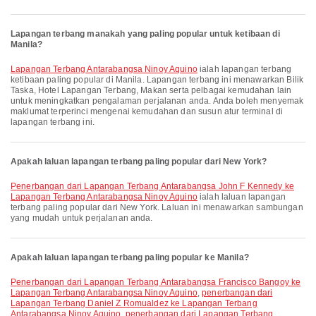
Lapangan terbang manakah yang paling popular untuk ketibaan di
Manila?
Lapangan Terbang Antarabangsa Ninoy Aquino
ialah lapangan terbang
ketibaan paling popular di Manila. Lapangan terbang ini menawarkan Bilik
Taska, Hotel Lapangan Terbang, Makan serta pelbagai kemudahan lain
untuk meningkatkan pengalaman perjalanan anda. Anda boleh menyemak
maklumat terperinci mengenai kemudahan dan susun atur terminal di
lapangan terbang ini.
Apakah laluan lapangan terbang paling popular dari New York?
penerbangan dari Lapangan Terbang Antarabangsa John F Kennedy ke
Lapangan Terbang Antarabangsa Ninoy Aquino
ialah laluan lapangan
terbang paling popular dari New York. Laluan ini menawarkan sambungan
yang mudah untuk perjalanan anda.
Apakah laluan lapangan terbang paling popular ke Manila?
penerbangan dari Lapangan Terbang Antarabangsa Francisco Bangoy ke
Lapangan Terbang Antarabangsa Ninoy Aquino
,
penerbangan dari
Lapangan Terbang Daniel Z Romualdez ke Lapangan Terbang
Antarabangsa Ninoy Aquino
,
penerbangan dari Lapangan Terbang