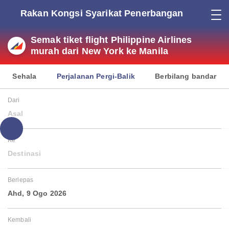
Rakan Kongsi Syarikat Penerbangan
Semak tiket flight Philippine Airlines
murah dari New York ke Manila
Sehala
Perjalanan Pergi-Balik
Berbilang bandar
Dari
Asal
Ke
Destinasi
Berlepas
Ahd, 9 Ogo 2026
Kembali