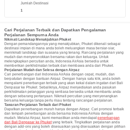
Jumlah Destinasi
1
Cari Perjalanan Terbaik dan Dapatkan Pengalaman
Perjalanan Sempurna Anda
Nikmati Landskap Menakjubkan Phuket
Dengan pemandangannya yang menakjubkan, Phuket dikenali sebagai
destinasi impian di mana anda boleh meluangkan masa bersiar-siar,
menikmati landskap dan suasana yang tenang. Rancang perjalanan yang
mudah dan menyeronokkan bersama rakan dan keluarga. Untuk
melengkapkan percutian anda, Indonesia AirAsia bersedia untuk
memberikan perkhidmatan terbaik dan membawa anda dari Phuket.
Perjalanan Mudah dan Selesa dengan Airpaz
Cari penerbangan dari Indonesia AirAsia dengan cepat, mudah, dan
berpatutan dengan bantuan Airpaz. Dengan hanya satu klik, anda boleh
mengalami penerbangan terbaik yang akan kekal dalam ingatan dari Bali
Denpasar ke Phuket. Sebaliknya, Airpaz menyediakan anda pasukan
perkhidmatan pelanggan yang sentiasa bersedia untuk membantu anda
dengan sebarang pertanyaan. Nikmati percutian yang menyenangkan
bersama keluarga tanpa perlu risau tentang rancangan perjalanan.
Tawaran Perjalanan Terbaik dari Phuket
Dapatkan penerbangan murah hanya dengan Airpaz. Cari promosi terbaik
dan tempah penerbangan anda bersama Indonesia AirAsia dengan
mudah. Melalui Airpaz, kami memastikan anda mendapat
penerbangan
dari Bali Denpasar ke Phuket
yang terbaik. Tingkatkan perjalanan anda
dengan add-ons yang boleh disesuaikan yang disesuaikan dengan pilihan