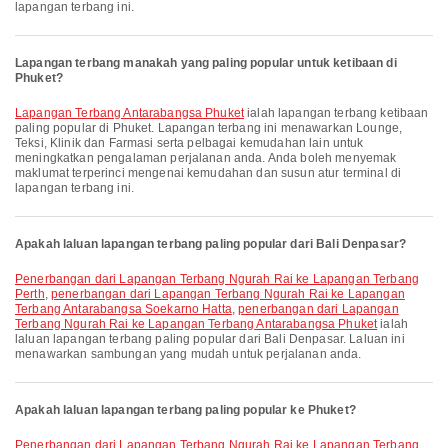
lapangan terbang ini.
Lapangan terbang manakah yang paling popular untuk ketibaan di
Phuket?
Lapangan Terbang Antarabangsa Phuket
ialah lapangan terbang ketibaan
paling popular di Phuket. Lapangan terbang ini menawarkan Lounge,
Teksi, Klinik dan Farmasi serta pelbagai kemudahan lain untuk
meningkatkan pengalaman perjalanan anda. Anda boleh menyemak
maklumat terperinci mengenai kemudahan dan susun atur terminal di
lapangan terbang ini.
Apakah laluan lapangan terbang paling popular dari Bali Denpasar?
penerbangan dari Lapangan Terbang Ngurah Rai ke Lapangan Terbang
Perth
,
penerbangan dari Lapangan Terbang Ngurah Rai ke Lapangan
Terbang Antarabangsa Soekarno Hatta
,
penerbangan dari Lapangan
Terbang Ngurah Rai ke Lapangan Terbang Antarabangsa Phuket
ialah
laluan lapangan terbang paling popular dari Bali Denpasar. Laluan ini
menawarkan sambungan yang mudah untuk perjalanan anda.
Apakah laluan lapangan terbang paling popular ke Phuket?
penerbangan dari Lapangan Terbang Ngurah Rai ke Lapangan Terbang