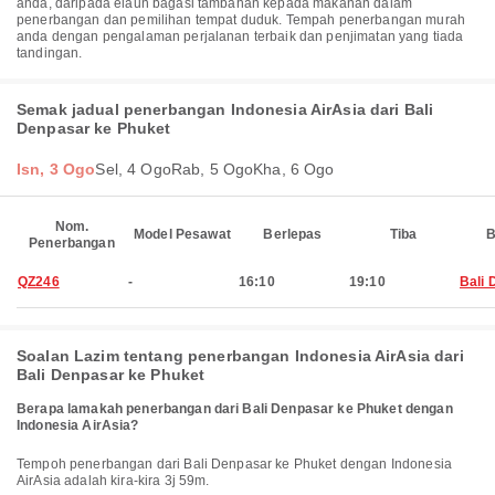
anda, daripada elaun bagasi tambahan kepada makanan dalam
penerbangan dan pemilihan tempat duduk. Tempah penerbangan murah
anda dengan pengalaman perjalanan terbaik dan penjimatan yang tiada
tandingan.
Semak jadual penerbangan Indonesia AirAsia dari Bali
Denpasar ke Phuket
Isn, 3 Ogo
Sel, 4 Ogo
Rab, 5 Ogo
Kha, 6 Ogo
Nom.
Model Pesawat
Berlepas
Tiba
B
Penerbangan
QZ246
-
16:10
19:10
Bali 
Soalan Lazim tentang penerbangan Indonesia AirAsia dari
Bali Denpasar ke Phuket
Berapa lamakah penerbangan dari Bali Denpasar ke Phuket dengan
Indonesia AirAsia?
Tempoh penerbangan dari Bali Denpasar ke Phuket dengan Indonesia
AirAsia adalah kira-kira 3j 59m.