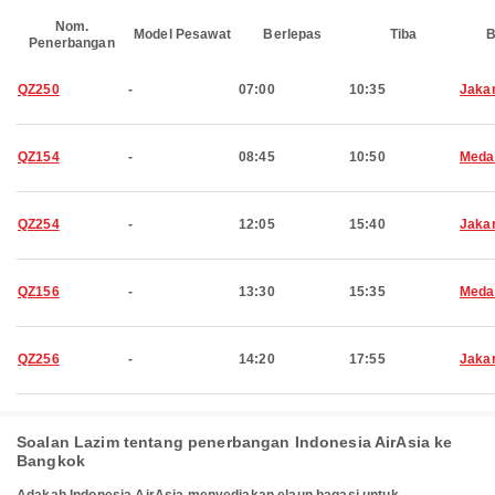
Nom.
Model Pesawat
Berlepas
Tiba
B
Penerbangan
QZ250
-
07:00
10:35
Jaka
QZ154
-
08:45
10:50
Meda
QZ254
-
12:05
15:40
Jaka
QZ156
-
13:30
15:35
Meda
QZ256
-
14:20
17:55
Jaka
Soalan Lazim tentang penerbangan Indonesia AirAsia ke
Bangkok