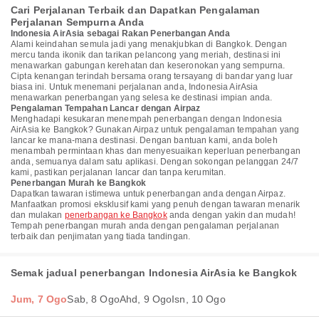
Cari Perjalanan Terbaik dan Dapatkan Pengalaman
Perjalanan Sempurna Anda
Indonesia AirAsia sebagai Rakan Penerbangan Anda
Alami keindahan semula jadi yang menakjubkan di Bangkok. Dengan
mercu tanda ikonik dan tarikan pelancong yang meriah, destinasi ini
menawarkan gabungan kerehatan dan keseronokan yang sempurna.
Cipta kenangan terindah bersama orang tersayang di bandar yang luar
biasa ini. Untuk menemani perjalanan anda, Indonesia AirAsia
menawarkan penerbangan yang selesa ke destinasi impian anda.
Pengalaman Tempahan Lancar dengan Airpaz
Menghadapi kesukaran menempah penerbangan dengan Indonesia
AirAsia ke Bangkok? Gunakan Airpaz untuk pengalaman tempahan yang
lancar ke mana-mana destinasi. Dengan bantuan kami, anda boleh
menambah permintaan khas dan menyesuaikan keperluan penerbangan
anda, semuanya dalam satu aplikasi. Dengan sokongan pelanggan 24/7
kami, pastikan perjalanan lancar dan tanpa kerumitan.
Penerbangan Murah ke Bangkok
Dapatkan tawaran istimewa untuk penerbangan anda dengan Airpaz.
Manfaatkan promosi eksklusif kami yang penuh dengan tawaran menarik
dan mulakan
penerbangan ke Bangkok
anda dengan yakin dan mudah!
Tempah penerbangan murah anda dengan pengalaman perjalanan
terbaik dan penjimatan yang tiada tandingan.
Semak jadual penerbangan Indonesia AirAsia ke Bangkok
Jum, 7 Ogo
Sab, 8 Ogo
Ahd, 9 Ogo
Isn, 10 Ogo