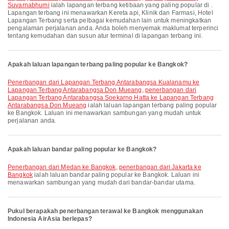
Suvarnabhumi
ialah lapangan terbang ketibaan yang paling popular di .
Lapangan terbang ini menawarkan Kereta api, Klinik dan Farmasi, Hotel
Lapangan Terbang serta pelbagai kemudahan lain untuk meningkatkan
pengalaman perjalanan anda. Anda boleh menyemak maklumat terperinci
tentang kemudahan dan susun atur terminal di lapangan terbang ini.
Apakah laluan lapangan terbang paling popular ke Bangkok?
penerbangan dari Lapangan Terbang Antarabangsa Kualanamu ke
Lapangan Terbang Antarabangsa Don Mueang
,
penerbangan dari
Lapangan Terbang Antarabangsa Soekarno Hatta ke Lapangan Terbang
Antarabangsa Don Mueang
ialah laluan lapangan terbang paling popular
ke Bangkok. Laluan ini menawarkan sambungan yang mudah untuk
perjalanan anda.
Apakah laluan bandar paling popular ke Bangkok?
penerbangan dari Medan ke Bangkok
,
penerbangan dari Jakarta ke
Bangkok
ialah laluan bandar paling popular ke Bangkok. Laluan ini
menawarkan sambungan yang mudah dari bandar-bandar utama.
Pukul berapakah penerbangan terawal ke Bangkok menggunakan
Indonesia AirAsia berlepas?