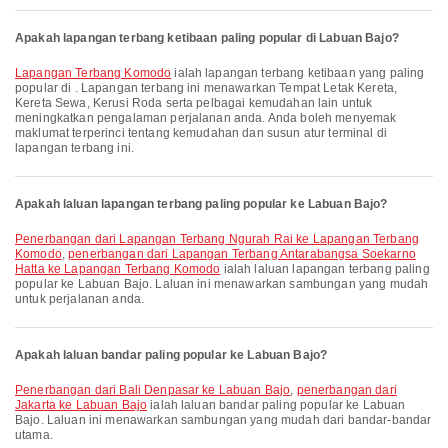
Apakah lapangan terbang ketibaan paling popular di Labuan Bajo?
Lapangan Terbang Komodo
ialah lapangan terbang ketibaan yang paling
popular di . Lapangan terbang ini menawarkan Tempat Letak Kereta,
Kereta Sewa, Kerusi Roda serta pelbagai kemudahan lain untuk
meningkatkan pengalaman perjalanan anda. Anda boleh menyemak
maklumat terperinci tentang kemudahan dan susun atur terminal di
lapangan terbang ini.
Apakah laluan lapangan terbang paling popular ke Labuan Bajo?
penerbangan dari Lapangan Terbang Ngurah Rai ke Lapangan Terbang
Komodo
,
penerbangan dari Lapangan Terbang Antarabangsa Soekarno
Hatta ke Lapangan Terbang Komodo
ialah laluan lapangan terbang paling
popular ke Labuan Bajo. Laluan ini menawarkan sambungan yang mudah
untuk perjalanan anda.
Apakah laluan bandar paling popular ke Labuan Bajo?
penerbangan dari Bali Denpasar ke Labuan Bajo
,
penerbangan dari
Jakarta ke Labuan Bajo
ialah laluan bandar paling popular ke Labuan
Bajo. Laluan ini menawarkan sambungan yang mudah dari bandar-bandar
utama.