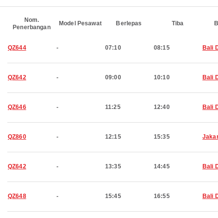
Nom.
Model Pesawat
Berlepas
Tiba
B
Penerbangan
QZ644
-
07:10
08:15
Bali 
QZ642
-
09:00
10:10
Bali 
QZ646
-
11:25
12:40
Bali 
QZ860
-
12:15
15:35
Jaka
QZ642
-
13:35
14:45
Bali 
QZ648
-
15:45
16:55
Bali 