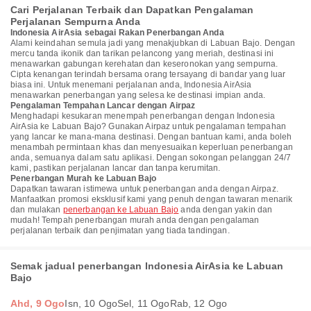
Cari Perjalanan Terbaik dan Dapatkan Pengalaman
Perjalanan Sempurna Anda
Indonesia AirAsia sebagai Rakan Penerbangan Anda
Alami keindahan semula jadi yang menakjubkan di Labuan Bajo. Dengan
mercu tanda ikonik dan tarikan pelancong yang meriah, destinasi ini
menawarkan gabungan kerehatan dan keseronokan yang sempurna.
Cipta kenangan terindah bersama orang tersayang di bandar yang luar
biasa ini. Untuk menemani perjalanan anda, Indonesia AirAsia
menawarkan penerbangan yang selesa ke destinasi impian anda.
Pengalaman Tempahan Lancar dengan Airpaz
Menghadapi kesukaran menempah penerbangan dengan Indonesia
AirAsia ke Labuan Bajo? Gunakan Airpaz untuk pengalaman tempahan
yang lancar ke mana-mana destinasi. Dengan bantuan kami, anda boleh
menambah permintaan khas dan menyesuaikan keperluan penerbangan
anda, semuanya dalam satu aplikasi. Dengan sokongan pelanggan 24/7
kami, pastikan perjalanan lancar dan tanpa kerumitan.
Penerbangan Murah ke Labuan Bajo
Dapatkan tawaran istimewa untuk penerbangan anda dengan Airpaz.
Manfaatkan promosi eksklusif kami yang penuh dengan tawaran menarik
dan mulakan
penerbangan ke Labuan Bajo
anda dengan yakin dan
mudah! Tempah penerbangan murah anda dengan pengalaman
perjalanan terbaik dan penjimatan yang tiada tandingan.
Semak jadual penerbangan Indonesia AirAsia ke Labuan
Bajo
Ahd, 9 Ogo
Isn, 10 Ogo
Sel, 11 Ogo
Rab, 12 Ogo