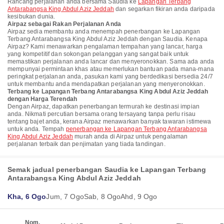
Rancang perjalanan anda bersama Saudia ke
Lapangan Terbang
Antarabangsa King Abdul Aziz Jeddah
dan segarkan fikiran anda daripada
kesibukan dunia.
Airpaz sebagai Rakan Perjalanan Anda
Airpaz sedia membantu anda menempah penerbangan ke Lapangan
Terbang Antarabangsa King Abdul Aziz Jeddah dengan Saudia. Kenapa
Airpaz? Kami menawarkan pengalaman tempahan yang lancar, harga
yang kompetitif dan sokongan pelanggan yang sangat baik untuk
memastikan perjalanan anda lancar dan menyeronokkan. Sama ada anda
mempunyai permintaan khas atau memerlukan bantuan pada mana-mana
peringkat perjalanan anda, pasukan kami yang berdedikasi bersedia 24/7
untuk membantu anda mendapatkan perjalanan yang menyeronokkan.
Terbang ke Lapangan Terbang Antarabangsa King Abdul Aziz Jeddah
dengan Harga Terendah
Dengan Airpaz, dapatkan penerbangan termurah ke destinasi impian
anda. Nikmati percutian bersama orang tersayang tanpa perlu risau
tentang bajet anda, kerana Airpaz menawarkan banyak tawaran istimewa
untuk anda. Tempah
penerbangan ke Lapangan Terbang Antarabangsa
King Abdul Aziz Jeddah
murah anda di Airpaz untuk pengalaman
perjalanan terbaik dan penjimatan yang tiada tandingan.
Semak jadual penerbangan Saudia ke Lapangan Terbang
Antarabangsa King Abdul Aziz Jeddah
Kha, 6 Ogo
Jum, 7 Ogo
Sab, 8 Ogo
Ahd, 9 Ogo
Nom.