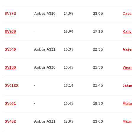
SV372
Airbus A320
14:55
23:05
Casa
SV306
-
15:00
17:10
Kahe
SV340
Airbus A321
15:35
22:35
Algie
SV150
Airbus A320
15:45
21:50
Vien
SV6120
-
16:10
21:45
Jaka
SV801
-
16:45
19:30
Mult
SV482
Airbus A321
17:05
23:00
Mauri