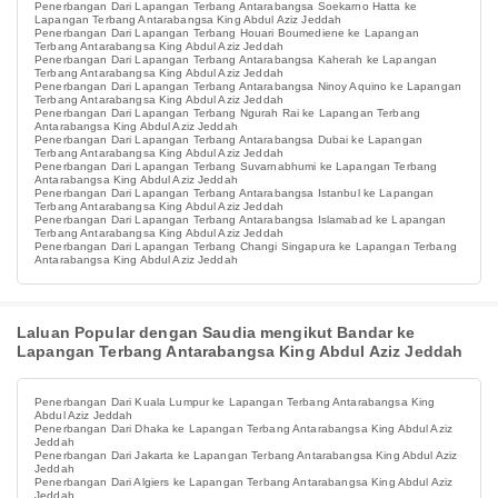
Penerbangan Dari Lapangan Terbang Antarabangsa Soekarno Hatta ke
Lapangan Terbang Antarabangsa King Abdul Aziz Jeddah
Penerbangan Dari Lapangan Terbang Houari Boumediene ke Lapangan
Terbang Antarabangsa King Abdul Aziz Jeddah
Penerbangan Dari Lapangan Terbang Antarabangsa Kaherah ke Lapangan
Terbang Antarabangsa King Abdul Aziz Jeddah
Penerbangan Dari Lapangan Terbang Antarabangsa Ninoy Aquino ke Lapangan
Terbang Antarabangsa King Abdul Aziz Jeddah
Penerbangan Dari Lapangan Terbang Ngurah Rai ke Lapangan Terbang
Antarabangsa King Abdul Aziz Jeddah
Penerbangan Dari Lapangan Terbang Antarabangsa Dubai ke Lapangan
Terbang Antarabangsa King Abdul Aziz Jeddah
Penerbangan Dari Lapangan Terbang Suvarnabhumi ke Lapangan Terbang
Antarabangsa King Abdul Aziz Jeddah
Penerbangan Dari Lapangan Terbang Antarabangsa Istanbul ke Lapangan
Terbang Antarabangsa King Abdul Aziz Jeddah
Penerbangan Dari Lapangan Terbang Antarabangsa Islamabad ke Lapangan
Terbang Antarabangsa King Abdul Aziz Jeddah
Penerbangan Dari Lapangan Terbang Changi Singapura ke Lapangan Terbang
Antarabangsa King Abdul Aziz Jeddah
Laluan Popular dengan Saudia mengikut Bandar ke
Lapangan Terbang Antarabangsa King Abdul Aziz Jeddah
Penerbangan Dari Kuala Lumpur ke Lapangan Terbang Antarabangsa King
Abdul Aziz Jeddah
Penerbangan Dari Dhaka ke Lapangan Terbang Antarabangsa King Abdul Aziz
Jeddah
Penerbangan Dari Jakarta ke Lapangan Terbang Antarabangsa King Abdul Aziz
Jeddah
Penerbangan Dari Algiers ke Lapangan Terbang Antarabangsa King Abdul Aziz
Jeddah