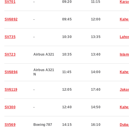
SV701
-
09:20
11:15
Kara
SV6892
-
09:45
12:00
Kahe
SV735
-
10:30
13:35
Laho
SV723
Airbus A321
10:35
13:40
Isla
Airbus A321
SV6894
11:45
14:00
Kahe
N
SV6119
-
12:05
17:40
Jaka
SV300
-
12:40
14:50
Kahe
SV569
Boeing 787
14:15
16:10
Duba