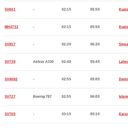
SV841
-
02:15
05:50
Kual
MH4753
-
02:15
05:50
Kual
SV857
-
02:20
06:20
Sing
SV739
Airbus A330
02:40
05:45
Laho
SV4082
-
02:55
05:05
Dam
SV727
Boeing 787
02:55
06:00
Isla
SV705
-
03:15
05:10
Kara