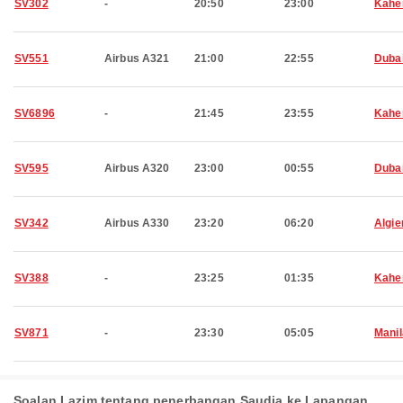
SV302
-
20:50
23:00
Kahe
SV551
Airbus A321
21:00
22:55
Duba
SV6896
-
21:45
23:55
Kahe
SV595
Airbus A320
23:00
00:55
Duba
SV342
Airbus A330
23:20
06:20
Algie
SV388
-
23:25
01:35
Kahe
SV871
-
23:30
05:05
Manil
Soalan Lazim tentang penerbangan Saudia ke Lapangan