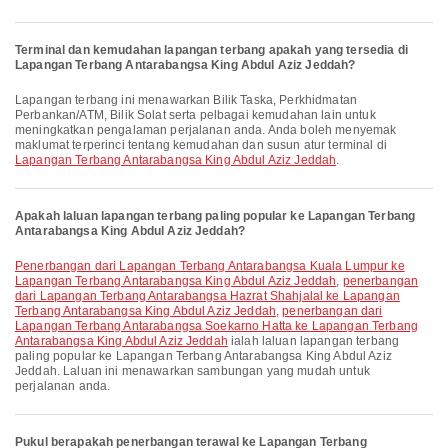
Terminal dan kemudahan lapangan terbang apakah yang tersedia di
Lapangan Terbang Antarabangsa King Abdul Aziz Jeddah?
Lapangan terbang ini menawarkan Bilik Taska, Perkhidmatan
Perbankan/ATM, Bilik Solat serta pelbagai kemudahan lain untuk
meningkatkan pengalaman perjalanan anda. Anda boleh menyemak
maklumat terperinci tentang kemudahan dan susun atur terminal di
Lapangan Terbang Antarabangsa King Abdul Aziz Jeddah
.
Apakah laluan lapangan terbang paling popular ke Lapangan Terbang
Antarabangsa King Abdul Aziz Jeddah?
penerbangan dari Lapangan Terbang Antarabangsa Kuala Lumpur ke
Lapangan Terbang Antarabangsa King Abdul Aziz Jeddah
,
penerbangan
dari Lapangan Terbang Antarabangsa Hazrat Shahjalal ke Lapangan
Terbang Antarabangsa King Abdul Aziz Jeddah
,
penerbangan dari
Lapangan Terbang Antarabangsa Soekarno Hatta ke Lapangan Terbang
Antarabangsa King Abdul Aziz Jeddah
ialah laluan lapangan terbang
paling popular ke Lapangan Terbang Antarabangsa King Abdul Aziz
Jeddah. Laluan ini menawarkan sambungan yang mudah untuk
perjalanan anda.
Pukul berapakah penerbangan terawal ke Lapangan Terbang