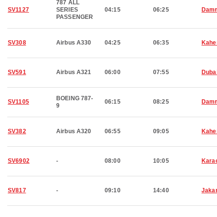
787 ALL
SV1127
SERIES
04:15
06:25
Dam
PASSENGER
SV308
Airbus A330
04:25
06:35
Kahe
SV591
Airbus A321
06:00
07:55
Duba
BOEING 787-
SV1105
06:15
08:25
Dam
9
SV382
Airbus A320
06:55
09:05
Kahe
SV6902
-
08:00
10:05
Kara
SV817
-
09:10
14:40
Jaka