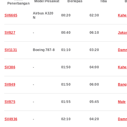
Model Pesawat
Berlepas
Tiba
B
Penerbangan
Airbus A320
SV6665
00:20
02:30
Kahe
N
SV827
-
00:40
06:10
Jaka
SV1131
Boeing 787-8
01:10
03:20
Dam
SV386
-
01:50
04:00
Kahe
SV849
-
01:50
06:00
Bang
SV875
-
01:55
05:45
Male
SV4936
-
02:10
04:20
Dam