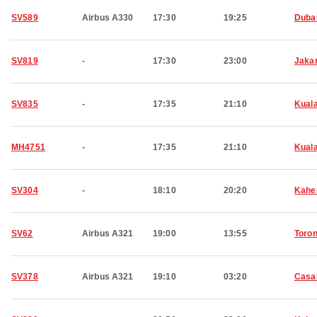
SV589
Airbus A330
17:30
19:25
Duba
SV819
-
17:30
23:00
Jaka
SV835
-
17:35
21:10
Kual
MH4751
-
17:35
21:10
Kual
SV304
-
18:10
20:20
Kahe
SV62
Airbus A321
19:00
13:55
Toron
SV378
Airbus A321
19:10
03:20
Casa