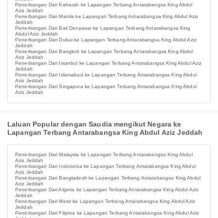
Penerbangan Dari Kaherah ke Lapangan Terbang Antarabangsa King Abdul
Aziz Jeddah
Penerbangan Dari Manila ke Lapangan Terbang Antarabangsa King Abdul Aziz
Jeddah
Penerbangan Dari Bali Denpasar ke Lapangan Terbang Antarabangsa King
Abdul Aziz Jeddah
Penerbangan Dari Dubai ke Lapangan Terbang Antarabangsa King Abdul Aziz
Jeddah
Penerbangan Dari Bangkok ke Lapangan Terbang Antarabangsa King Abdul
Aziz Jeddah
Penerbangan Dari Istanbul ke Lapangan Terbang Antarabangsa King Abdul Aziz
Jeddah
Penerbangan Dari Islamabad ke Lapangan Terbang Antarabangsa King Abdul
Aziz Jeddah
Penerbangan Dari Singapura ke Lapangan Terbang Antarabangsa King Abdul
Aziz Jeddah
Laluan Popular dengan Saudia mengikut Negara ke
Lapangan Terbang Antarabangsa King Abdul Aziz Jeddah
Penerbangan Dari Malaysia ke Lapangan Terbang Antarabangsa King Abdul
Aziz Jeddah
Penerbangan Dari Indonesia ke Lapangan Terbang Antarabangsa King Abdul
Aziz Jeddah
Penerbangan Dari Bangladesh ke Lapangan Terbang Antarabangsa King Abdul
Aziz Jeddah
Penerbangan Dari Algeria ke Lapangan Terbang Antarabangsa King Abdul Aziz
Jeddah
Penerbangan Dari Mesir ke Lapangan Terbang Antarabangsa King Abdul Aziz
Jeddah
Penerbangan Dari Filipina ke Lapangan Terbang Antarabangsa King Abdul Aziz