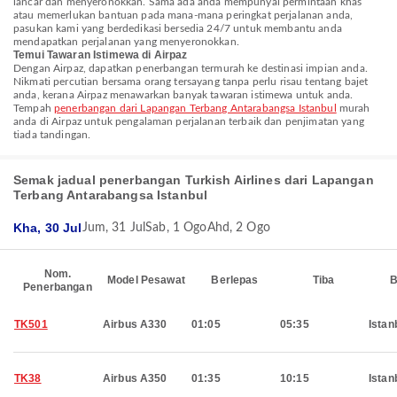
lancar dan menyeronokkan. Sama ada anda mempunyai permintaan khas
atau memerlukan bantuan pada mana-mana peringkat perjalanan anda,
pasukan kami yang berdedikasi bersedia 24/7 untuk membantu anda
mendapatkan perjalanan yang menyeronokkan.
Temui Tawaran Istimewa di Airpaz
Dengan Airpaz, dapatkan penerbangan termurah ke destinasi impian anda.
Nikmati percutian bersama orang tersayang tanpa perlu risau tentang bajet
anda, kerana Airpaz menawarkan banyak tawaran istimewa untuk anda.
Tempah
penerbangan dari Lapangan Terbang Antarabangsa Istanbul
murah
anda di Airpaz untuk pengalaman perjalanan terbaik dan penjimatan yang
tiada tandingan.
Semak jadual penerbangan Turkish Airlines dari Lapangan
Terbang Antarabangsa Istanbul
Kha, 30 Jul
Jum, 31 Jul
Sab, 1 Ogo
Ahd, 2 Ogo
Nom.
Model Pesawat
Berlepas
Tiba
B
Penerbangan
TK501
Airbus A330
01:05
05:35
Istan
TK38
Airbus A350
01:35
10:15
Istan