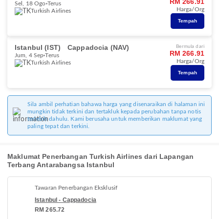
RM 266.91
Sel, 18 Ogo
Terus
Harga/Org
Turkish Airlines
Tempah
Istanbul (IST)
Cappadocia (NAV)
Bermula dari
RM 266.91
Jum, 4 Sep
Terus
Harga/Org
Turkish Airlines
Tempah
Sila ambil perhatian bahawa harga yang disenaraikan di halaman ini
mungkin tidak terkini dan tertakluk kepada perubahan tanpa notis
terlebih dahulu. Kami berusaha untuk memberikan maklumat yang
paling tepat dan terkini.
Maklumat Penerbangan Turkish Airlines dari Lapangan
Terbang Antarabangsa Istanbul
Tawaran Penerbangan Eksklusif
Istanbul - Cappadocia
RM 265.72