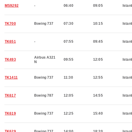
MS9292
-
06:40
09:05
Istan
TK700
Boeing 737
07:30
10:15
Istan
TK651
-
07:55
09:45
Istan
Airbus A321
TK493
09:55
12:05
Istan
N
TK1411
Boeing 737
11:30
12:55
Istan
TK617
Boeing 787
12:05
14:55
Istan
TK619
Boeing 737
12:25
15:40
Istan
TK629
Boeing 737
14:00
18:20
Istan