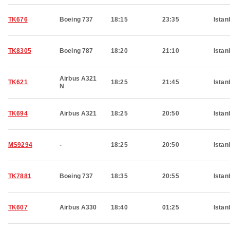
TK676
Boeing 737
18:15
23:35
Istan
TK8305
Boeing 787
18:20
21:10
Istan
Airbus A321
TK621
18:25
21:45
Istan
N
TK694
Airbus A321
18:25
20:50
Istan
MS9294
-
18:25
20:50
Istan
TK7881
Boeing 737
18:35
20:55
Istan
TK607
Airbus A330
18:40
01:25
Istan