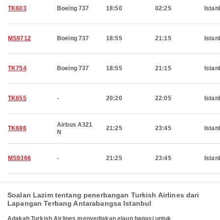
TK603
Boeing 737
18:50
02:25
Istan
MS9712
Boeing 737
18:55
21:15
Istan
TK754
Boeing 737
18:55
21:15
Istan
TK655
-
20:20
22:05
Istan
Airbus A321
TK686
21:25
23:45
Istan
N
MS9366
-
21:25
23:45
Istan
Soalan Lazim tentang penerbangan Turkish Airlines dari
Lapangan Terbang Antarabangsa Istanbul
Adakah Turkish Airlines menyediakan elaun bagasi untuk