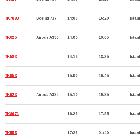
TK7883
Boeing 737
14:00
16:20
Istan
TK625
Airbus A330
14:05
19:05
Istan
TK583
-
14:15
18:35
Istan
TK653
-
15:00
16:45
Istan
TK623
Airbus A330
15:10
19:35
Istan
TK8671
-
16:25
17:55
Istan
TK555
-
17:25
21:40
Istan