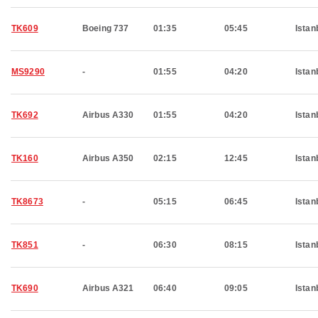
TK609
Boeing 737
01:35
05:45
Istan
MS9290
-
01:55
04:20
Istan
TK692
Airbus A330
01:55
04:20
Istan
TK160
Airbus A350
02:15
12:45
Istan
TK8673
-
05:15
06:45
Istan
TK851
-
06:30
08:15
Istan
TK690
Airbus A321
06:40
09:05
Istan