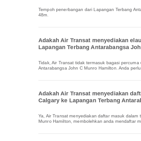
Tempoh penerbangan dari Lapangan Terbang Antarabangsa Calgary ke Lapangan Terbang Antarabangsa John C Munro Hamilton dengan Air Transat adalah kira-kira 3j
48m.
Adakah Air Transat menyediakan ela
Lapangan Terbang Antarabangsa Joh
Tidak, Air Transat tidak termasuk bagasi percuma untuk penerbangan Domestik & Antarabangsa dari Lapangan Terbang Antarabangsa Calgary ke Lapangan Terbang
Antarabangsa John C Munro Hamilton. Anda perlu
Adakah Air Transat menyediakan daf
Calgary ke Lapangan Terbang Antar
Ya, Air Transat menyediakan daftar masuk dalam talian untuk penerbangan dari Lapangan Terbang Antarabangsa Calgary ke Lapangan Terbang Antarabangsa John C
Munro Hamilton, membolehkan anda mendaftar ma