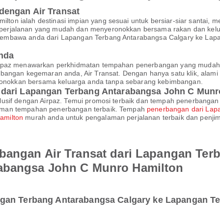
engan Air Transat
on ialah destinasi impian yang sesuai untuk bersiar-siar santai, 
erjalanan yang mudah dan menyeronokkan bersama rakan dan kelua
membawa anda dari Lapangan Terbang Antarabangsa Calgary ke Lap
Anda
Airpaz menawarkan perkhidmatan tempahan penerbangan yang mudah
bangan kegemaran anda, Air Transat. Dengan hanya satu klik, alami 
yeronokkan bersama keluarga anda tanpa sebarang kebimbangan.
 dari Lapangan Terbang Antarabangsa John C Munr
lusif dengan Airpaz. Temui promosi terbaik dan tempah penerbangan
aman tempahan penerbangan terbaik. Tempah
penerbangan dari Lap
amilton
murah anda untuk pengalaman perjalanan terbaik dan penjim
bangan Air Transat dari Lapangan Ter
abangsa John C Munro Hamilton
ngan Terbang Antarabangsa Calgary ke Lapangan T