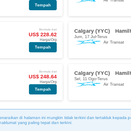
Tempah
Bermula dari
Calgary (YYC)
Hamil
US$ 228.62
Jum, 17 Jul
Terus
Harga/Org
Air Transat
Tempah
Bermula dari
Calgary (YYC)
Hamil
US$ 248.64
Sel, 11 Ogo
Terus
Harga/Org
Air Transat
Tempah
naraikan di halaman ini mungkin tidak terkini dan tertakluk kepada p
klumat yang paling tepat dan terkini.