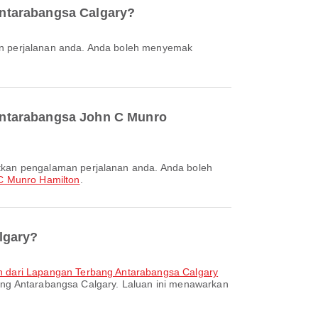
Antarabangsa Calgary?
Antarabangsa John C Munro
C Munro Hamilton
.
lgary?
 dari Lapangan Terbang Antarabangsa Calgary
bang Antarabangsa Calgary. Laluan ini menawarkan