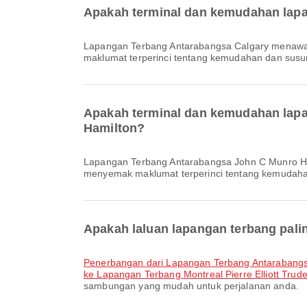
Apakah terminal dan kemudahan lapa
Lapangan Terbang Antarabangsa Calgary menawarkan serta pelbagai kemudahan lain untuk meningkatkan pengalaman perjalanan anda. Anda boleh menyemak
maklumat terperinci tentang kemudahan dan susun
Apakah terminal dan kemudahan lapa
Hamilton?
Lapangan Terbang Antarabangsa John C Munro Hamilton menawarkan serta pelbagai kemudahan lain untuk meningkatkan pengalaman perjalanan anda. Anda boleh
menyemak maklumat terperinci tentang kemudahan
Apakah laluan lapangan terbang pali
penerbangan dari Lapangan Terbang Antarabang
ke Lapangan Terbang Montreal Pierre Elliott Trud
sambungan yang mudah untuk perjalanan anda.