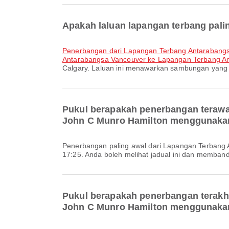
Apakah laluan lapangan terbang pal
penerbangan dari Lapangan Terbang Antarabang
Antarabangsa Vancouver ke Lapangan Terbang A
Calgary. Laluan ini menawarkan sambungan yang
Pukul berapakah penerbangan terawa
John C Munro Hamilton menggunakan 
Penerbangan paling awal dari Lapangan Terbang Antarabangsa Calgary ke Lapangan Terbang Antarabangsa John C Munro Hamilton dengan Air Transat berlepas pada
17:25. Anda boleh melihat jadual ini dan membandi
Pukul berapakah penerbangan terakh
John C Munro Hamilton menggunakan 