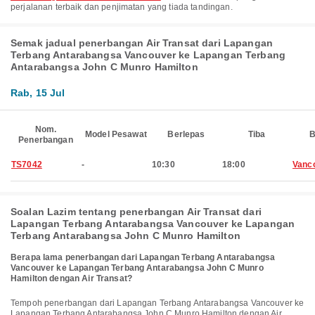
perjalanan terbaik dan penjimatan yang tiada tandingan.
Semak jadual penerbangan Air Transat dari Lapangan
Terbang Antarabangsa Vancouver ke Lapangan Terbang
Antarabangsa John C Munro Hamilton
Rab, 15 Jul
Nom.
Model Pesawat
Berlepas
Tiba
B
Penerbangan
TS7042
-
10:30
18:00
Vanc
Soalan Lazim tentang penerbangan Air Transat dari
Lapangan Terbang Antarabangsa Vancouver ke Lapangan
Terbang Antarabangsa John C Munro Hamilton
Berapa lama penerbangan dari Lapangan Terbang Antarabangsa
Vancouver ke Lapangan Terbang Antarabangsa John C Munro
Hamilton dengan Air Transat?
Tempoh penerbangan dari Lapangan Terbang Antarabangsa Vancouver ke
Lapangan Terbang Antarabangsa John C Munro Hamilton dengan Air