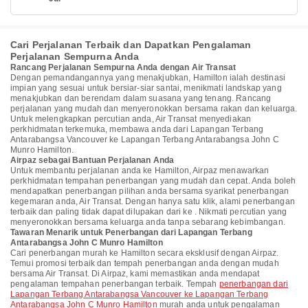
Cari Perjalanan Terbaik dan Dapatkan Pengalaman
Perjalanan Sempurna Anda
Rancang Perjalanan Sempurna Anda dengan Air Transat
Dengan pemandangannya yang menakjubkan, Hamilton ialah destinasi
impian yang sesuai untuk bersiar-siar santai, menikmati landskap yang
menakjubkan dan berendam dalam suasana yang tenang. Rancang
perjalanan yang mudah dan menyeronokkan bersama rakan dan keluarga.
Untuk melengkapkan percutian anda, Air Transat menyediakan
perkhidmatan terkemuka, membawa anda dari Lapangan Terbang
Antarabangsa Vancouver ke Lapangan Terbang Antarabangsa John C
Munro Hamilton.
Airpaz sebagai Bantuan Perjalanan Anda
Untuk membantu perjalanan anda ke Hamilton, Airpaz menawarkan
perkhidmatan tempahan penerbangan yang mudah dan cepat. Anda boleh
mendapatkan penerbangan pilihan anda bersama syarikat penerbangan
kegemaran anda, Air Transat. Dengan hanya satu klik, alami penerbangan
terbaik dan paling tidak dapat dilupakan dari ke . Nikmati percutian yang
menyeronokkan bersama keluarga anda tanpa sebarang kebimbangan.
Tawaran Menarik untuk Penerbangan dari Lapangan Terbang
Antarabangsa John C Munro Hamilton
Cari penerbangan murah ke Hamilton secara eksklusif dengan Airpaz.
Temui promosi terbaik dan tempah penerbangan anda dengan mudah
bersama Air Transat. Di Airpaz, kami memastikan anda mendapat
pengalaman tempahan penerbangan terbaik. Tempah
penerbangan dari
Lapangan Terbang Antarabangsa Vancouver ke Lapangan Terbang
Antarabangsa John C Munro Hamilton
murah anda untuk pengalaman