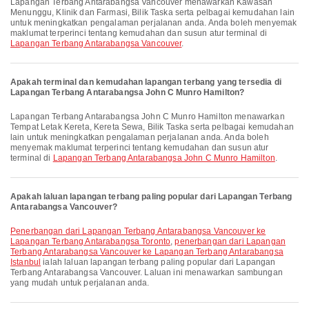
Lapangan Terbang Antarabangsa Vancouver menawarkan Kawasan
Menunggu, Klinik dan Farmasi, Bilik Taska serta pelbagai kemudahan lain
untuk meningkatkan pengalaman perjalanan anda. Anda boleh menyemak
maklumat terperinci tentang kemudahan dan susun atur terminal di
Lapangan Terbang Antarabangsa Vancouver
.
Apakah terminal dan kemudahan lapangan terbang yang tersedia di
Lapangan Terbang Antarabangsa John C Munro Hamilton?
Lapangan Terbang Antarabangsa John C Munro Hamilton menawarkan
Tempat Letak Kereta, Kereta Sewa, Bilik Taska serta pelbagai kemudahan
lain untuk meningkatkan pengalaman perjalanan anda. Anda boleh
menyemak maklumat terperinci tentang kemudahan dan susun atur
terminal di
Lapangan Terbang Antarabangsa John C Munro Hamilton
.
Apakah laluan lapangan terbang paling popular dari Lapangan Terbang
Antarabangsa Vancouver?
penerbangan dari Lapangan Terbang Antarabangsa Vancouver ke
Lapangan Terbang Antarabangsa Toronto
,
penerbangan dari Lapangan
Terbang Antarabangsa Vancouver ke Lapangan Terbang Antarabangsa
Istanbul
ialah laluan lapangan terbang paling popular dari Lapangan
Terbang Antarabangsa Vancouver. Laluan ini menawarkan sambungan
yang mudah untuk perjalanan anda.