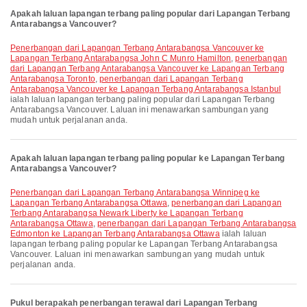
Apakah laluan lapangan terbang paling popular dari Lapangan Terbang
Antarabangsa Vancouver?
penerbangan dari Lapangan Terbang Antarabangsa Vancouver ke
Lapangan Terbang Antarabangsa John C Munro Hamilton
,
penerbangan
dari Lapangan Terbang Antarabangsa Vancouver ke Lapangan Terbang
Antarabangsa Toronto
,
penerbangan dari Lapangan Terbang
Antarabangsa Vancouver ke Lapangan Terbang Antarabangsa Istanbul
ialah laluan lapangan terbang paling popular dari Lapangan Terbang
Antarabangsa Vancouver. Laluan ini menawarkan sambungan yang
mudah untuk perjalanan anda.
Apakah laluan lapangan terbang paling popular ke Lapangan Terbang
Antarabangsa Vancouver?
penerbangan dari Lapangan Terbang Antarabangsa Winnipeg ke
Lapangan Terbang Antarabangsa Ottawa
,
penerbangan dari Lapangan
Terbang Antarabangsa Newark Liberty ke Lapangan Terbang
Antarabangsa Ottawa
,
penerbangan dari Lapangan Terbang Antarabangsa
Edmonton ke Lapangan Terbang Antarabangsa Ottawa
ialah laluan
lapangan terbang paling popular ke Lapangan Terbang Antarabangsa
Vancouver. Laluan ini menawarkan sambungan yang mudah untuk
perjalanan anda.
Pukul berapakah penerbangan terawal dari Lapangan Terbang