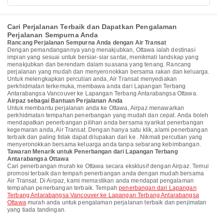
Cari Perjalanan Terbaik dan Dapatkan Pengalaman
Perjalanan Sempurna Anda
Rancang Perjalanan Sempurna Anda dengan Air Transat
Dengan pemandangannya yang menakjubkan, Ottawa ialah destinasi
impian yang sesuai untuk bersiar-siar santai, menikmati landskap yang
menakjubkan dan berendam dalam suasana yang tenang. Rancang
perjalanan yang mudah dan menyeronokkan bersama rakan dan keluarga.
Untuk melengkapkan percutian anda, Air Transat menyediakan
perkhidmatan terkemuka, membawa anda dari Lapangan Terbang
Antarabangsa Vancouver ke Lapangan Terbang Antarabangsa Ottawa.
Airpaz sebagai Bantuan Perjalanan Anda
Untuk membantu perjalanan anda ke Ottawa, Airpaz menawarkan
perkhidmatan tempahan penerbangan yang mudah dan cepat. Anda boleh
mendapatkan penerbangan pilihan anda bersama syarikat penerbangan
kegemaran anda, Air Transat. Dengan hanya satu klik, alami penerbangan
terbaik dan paling tidak dapat dilupakan dari ke . Nikmati percutian yang
menyeronokkan bersama keluarga anda tanpa sebarang kebimbangan.
Tawaran Menarik untuk Penerbangan dari Lapangan Terbang
Antarabangsa Ottawa
Cari penerbangan murah ke Ottawa secara eksklusif dengan Airpaz. Temui
promosi terbaik dan tempah penerbangan anda dengan mudah bersama
Air Transat. Di Airpaz, kami memastikan anda mendapat pengalaman
tempahan penerbangan terbaik. Tempah
penerbangan dari Lapangan
Terbang Antarabangsa Vancouver ke Lapangan Terbang Antarabangsa
Ottawa
murah anda untuk pengalaman perjalanan terbaik dan penjimatan
yang tiada tandingan.