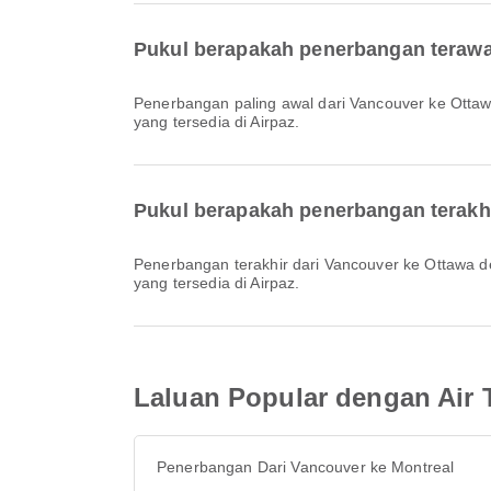
Pukul berapakah penerbangan terawa
Penerbangan paling awal dari Vancouver ke Ottawa dengan Air Transat berlepas pada 12:15. Anda boleh melihat jadual ini dan membandingkan pilihan penerbangan lain
yang tersedia di Airpaz.
Pukul berapakah penerbangan terakh
Penerbangan terakhir dari Vancouver ke Ottawa dengan Air Transat berlepas pada 21:55. Anda boleh melihat jadual ini dan membandingkan pilihan penerbangan lain
yang tersedia di Airpaz.
Laluan Popular dengan Air 
Penerbangan Dari Vancouver ke Montreal