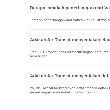
Berapa lamakah penerbangan dari Va
Tempoh penerbangan dari Vancouver ke Ottawa den
Adakah Air Transat menyediakan ela
Tidak, Air Transat tidak termasuk bagasi percuma untuk penerbangan Domestik & Antarabangsa dari Vancouver ke Ottawa. Anda perlu membeli bagasi secara
berasingan.
Adakah Air Transat menyediakan daft
Ya, Air Transat menyediakan daftar masuk dalam talian untuk penerbangan dari Vancouver ke Ottawa, membolehkan anda mendaftar masuk dengan mudah untuk
penerbangan anda melalui platform kami.