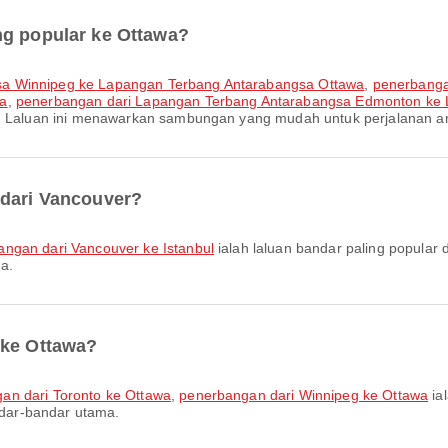
ng popular ke Ottawa?
sa Winnipeg ke Lapangan Terbang Antarabangsa Ottawa
,
penerbanga
wa
,
penerbangan dari Lapangan Terbang Antarabangsa Edmonton ke 
wa. Laluan ini menawarkan sambungan yang mudah untuk perjalanan a
 dari Vancouver?
ngan dari Vancouver ke Istanbul
ialah laluan bandar paling popular
a.
 ke Ottawa?
an dari Toronto ke Ottawa
,
penerbangan dari Winnipeg ke Ottawa
ia
dar-bandar utama.