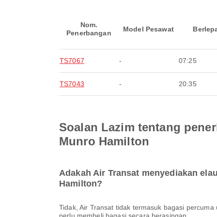
Nom.
Model Pesawat
Berlep
Penerbangan
TS7067
-
07:25
TS7043
-
20:35
Soalan Lazim tentang pener
Munro Hamilton
Adakah Air Transat menyediakan ela
Hamilton?
Tidak, Air Transat tidak termasuk bagasi percuma untuk penerbangan Domestik & Antarabangsa dari Lapangan Terbang Antarabangsa John C Munro Hamilton. Anda
perlu membeli bagasi secara berasingan.