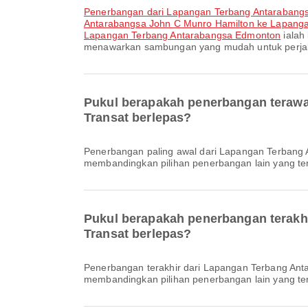
penerbangan dari Lapangan Terbang Antarabang
Antarabangsa John C Munro Hamilton ke Lapanga
Lapangan Terbang Antarabangsa Edmonton
ialah
menawarkan sambungan yang mudah untuk perja
Pukul berapakah penerbangan terawa
Transat berlepas?
Penerbangan paling awal dari Lapangan Terbang Antarabangsa John C Munro Hamilton dengan Air Transat berlepas pada 07:25. Anda boleh melihat jadual ini dan
membandingkan pilihan penerbangan lain yang ters
Pukul berapakah penerbangan terakh
Transat berlepas?
Penerbangan terakhir dari Lapangan Terbang Antarabangsa John C Munro Hamilton dengan Air Transat berlepas pada 20:35. Anda boleh melihat jadual ini dan
membandingkan pilihan penerbangan lain yang ters