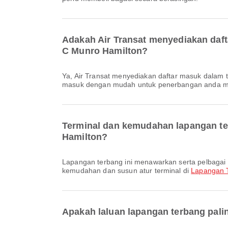
Adakah Air Transat menyediakan daf
C Munro Hamilton?
Ya, Air Transat menyediakan daftar masuk dalam talian untuk penerbangan dari Lapangan Terbang Antarabangsa John C Munro Hamilton, membolehkan anda mendaftar
masuk dengan mudah untuk penerbangan anda mel
Terminal dan kemudahan lapangan te
Hamilton?
Lapangan terbang ini menawarkan serta pelbagai kemudahan lain untuk meningkatkan pengalaman perjalanan anda. Anda boleh menyemak maklumat terperinci tentang
kemudahan dan susun atur terminal di
Lapangan 
Apakah laluan lapangan terbang pal