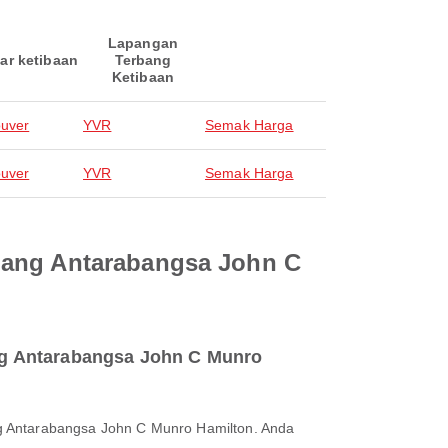
Lapangan
ar ketibaan
Terbang
Ketibaan
uver
YVR
Semak Harga
uver
YVR
Semak Harga
rbang Antarabangsa John C
ng Antarabangsa John C Munro