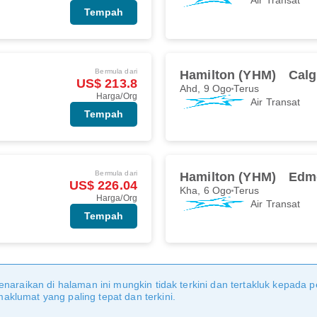
Tempah
Bermula dari
Hamilton (YHM)
Calg
US$ 213.8
Ahd, 9 Ogo
Terus
Harga/Org
Air Transat
Tempah
Bermula dari
Hamilton (YHM)
Edm
US$ 226.04
Kha, 6 Ogo
Terus
Harga/Org
Air Transat
Tempah
naraikan di halaman ini mungkin tidak terkini dan tertakluk kepada p
klumat yang paling tepat dan terkini.