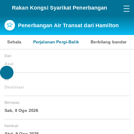
Rakan Kongsi Syarikat Penerbangan
Penerbangan Air Transat dari Hamilton
Sehala
Perjalanan Pergi-Balik
Berbilang bandar
Dari
Asal
Ke
Destinasi
Berlepas
Sab, 8 Ogo 2026
Kembali
Ahd, 9 Ogo 2026