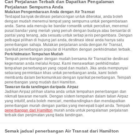
Cari Perjalanan Terbaik dan Dapatkan Pengalaman
Perjalanan Sempurna Anda
Mulakan Pengembaraan Anda dengan Air Transat
Terdapat banyak destinasi pelancongan untuk diterokai, anda boleh
dengan mudah menemui tempat yang sempurna untuk pengembaraan
anda. Sama ada menuju ke bandar romantik untuk percutian, menemui
pusat bandar yang meriah yang penuh dengan budaya atau bersantai di
pantai yang tenang, ada sesuatu untuk setiap jenis pengembara. Dengan
pelbagai pilihan di hujung jari anda, destinasi ideal anda hanya satu
penerbangan sahaja. Mulakan perjalanan anda dengan Air Transat,
syarikat penerbangan popular di Hamilton dengan perkhidmatan terbaik.
Perkhidmatan Tempahan Mudah
Tempah penerbangan dengan mudah bersama Air Transat ke destinasi
kegemaran anda melalui Airpaz. Kami menawarkan perkhidmatan
tempahan penerbangan yang cepat dan mudah. Jika anda mempunyai
sebarang permintaan khas untuk penerbangan anda, kami boleh
membantu dalam berkomunikasi dengan syarikat penerbangan. Tempah
penerbangan yang mudah dari Hamilton.
Tawaran tiada tandingan daripada Airpaz
Jadikan Airpaz pilihan utama anda untuk tempahan penerbangan dan
nikmati tawaran menarik. Dengan sistem tempahan dalam talian Airpaz
yang intuitif, anda boleh mencari, membandingkan dan mendapatkan
penerbangan murah dengan pantas yang menepati bajet anda. Tempah
penerbangan dari Hamilton
murah anda untuk pengalaman perjalanan
terbaik dan penjimatan yang tiada tandingan.
Semak jadual penerbangan Air Transat dari Hamilton