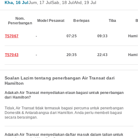
Kha, 16 Jul
Jum, 17 Jul
Sab, 18 Jul
Ahd, 19 Jul
Nom.
Model Pesawat
Berlepas
Tiba
B
Penerbangan
TS7067
-
07:25
09:33
Hami
TS7043
-
20:35
22:43
Hami
Soalan Lazim tentang penerbangan Air Transat dari
Hamilton
Adakah Air Transat menyediakan elaun bagasi untuk penerbangan
dari Hamilton?
Tidak, Air Transat tidak termasuk bagasi percuma untuk penerbangan
Domestik & Antarabangsa dari Hamilton. Anda perlu membeli bagasi
secara berasingan.
Adakah Air Transat menyediakan daftar masuk dalam talian untuk