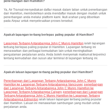
penerbangan dari Hamilton?
Ya, Air Transat menyediakan daftar masuk dalam talian untuk penerbangan
dari Hamilton, membolehkan anda mendaftar masuk dengan mudah untuk
penerbangan anda melalui platform kami. Ikuti arahan yang diberikan
pada Airpaz untuk menyelesaikan proses tersebut.
Apakah lapangan terbang berlepas paling popular di Hamilton?
Lapangan Terbang Antarabangsa John C Munro Hamilton
ialah lapangan
terbang berlepas paling popular di Hamilton. Lapangan terbang ini
menawarkan dan pelbagai kemudahan lain untuk meningkatkan
pengalaman perjalanan anda. Anda boleh menyemak maklumat terperinci
tentang kemudahan dan susun atur terminal di lapangan terbang ini.
Apakah laluan lapangan terbang paling popular dari Hamilton?
penerbangan dari Lapangan Terbang Antarabangsa John C Munro
Hamilton ke Lapangan Terbang Antarabangsa Vancouver
,
penerbangan
dari Lapangan Terbang Antarabangsa John C Munro Hamilton ke
Lapangan Terbang Antarabangsa Calgary
,
penerbangan dari Lapangan
Terbang Antarabangsa John C Munro Hamilton ke Lapangan Terbang
Antarabangsa Edmonton
ialah laluan lapangan terbang paling popular
dari Hamilton. Laluan ini menawarkan sambungan yang mudah untuk
perjalanan anda.