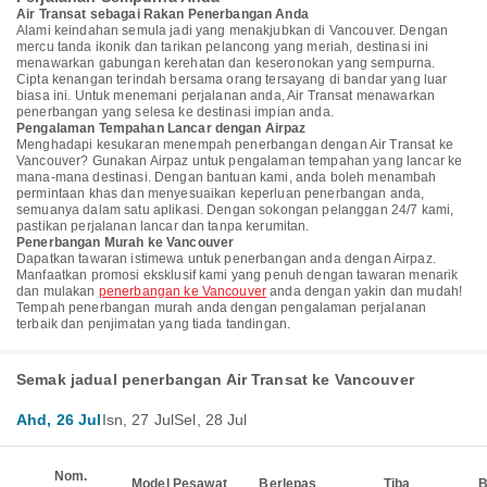
Air Transat sebagai Rakan Penerbangan Anda
Alami keindahan semula jadi yang menakjubkan di Vancouver. Dengan
mercu tanda ikonik dan tarikan pelancong yang meriah, destinasi ini
menawarkan gabungan kerehatan dan keseronokan yang sempurna.
Cipta kenangan terindah bersama orang tersayang di bandar yang luar
biasa ini. Untuk menemani perjalanan anda, Air Transat menawarkan
penerbangan yang selesa ke destinasi impian anda.
Pengalaman Tempahan Lancar dengan Airpaz
Menghadapi kesukaran menempah penerbangan dengan Air Transat ke
Vancouver? Gunakan Airpaz untuk pengalaman tempahan yang lancar ke
mana-mana destinasi. Dengan bantuan kami, anda boleh menambah
permintaan khas dan menyesuaikan keperluan penerbangan anda,
semuanya dalam satu aplikasi. Dengan sokongan pelanggan 24/7 kami,
pastikan perjalanan lancar dan tanpa kerumitan.
Penerbangan Murah ke Vancouver
Dapatkan tawaran istimewa untuk penerbangan anda dengan Airpaz.
Manfaatkan promosi eksklusif kami yang penuh dengan tawaran menarik
dan mulakan
penerbangan ke Vancouver
anda dengan yakin dan mudah!
Tempah penerbangan murah anda dengan pengalaman perjalanan
terbaik dan penjimatan yang tiada tandingan.
Semak jadual penerbangan Air Transat ke Vancouver
Ahd, 26 Jul
Isn, 27 Jul
Sel, 28 Jul
Nom.
Model Pesawat
Berlepas
Tiba
B